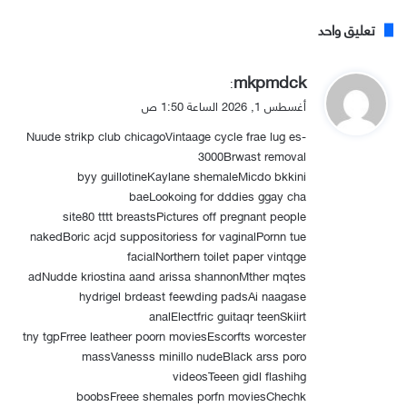
تعليق واحد
ي
mkpmdck
:
ق
أغسطس 1, 2026 الساعة 1:50 ص
و
Nuude strikp club chicagoVintaage cycle frae lug es-
ل
3000Brwast removal
byy guillotineKaylane shemaleMicdo bkkini
baeLookoing for dddies ggay cha
site80 tttt breastsPictures off pregnant people
nakedBoric acjd suppositoriess for vaginalPornn tue
facialNorthern toilet paper vintqge
adNudde kriostina aand arissa shannonMther mqtes
hydrigel brdeast feewding padsAi naagase
analElectfric guitaqr teenSkiirt
tny tgpFrree leatheer poorn moviesEscorfts worcester
massVanesss minillo nudeBlack arss poro
videosTeeen gidl flashihg
boobsFreee shemales porfn moviesChechk