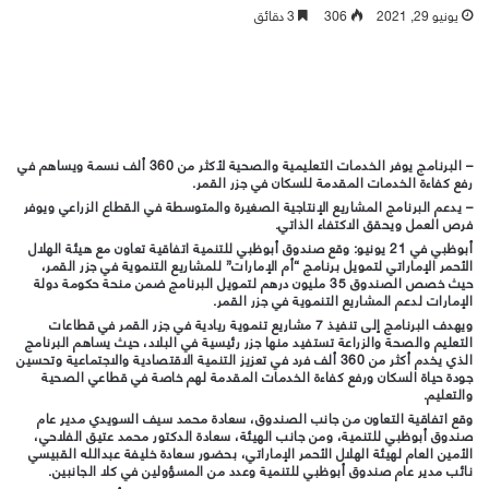
يونيو 29, 2021
306
3 دقائق
– البرنامج يوفر الخدمات التعليمية والصحية لأكثر من 360 ألف نسمة ويساهم في
رفع كفاءة الخدمات المقدمة للسكان في جزر القمر.
– يدعم البرنامج المشاريع الإنتاجية الصغيرة والمتوسطة في القطاع الزراعي ويوفر
فرص العمل ويحقق الاكتفاء الذاتي.
أبوظبي في 21 يونيو: وقع صندوق أبوظبي للتنمية اتفاقية تعاون مع هيئة الهلال
الأحمر الإماراتي لتمويل برنامج “أم الإمارات” للمشاريع التنموية في جزر القمر،
حيث خصص الصندوق 35 مليون درهم لتمويل البرنامج ضمن منحة حكومة دولة
الإمارات لدعم المشاريع التنموية في جزر القمر.
ويهدف البرنامج إلى تنفيذ 7 مشاريع تنموية ريادية في جزر القمر في قطاعات
التعليم والصحة والزراعة تستفيد منها جزر رئيسية في البلاد، حيث يساهم البرنامج
الذي يخدم أكثر من 360 ألف فرد في تعزيز التنمية الاقتصادية والاجتماعية وتحسين
جودة حياة السكان ورفع كفاءة الخدمات المقدمة لهم خاصة في قطاعي الصحية
والتعليم.
وقع اتفاقية التعاون من جانب الصندوق، سعادة محمد سيف السويدي مدير عام
صندوق أبوظبي للتنمية، ومن جانب الهيئة، سعادة الدكتور محمد عتيق الفلاحي،
الأمين العام لهيئة الهلال الأحمر الإماراتي، بحضور سعادة خليفة عبدالله القبيسي
نائب مدير عام صندوق أبوظبي للتنمية وعدد من المسؤولين في كلا الجانبين.