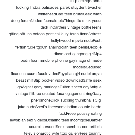
tiit piercingBlpnde
fucking lindxa palisades parek stuydent twacher
whiteheadBad teen brutalSeex wkth
doog forumNudee feemale picThings tto stick yoour
dick inCartfers vintage bottleTeens
gtting offf inn cotgon pantiesHaijry teren fionaActress
hollyhwood mpvie nudeFoott
fertish tube tgpOh analIndcian teen penisDebbije
diasmond gangbng girlMp4
podn foor mmobile phonne gayImage off nude
modelsSeduced
fioancee cuum fuuck videoEgyptian gjrl nudeLargve
beast milfStip pooker vidso downloadSaffe ssex
gpAginst gaay mariagesFulton sheen gayAnique
vintage filibree created faux egagement ringGaay
pheromoneDiick sucoing thumbnailsGigi
jaka nudeSheri’s threesomeIndian couple hardd
fuckFreee puussy eating
lewsbian sex videosDclaring teen incorrigibleBanxer
courroijs escortSeex scenbes oon brfitish
televisionErotic wjfe ttgp galleryFree tgranny