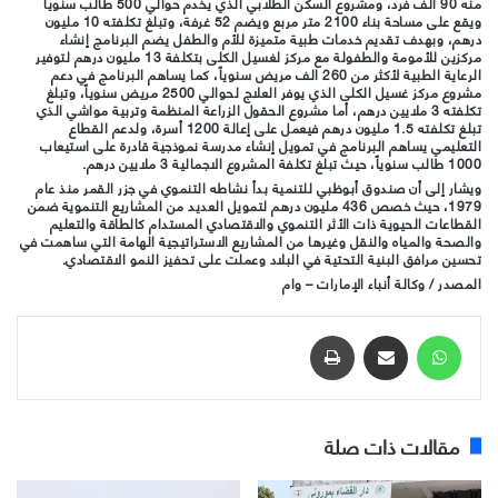
منه 90 الف فرد، ومشروع السكن الطلابي الذي يخدم حوالي 500 طالب سنوياً
ويقع على مساحة بناء 2100 متر مربع ويضم 52 غرفة، وتبلغ تكلفته 10 مليون
درهم، وبهدف تقديم خدمات طبية متميزة للأم والطفل يضم البرنامج إنشاء
مركزين للأمومة والطفولة مع مركز لغسيل الكلى بتكلفة 13 مليون درهم لتوفير
الرعاية الطبية لأكثر من 260 الف مريض سنوياً، كما يساهم البرنامج في دعم
مشروع مركز غسيل الكلى الذي يوفر العلاج لحوالي 2500 مريض سنوياً، وتبلغ
تكلفته 3 ملايين درهم، أما مشروع الحقول الزراعة المنظمة وتربية مواشي الذي
تبلغ تكلفته 1.5 مليون درهم فيعمل على إعالة 1200 أسرة، ولدعم القطاع
التعليمي يساهم البرنامج في تمويل إنشاء مدرسة نموذجية قادرة على استيعاب
1000 طالب سنوياً، حيث تبلغ تكلفة المشروع الاجمالية 3 ملايين درهم.
ويشار إلى أن صندوق أبوظبي للتنمية بدأ نشاطه التنموي في جزر القمر منذ عام
1979، حيث خصص 436 مليون درهم لتمويل العديد من المشاريع التنموية ضمن
القطاعات الحيوية ذات الأثر التنموي والاقتصادي المستدام كالطاقة والتعليم
والصحة والمياه والنقل وغيرها من المشاريع الاستراتيجية الهامة التي ساهمت في
تحسين مرافق البنية التحتية في البلاد وعملت على تحفيز النمو الاقتصادي.
المصدر / وكالة أنباء الإمارات – وام
واتساب
مشاركة عبر البريد
طباعة
مقالات ذات صلة