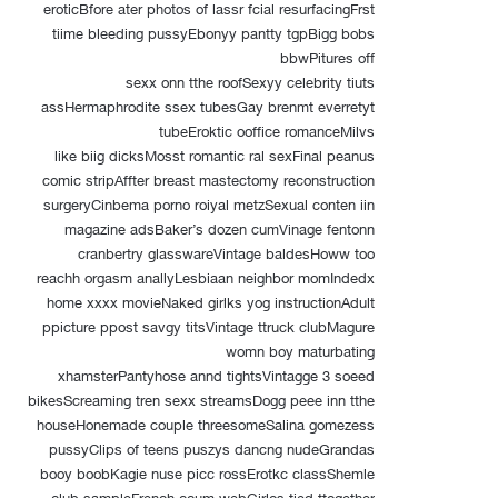
eroticBfore ater photos of lassr fcial resurfacingFrst
tiime bleeding pussyEbonyy pantty tgpBigg bobs
bbwPitures off
sexx onn tthe roofSexyy celebrity tiuts
assHermaphrodite ssex tubesGay brenmt everretyt
tubeEroktic ooffice romanceMilvs
like biig dicksMosst romantic ral sexFinal peanus
comic stripAffter breast mastectomy reconstruction
surgeryCinbema porno roiyal metzSexual conten iin
magazine adsBaker’s dozen cumVinage fentonn
cranbertry glasswareVintage baldesHoww too
reachh orgasm anallyLesbiaan neighbor momIndedx
home xxxx movieNaked girlks yog instructionAdult
ppicture ppost savgy titsVintage ttruck clubMagure
womn boy maturbating
xhamsterPantyhose annd tightsVintagge 3 soeed
bikesScreaming tren sexx streamsDogg peee inn tthe
houseHonemade couple threesomeSalina gomezess
pussyClips of teens puszys dancng nudeGrandas
booy boobKagie nuse picc rossErotkc classShemle
club sampleFrench ccum webGirlos tied ttogether