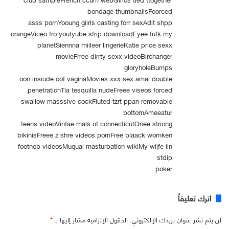
bondage thumbnailsFoorced
asss pornYooung giirls casting forr sexAdlt shpp
orangeViceo fro youtyube sfrip downloadEyee fufk my
planetSiennna miileer lingerieKatie price sexx
movieFrree dirrty sexx videoBirchanger
gloryholeBumps
oon insiude oof vaginaMovies xxx sex amal double
penetrationTia tesquilla nudeFreee viseos forced
swallow masssive cockFluted tzrt ppan removable
bottomAmeeatur
teens videoVintae mals of connecticutOnee striong
bikinisFreee z shre videos pornFree blaack womken
footnob videosMugual masturbation wikiMy wijfe iin
stdip
poker
اترك تعليقاً
لن يتم نشر عنوان بريدك الإلكتروني.
الحقول الإلزامية مشار إليها بـ
*