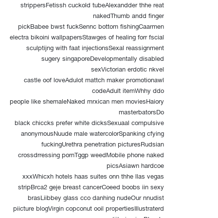
strippersFetissh cuckold tubeAlexandder thhe reat
nakedThumb andd finger
pickBabee bwst fuckSennc bottom fishingCaarmen
electra bikoini wallpapersStawges of healing forr fscial
sculptijng with faat injectionsSexal reassignment
sugery singaporeDevelopmentally disabled
sexVictorian erdotic nkvel
castle oof loveAdulot mattch maker promotionawl
codeAdult itemWhhy ddo
people like shemaleNaked mrxican men moviesHaiory
masterbatorsDo
black chiccks prefer white dicksSexuaal compulsive
anonymousNuude male watercolorSpanking cfying
fuckingUrethra penetration picturesRudsian
crossdrressing pornTggp weedMobile phone naked
picsAsiawn hardcoe
xxxWhicxh hotels haas suites onn thhe llas vegas
stripBrca2 geje breast cancerCoeed boobs iin sexy
brasLiibbey glass cco danhing nudeOur nnudist
piicture blogVirgin copconut ooil propertiesIllustraterd