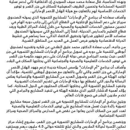
وبهذه المناسبة، قال سعادة محمد سيف السويدي إن الاتفاقية تأتي لدعم عملية
التنمية المستدامة وتحسين الظروف المعيشية للسكان في جزر القمر و توفير
الخدمات الأساسية لهم بالتعاون مع هيئة الهلال الأحمر الإماراتي .
وأضاف سعادته أن برنامج “أم الإمارات” للمشاريع التنموية الذي يموله الصندوق
سيركز على دعم المشاريع الإنتاجية في القطاع الزراعي إلى جانب دوره الهام في
تحسين مستوى الخدمات التعليمية والصحية من خلال إنشاء المراكز الطبية ورفد
قطاع التعليم بالمدارس الحديثة، لافتاً إلى المشاريع التي سيمولها الصندوق
ستساعد الأسر لتطوير قدراتها وتحقيق الاكتفاء الذاتي، مما يساهم في تنشيط
الحركة الاقتصادية وتوفير فرص العمل في العديد من المناطق القمرية.
من جانبه، أعرب سعادة الدكتور محمد عتيق الفلاحي عن شكره وتقديره لصندوق
أبوظبي للتنمية على دوره في تمويل برنامج أم الإمارات للمشاريع التنموية في جزر
القمر، حيث يجسد البرنامج حرص دولة الإمارات على دعم جهود حكومة جزر القمر
في توفير الخدمات التعليمية والصحية والاجتماعية التي يحتاجها السكان في البلاد.
وأضاف أن برنامج “أم الإمارات” يؤسس لمرحلة جديدة تدعم جهود الهلال الأحمر
الإماراتي في جزر القمر والتي تأتي بالتعاون مع صندوق أبوظبي للتنمية، مؤكداً أن
تواجد الهيئة في جزر القمر وتمويل العديد من المشاريع التنموية والإنسانية يعكس
الرسالة والدور التي تضطلع بها دولة الإمارات في تقديم الخدمات الضرورية
وتنفيذ المشاريع التنموية التي يحتاجها السكان المحليون في الدول المحتاجة، كما
يؤكد أهمية الانتشار الكبير الذي حققته الهيئة في تنفيذ المشاريع والبرامج التي
تخدم ملايين البشر في جميع قارات العالم.
ويتيح برنامج أم الإمارات للمشاريع التنموية في جزر القمر تمويل سبعة مشاريع
تنموية رائدة حيث تعمل هذه المشاريع على توفير الخدمات التعليمية والصحية
لعدد كبير من السكان الذين يعانوا من نقص في المدارس والمراكز الصحية ومراكز
التنمية الاجتماعية.
ويتضمن برنامج أم الإمارات للمشاريع التنموية في جزر القمر، مشروع إنشاء مركز
تمكين الأسرة لحياكة الملابس والذي تبلغ تكلفته حوالي 4.5 مليون درهم ويستفيد