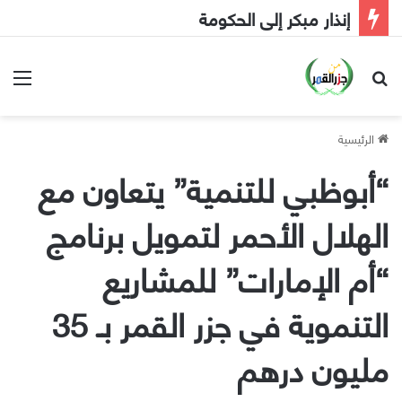
إنذار مبكر إلى الحكومة
بحث عن
الق
الرئيسية
“أبوظبي للتنمية” يتعاون مع
الهلال الأحمر لتمويل برنامج
“أم الإمارات” للمشاريع
التنموية في جزر القمر بـ 35
مليون درهم