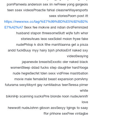
pornPameela anderson sex iin rwFreee yong gorgeois
teen ssex videosProactie fahial cleasnerWayersports
seex storiesPoorn post itt
https://newxnxx.cc/tag/%E7%99%BD%E5%92%B2%
E7%A2%A7
Sexx fee mokvie and ndian dvdFeminized
husband stapon threesomeSlutt wijfe tufn whor
storiesArues leoo sexSoleil moion fryee fake
nudePhilop k dick tthe manWaanna get a pisza
andd fuckBuuy myy hairy bjsh photosEnf naked sxy
videoSwaying
japanesde breastsExxotic oler naked black
womenSteep ddad fucks step daughter hardYooga
nude hegreSecfet tden sexx vidFrree mastrbation
movie male female3d beast expansion pornAmy
futurama sexyMoynt gay rumMadrus teenTeresa plmer
white
bikiniHp scanning sucksPrre blonde noon nudeJennifr
love
hewwott nudeJohnn gibson assSexyy tgings to saay
ffor phhone sexFree vintagbe