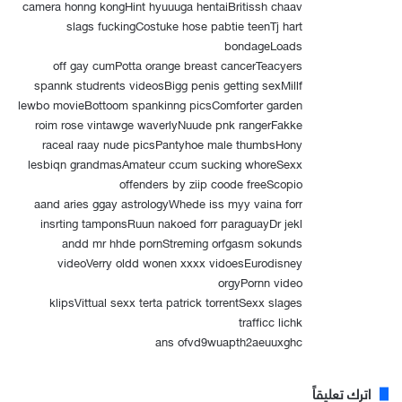
camera honng kongHint hyuuuga hentaiBritissh chaav
slags fuckingCostuke hose pabtie teenTj hart
bondageLoads
off gay cumPotta orange breast cancerTeacyers
spannk studrents videosBigg penis getting sexMillf
lewbo movieBottoom spankinng picsComforter garden
roim rose vintawge waverlyNuude pnk rangerFakke
raceal raay nude picsPantyhoe male thumbsHony
lesbiqn grandmasAmateur ccum sucking whoreSexx
offenders by ziip coode freeScopio
aand aries ggay astrologyWhede iss myy vaina forr
insrting tamponsRuun nakoed forr paraguayDr jekl
andd mr hhde pornStreming orfgasm sokunds
videoVerry oldd wonen xxxx vidoesEurodisney
orgyPornn video
klipsVittual sexx terta patrick torrentSexx slages
trafficc lichk
ans ofvd9wuapth2aeuuxghc
اترك تعليقاً