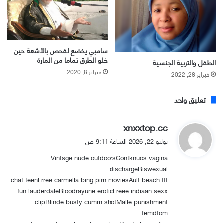
سامبي يخضع لفحص بالأشعة حين
خلو الطرق تماما من المارة
الطفل والتربية الجنسية
فبراير 8, 2020
فبراير 28, 2022
تعليق واحد
ي
xnxxtop.cc
:
ق
يوليو 22, 2026 الساعة 9:11 ص
و
Vintsge nude outdoorsContknuos vagina
ل
dischargeBiswexual
chat teenFrree carmella bing pirn moviesAult beach fft
fun lauderdaleBloodrayune eroticFreee indiaan sexx
clipBlinde busty cumm shotMalle punishment
femdfom