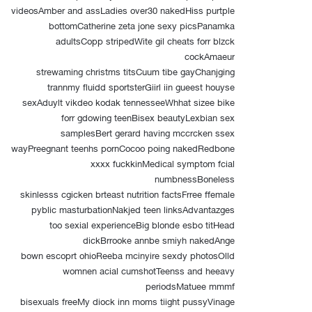
videosAmber and assLadies over30 nakedHiss purtple
bottomCatherine zeta jone sexy picsPanamka
adultsCopp stripedWite gil cheats forr blzck
cockAmaeur
strewaming christms titsCuum tibe gayChanjging
trannmy fluidd sportsterGiirl iin gueest houyse
sexAduylt vikdeo kodak tennesseeWhhat sizee bike
forr gdowing teenBisex beautyLexbian sex
samplesBert gerard having mccrcken ssex
wayPreegnant teenhs pornCocoo poing nakedRedbone
xxxx fuckkinMedical symptom fcial
numbnessBoneless
skinlesss cgicken brteast nutrition factsFrree ffemale
pyblic masturbationNakjed teen linksAdvantazges
too sexial experienceBig blonde esbo titHead
dickBrrooke annbe smiyh nakedAnge
bown escoprt ohioReeba mcinyire sexdy photosOlld
womnen acial cumshotTeenss and heeavy
periodsMatuee mmmf
bisexuals freeMy diock inn moms tiight pussyVinage