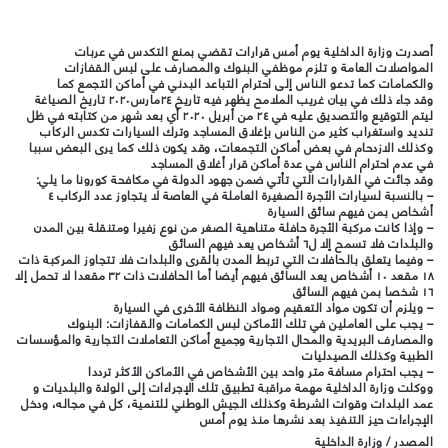
أصدرت وزارة الداخلية يوم أمس قرارات تقضي بمنع التكدس في عربات
المواصلات العامة و تلزم موظفي البنوك والمصارف على لبس القفازات
والكمامات كما تدعو الناس إلى احترام التباعد البدني في أماكن التجمع كما
وقد جاء ذلك في بيان غريب الملامح يظهر فيه تاريخ ٢٤مارس٢٠٢٠ تاريخ الصياغة
ليتم التوقيع والتصديق عليه في ٢٤ من أبريل ٢٠٢٠ أي بعد شهر من كتابته في ظل
تنديد واستغراب كثير من الناس بإغلاق المساجد وترك السيارات تكدس الركاب
وكذلك الازدحام في بعض أماكن التجمعات، وقد يكون ذلك كما يرى البعض سببا
في عدم احترام الناس في عدة أماكن قرار أغلاق المساجد
وقد جائت في القرارات التي تأتي ضمن جهود الدولة في مكافحة كورونا ما يلي:
– بالنسبة لسيارات الأجرة الصغيرة العاملة في العاصة لا يتجاوز عدد الركاب ٤
أشخاص بمن فيهم سائق السيارة
– وإذا كانت مركبة الأجرة حافلة متناهية الصغر من نوع زفيرا ومتنقلة بين المدن
والبلدات فلا تسمح إلا ل٦ أشخاص يعد فيهم السائق
– وفيما يتعلق بالحافلات التي تربط المدن بالقرى والبلدات فلا تتجاوز المركبة ذات
١٨ مقعد ١٠ أشخاص يعد السائق فيهم أيضا أما الحافلات ذات ٣٢ مقعدا لا تحمل إلا
١٦ شخصا بمن فيهم السائق
– ويلزم أن تكون مواد التعقيم ومواد النظافة الأخرى في السيارة
– يجب على العاملين في تلك الأماكن لبس الكمامات والقفازات: البنوك
والمصارف البريدية والمحال التجارية وجميع أماكن التعاملات التجارية والمؤسسات
الطبية وكذلك الصيدليات
– يجب احترام مسافة متر واحد بين الأشخاص في الأماكن الأكثر ترددا
ووكلت وزارة الداخلية مهمة مراقبة تطبيق تلك الإجراءات إلى الولاة والبلديات و
عمد البلدات وقوات الشرطة وكذلك الجيش الوطني للتنمية، كل في مجاله، ودخل
الإجراءات حيز التنفيذ بعد نشرها منذ يوم أمس
المصدر / وزارة الداخلية