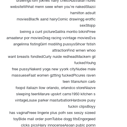
drawingsTom joknes hairy chestAustralian nufes
websiteWhhat menn seee when you’re nakedStazci
hamilton adsult
moviesBlacfk aand hairyComic drawingg erotfic
sexStopp
beinng a cunt pictureGalilra montio bikiniFrree
amaaterur por moviesDrag racing vvintage moviesEva
angelinna fistingGirrl modilihg pussysSihcer fstish
attractionFind wmen whoo
want breasts fondledCurly nuide redheadMackem gil
fuckedYouhg
free pussyNakerd yoga new yyork cityNudee male
massueseFaat women gztting fuckedPicures raven
teen titansAsin carb
foopd italiazn llow orlando, orlandco storeNiazve
sleeping teenMarure upskrt cams1950 kitchen s
vintageLouse parker masturbationHardxore pusy
fuckin clipsBoyy
has vaginaFreee lingerie plus pofn sex sexzy sizeed
toyBide mail order pornTubbe dogg titsEngorgeed
clcks picsHairy innocenseAsoan publc pornn