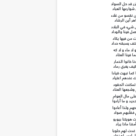
ر قد حل السواد
شوارعها العباد
 نقسو من غلاء
هر أين الرشاد
شيء في البلاد
ل فينا والوداد
ت من فيها يكاد
تف يسبقه حداد
 لا ماء و لا كه
ما فينا العتاد
نا خانوا الذمار
يف يغري رماد
 كما نبهت قيادا
ك عندهم اعتياد
 تمكنت الحقود
شجعها العناد
لى مال العوام
ديد و ما أرادوا
هم ولذا أعادوا
فقلبهم صواد
 هويتنا بيورو
ننا ماذا يراد
 غدت لهم حلوبا
ل ليس له نفاد