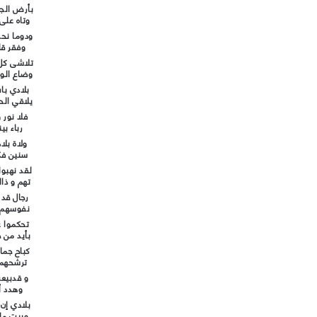
بأرض الجز
وتاه على 
ودوما نحن
وفقر قا
تلاشى كل 
وضاع الوص
بلادي با
يلاقي الح
فلا نور و
رباء بين
ولاة بلاد
سنين فك
لقد نهبوا
تهم و ذا
رجال قد
نفوسهم و
تحكموا ع
بأيد من ح
كباح جماح
ترشحهم 
و قدبيعت
وهدد أم
بلادي إن
وبيت ما