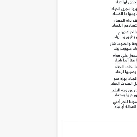
جحور لها تعاد
روا مجرى الحياة
وموا ذا الفساد
د براه الحصار
تصادهم الكساد
الحياة جهنم
 يطيق ولا زياد
نا والصوت شار
ام منهوب يباد
يصول على هواه
 هنا أبدا شراد
ا نخاف الجناة
يصيبها ارتعاد
الجبان يهزه صو
ثل الصوت الرعاد
ار عن وجه البلاد
ور فيها يستعاد
تنا للحر أعني
لعدالة أو نباد