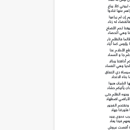
روتي كلأ يباع
هم عنها تنادوا
 إن لم يراعوا
لقضاء له زناد
نا لحم الأضاح
نا وهي الحصاد
لما فالظلم نار
رؤوس كما أياد
ع الأحلام عنا
حلم جا و السماد
أذاقتنا وبالا
حيا وهي الفساد
يساة ذي النفاق
 بناه الاتحاد
ها الشبان هبوا
ان يأتيكم حشاد
 وجوه الظلم حتى
لأراضي اضطهاد
ونقتحم الفجور
 فثورتنا جهاد
عرب عدوى يبيد
عهم فينا يعاد
ة أقصت عروش