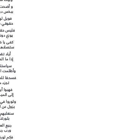
و أضحت ث
ببخس درا
فويل لهم
حقوقي فا
فليس حقوق
يوزع دون
كفى يا ظا
ستصلاها 
أياد تقط
إذا ما ال
سياستكم 
وأظلمت ال
فسحقا للس
تجزء ما
فهبوا أي
إلى الميد
وثوروا في
يزول عن ا
سنغلبهم 
بثورتنا
ربيع ال
ورب ربي
فكم ثور