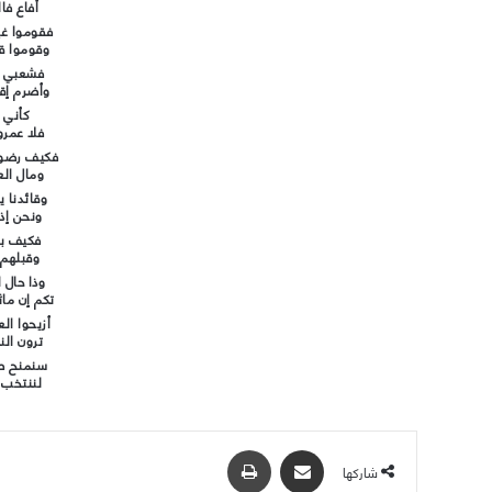
أفاع فال
فقوموا غي
وقوموا قا
فشعبي ق
وأضرم إق
كأني ب
فلا عمرو
فكيف رضوخ
ومال الع
وقائدنا 
ونحن إذا
فكيف بن
وقبلهم 
وذا حال 
تكم إن ما
أزيحوا الع
ترون الن
سنمنح صو
لننتخب ا
مشاركة عبر البريد
طباعة
شاركها