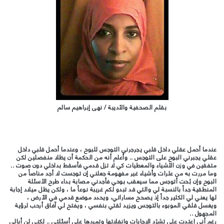
بقلم الصحفية والأديبة / نهى إبراهيم سالم
عندما أحمل عقلي داخل قلبي يجرجرني التوجس للبوح ، وعندما أحمل قلبي داخل
عقلي يجبرني البوح على التوجس .. وأعلم أنه من الحكمة أن يظلا منفصلين لكن
متفقين في وزن الأشياء والمعطيات كي لا تزل قدمي فأسقط بداخلي دون صوت ..
وما مررت به من عثرات وأشياء غير مفهومة جعلني إن توجست لا أجد مناصاً من
البوح وإن بُحت أتوجس مما سيعقب بوحي فأجدني مصابة بداء طرح الأسئلة
المنطقية جداً بالنسبة لي والتي قد تبدو لكم غريبة نوعاً ما ، ولكن يظل ميلاد إجابة
لها يعني لي الكثير جداً إذ يصحح مساراتي، ويحدد موضع قدمي في الأرض ،
ويغسل قلقي الموبوء بالتوجس ويزيد ثقتي بنفسي ، ويفتح لي آفاق أرحب لرؤية
المجهول ..
رغم أني إعتدت على تشرّد الإجابات وانفلاتها وتمردها على أسئلتي .. لكني لن أبالي