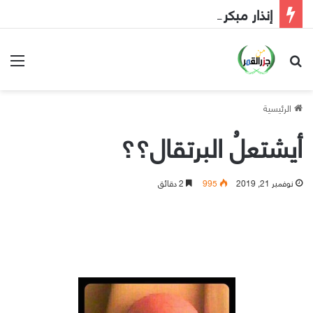
إنذار مبكر إلى الحكومة
بحث عن
الق
الرئيسية
أيشتعلُ البرتقال؟؟
نوفمبر 21, 2019
995
2 دقائق