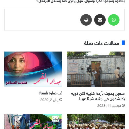
بخطوة يسبقها فكرة وسؤال. فهل ياترى حقاً يشتعل البرتقال؟
واتساب
مشاركة عبر البريد
طباعة
مقالات ذات صلة
رُب ضارة نافعة!
سجين يموت بأزمة قلبية لكن ذويه
يكتشفون في جثته شيئا غريبا
يناير 2, 2020
نوفمبر 11, 2023