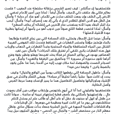
!
فلاتستغربوا إن سألتكم : كيف تصير الشمس برتقالة مشتعلة عند المغيب ؟ فلست
بعالِم فلكي ولا مثقف ذكي لأعرف. وأسألُ أيضاً : لماذا حين أسير للأمام تمضي
الأرض إلى الخلف وإن رجعت للخلف سارت هي للأمام، أهو عناد أم دعابة ؟ وأسأل:
هل الظل هو الابن العاق للظلام الذي لا يأتي إلا بعد إنصراف أبيه؟ وأسأل: أيحب
ماء البئر البقاء بعيدا لأنه يستعذب عناء الآخرين في إنتشاله أم يخاف السطح؟
وأسأل: لماذا لاتصدر قطعة الثلج صوتاً حين تذوب أهو من يأسها أم إيمانها بنظرية
عودة الأشياء لأصلها؟
وأسأل: حينما تنزل الأمطار وتمتلىء تلك المساحة التي بين زجاج النافذة وإطارها
بالماء فيُحتجز مؤقتاً وتستمر القطرات في التساقط فتحدث تلك الفوضى الغريبة
الشكل بين المياه المتساقطة والمياه المحتجزة وتبدأ القطرات في الذهاب والإياب
فهل هذه القطرات ياترى تلتقي أم تفترق بتلك الحركات؟ وأسأل: حين تغرد
العصافير بهدوء في بواكير الصباح ثم فجأة يحتد تغريدها ويعلو وتطير بقوة وفزع
أتراها تكون مذعورة أم مسرورة ؟؟ ومالفرق بين الزقزقة والتغريد؟ وأسأل: بين
انسجام الصمت والضوضاء ثمة مكان نهرب إليه من آلامنا رغماً عنا ،فأين يكون
بالضبط ياترى ؟ وكيفنا نحن فيه؟
وأسأل: ماطول المسافة التي يقطعها الكاتب يومياً بين الواقع والخيال؟ وكيف
يحدد إن كانت حبواً مشياً ركضاً تحليقاً أم سباحة؟ .ويبقى التفكُر والتدبُر في عمق
الأشياء وماورائياتها وتفاصيل التفاصيل هما ما يميز الإنسان وهما مربط الفرس
وأصل الحكاية.
فلاتستغربوا واقبلوني كما أنا كي أبوح بلاتوجس وإرتقاب عواقب حين أفكر بصوت
عالٍ .. ولاتستهينوا بأسئلتي ولا بأصغر قطرة إستفهام غريبة أو ساذجة .. سواءاً كانت
من طفل أو كهل أو مجنون بلا عقل أو عابر أطل أو طالب علم لم يستدل لأنكم
ستكتشفون في يوم ما كم كانت كبيرة وعظيمة في جوهرها . كل الإختراعات
والاكتشافات العلمية المبهرة في تاريخ البشرية جمعاء بدأت بسؤال ساذج. وتظل
معظم النار من مستصغر الشرر – والجبال من الحصى – وطريق المليون ميل يبدأ