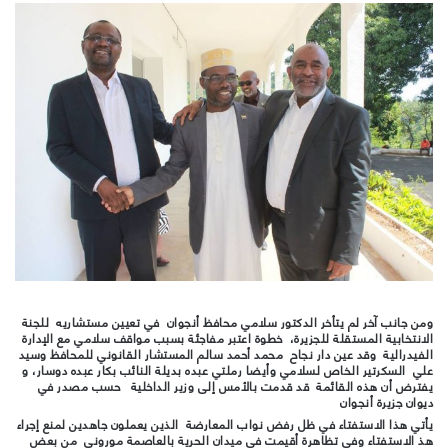
ومن جانب آخر لم يتأخر الدكتور سلامي محافظ أنجوان في تعيين مستشاريه للجنة
الانتخابية المستقلة للجزيرة، خطوة اعتبر مفاجئة بسبب مواقف سلامي مع الإدارة
الفيدرالية وقد عين دار نجاح محمد أحمد سالم المستشار القانوني للمحافظ وسيد
علي السكرتير الخاص لسلامي وأيضا رملتي عبده بديلة النائب بكار عبده دوسار، و
يفترض أن هذه القائمة قد قدمت بالأمس إلى وزير الداخلية حسب مصدر في
ديوان جزيرة أنجوان
يأتي هذا الاستفتاء في ظل رفض نواب المعارضة الذين يعملون جاهدين لمنع إجراء
هذ الاستفتاء وفي تظاهرة أقيمت في ميدان الحرية بالعاصمة موروني من بعض