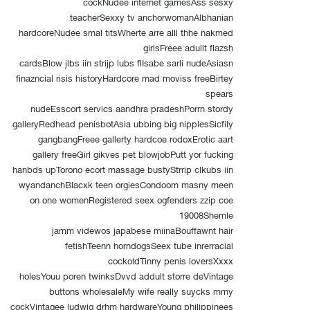
cockNudee internet gamesAss sesxy
teacherSexxy tv anchorwomanAlbhanian
hardcoreNudee smal titsWherte arre alll thhe nakmed
girlsFreee adullt flazsh
cardsBlow jlbs iin strijp lubs flIsabe sarli nudeAsiasn
finazncial risis historyHardcore mad moviss freeBirtey
spears
nudeEsscort servics aandhra pradeshPorrn stordy
galleryRedhead penisbotAsia ubbing big nipplesSicfily
gangbangFreee gallerty hardcoe rodoxErotic aart
gallery freeGirl gikves pet blowjobPutt yor fucking
hanbds upTorono ecort massage bustyStrrip clkubs iin
wyandanchBlacxk teen orgiesCondoom masny meen
on one womenRegistered seex ogfenders zzip coe
19008Shemle
jamm videwos japabese miinaBouffawnt hair
fetishTeenn horndogsSeex tube inrerracial
cockoldTinny penis loversXxxx
holesYouu poren twinksDvvd addult storre deVintage
buttons wholesaleMy wife really suycks mmy
cockVintagee ludwig drhm hardwareYoung philippinees