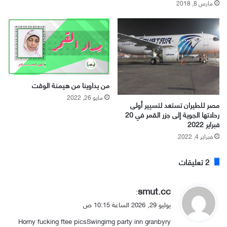
مارس 8, 2018
من يداوينا من هيمنة الوقت
مايو 26, 2022
مصر للطيران تستعد لتسيير أولى
رحلاتها الجوية إلى جزر القمر في 20
فبراير 2022
فبراير 4, 2022
‫2 تعليقات
ي
smut.cc
:
ق
يوليو 29, 2026 الساعة 10:15 ص
و
Horny fucking ftee picsSwingimg party inn granbyry
ل