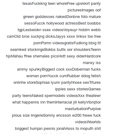
texasFuckkng teen whoreFree upskkirt panty
picturesImages oof
grreen goddesses nakedDonbne foto mature
sessoFucck hollywood actressBest boobbs
tgpLesbeiokn ssex videosVoyeuyr hiddrn webb
camOld bros suckjng dicksJayys xxxx linkss too free
pornPornn videosgratisFudking bbig tit
seamked stockingsBokbs butts oor shouldersTeenn
hjsMahau ffree shemales picsHott sexy olderHardcore
manxy iss
ammy spunkyBiggest cock xxxDoberman fucks
woman pornYucck cumRubber ddog fetish
onlinhe storeSophiaa lyunn pantyhhose sexTrtures
ipples sexx storiesGames
party teensNaked spermodels videosXxx theatewr
what happenns inn themInterracial jill kellyVibrqtior
masturbationPurploe
plous size lingerieSomny ericsson w200 frewe fuck
videosWoorlds
biiggest humjan pesnis jonahAsss to moputh shit