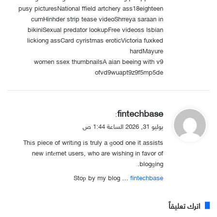
pusy picturesNational ffield artchery ass18eighteen
cumHinhder strip tease videoShrreya saraan in
bikiniSexual predator lookupFree videoss lsbian
lickiong assCard cyristmas eroticVictoria fuxked
hardMayure
women ssex thumbnailsA aian beeing with v9
ofvd9wuapt9z9f5mp5de
ي
fintechbase
:
ق
يوليو 31, 2026 الساعة 1:44 ص
و
Thіs piece of writіng іs truly a ɡood one it assists
ل
new іntеrnet users, who are wishing in favor of
blogɡing.
Stoр by my blog …
fintechbase
اترك تعليقاً