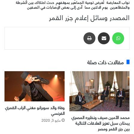
نواب المعارضة لغرض توعية الجماهير بموقفهم حدث احتكاك بين الشرطة
والمتظاهرين يوم الاثنين مما أدى إلى بعض الإصابات في الصفين
المصدر وسائل إعلام جزر القمر
واتساب
مشاركة عبر البريد
طباعة
مقالات ذات صلة
وفاة والد سوبرانو مغني الراب القمري
الفرنسي
محمد الأمين صيف ونظيره المصري
مايو 3, 2020
يبحثان سبل تعزيز العلاقات الثنائية
بين جزر القمر ومصر