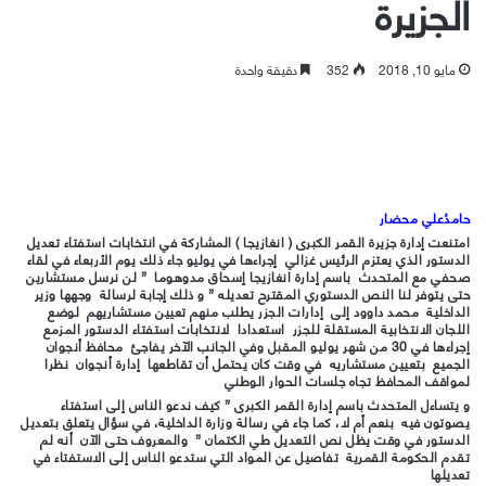
الجزيرة
مايو 10, 2018
352
دقيقة واحدة
حامدُعلي محضار
امتنعت إدارة جزيرة القمر الكبرى ( انغازيجا ) المشاركة في انتخابات استفتاء تعديل
الدستور الذي يعتزم الرئيس غزالي إجراءها في يوليو جاء ذلك يوم الأربعاء في لقاء
صحفي مع المتحدث باسم إدارة انغازيجا إسحاق مدوهوما ” لن نرسل مستشارين
حتى يتوفر لنا النص الدستوري المقترح تعديله ” و ذلك إجابة لرسالة وجهها وزير
الداخلية محمد داوود إلى إدارات الجزر يطلب منهم تعيين مستشاريهم لوضع
اللجان الانتخابية المستقلة للجزر استعدادا لانتخابات استفتاء الدستور المزمع
إجراءها في 30 من شهر يوليو المقبل وفي الجانب الآخر يفاجئ محافظ أنجوان
الجميع بتعيين مستشاريه في وقت كان يحتمل أن تقاطعها إدارة أنجوان نظرا
لمواقف المحافظ تجاه جلسات الحوار الوطني
و يتساءل المتحدث باسم إدارة القمر الكبرى ” كيف ندعو الناس إلى استفتاء
يصوتون فيه بنعم أم لا، كما جاء في رسالة وزارة الداخلية، في سؤال يتعلق بتعديل
الدستور في وقت يظل نص التعديل طي الكتمان ” والمعروف حتى الآن أنه لم
تقدم الحكومة القمرية تفاصيل عن المواد التي ستدعو الناس إلى الاستفتاء في
تعديلها