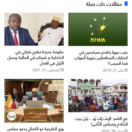
مقالات ذات صلة
حكومة جديدة تطيح بكيكي في
حزب جووا يتقدم بمرشحين في
الداخلية و شيخان في المالية وجمل
انتخابات المحافظين بجزيرة أنجوان،
الليل في العدل
فما السبب؟
أغسطس 27, 2021
يناير 21, 2019
جزر القمر: الإفْ إفْ يُو .. بَيْنَ بيتِ
السَّلامِ ومجلسِ الدُّمَى!
وزير الخارجية ذو الكمال يدعو مجلس
فبراير 28, 2020