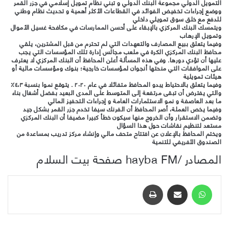
التمويل الدولي مجموعة البنك الدولي و تبني نظام تمويل إسلامي في جزر القمر
ووضع إجراءات تخفيض الفوائد في القطاعات الأكثر أهمية و تحديث نظام وطني
للدفع مع خلق سوق تمويلي داخلي
ويتمسك البنك المركزي بالإبقاء على أحسن الممارسات في مكافحة غسيل الأموال
وتمويل الإرهاب
وفيما يتعلق ببيع المصارف والتعهدات التي لم تحترم من قبل المشترين، يلقي
محافظ البنك المركزي الكرة في ملعب مجالس إدارة تلك المؤسسات التي يجب
عليها أن تؤدي دورها. وفي هذه المسألة أعلن المحافظ أن البنك المركزي لا يعترف
على الموافقات التي منحتها أنجوان لمؤسسات خارجية؛ بنوك ومؤسسات مالية أو
هيئات تمويلية
وفيما يتعلق بالاحتياط يبدو المحافظ متفائلا في عام ٢٠٢٠ . يتوقع نموا بنسبة ٤،٣٪
والتي يفترض أن تبقى مرتفعة إلى المتوسط على المدى البعيد بفضل أشغال بناء
ما بعد العاصفة و نمو الاستثمارات العامة و إجراءات التحفيز المالي
وفيما يخص العملة، أصر المحافظ أن الفرنك سيفا تخدم جزر القمر بشكل جيد
وتضمن الاستقرار وأن الخروج منها سيكون خطأ كبيرا مضيفا أن البنك المركزي
مستعد لتنظيم نقاشات حول هذا السؤال
ويختم المحافظ بالإعلان عن افتتاح متحف مالي وإنشاء مركز تدريب بمساعدة من
الصندوق الأفريفي للتنمية
المصادر /hayba FM صفحة بيت السلام
واتساب
مشاركة عبر البريد
طباعة