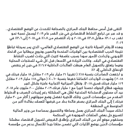
التقى قبل أمس محافظ البنك المركزي بالصحافة للتحدث عن الوضع الاقتصادي .
و قد عبر عن تراجع النشاط الاقتصادي في جزر القمر عام ٢٠١٩ ليسجل نسبة نمو
تقدر ب ٢،١٪ مقابل ٣،٨٪ في ٢٠١٨ و زاد التضخم من ١،٧٪ في ٢٠١٨ إلى ٣،٦٪ في
٢٠١٩
وهذه الأرقام السيئة ناتجة عن الوضع الاقتصادي العالمي، الذي يمر بمرحلة تباطؤ
نتيجة الحرب الاقتصادية بين الولايات المتحدة والصين وخروج بريطانيا من الاتحاد
الأوروبي وازدادت الأمور سوءا بسبب عاصفة كنيث التي جاءت لضرب النشاط
الاقتصادي في البلاد. وكانت الزيادة في الأسعار قبل كل شيء للمنتجات المحلية
وفيما يتعلق بالتمويل العام هبطت العائدات الداخلية ١٦،٧٪ في حين لم ينقص
الإنفاق الداخلي إلا ٢٪
و ارتفعت الصادرات بنسبة ١٨٪ ( تقريبا ٢١ مليار عام ٢٠١٩ مقابل ١٨ مليار فرنك في
٢٠١٨ ) وشهدت الواردات انكماشا خفيفا بنسبة -٠،٦٪ ( حوالي ١١٨ مليار ٢٠١٩ مقابل
١١٩ مليار فرنك قمري ٢٠١٨). وتظل الميزانية التجارية عاجزة بشكل كبير
ويشهد قطاع البنوك تحسنا كبيرا مع ١ مليار فرنك ٢٠١٩ مقابل ٢٠٠ مليون عام ٢٠١٨.
بيد أن مستوى الاستدانة المتدنية تظل هي المشكلة رغم إجرءات الصرف و الاحتياط
المقدم من مؤسسات الدين. وتلك الأخيرة تفضل وضع سيولتهم ( أكثر من ٣٠ مليار
فرنك ) إلى البنك المركزي بصفر فائدة بدلا من قرضها للعملاء بفائدة أكبر من
المتوسط في المنطقة
لذلك سيبدأ البنك المركزي بعمل وساطة والتنسيق بمساعدة من وزير المالية
لتسريع حل بعض الملفات الموجودة في المحكمة
وستقوم موقع آخر من البنك المركزي بإطلاق القروض لتمويل الاقتصاد مطمئنا
مؤسسات الدين بوضع الآليات التي تضمن مناخا جيدا للأعمال بدعم من مؤسسة