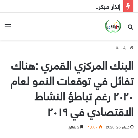
إنذار مبكر إلى الحكومة
بحث عن
الق
الرئيسية
البنك المركزي القمري :هناك
تفائل في توقعات النمو لعام
٢٠٢٠ رغم تباطؤ النشاط
الاقتصادي في ٢٠١٩
فبراير 26, 2020
1٬007
2 دقائق