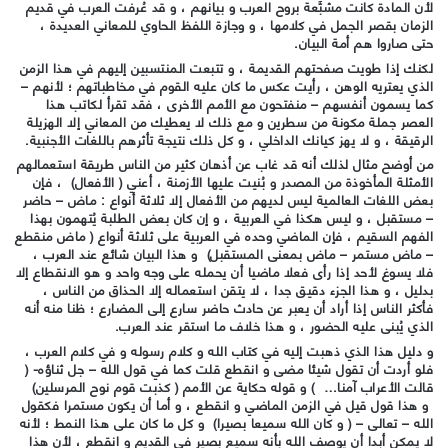
لأن المادة كانت مشبَّعة بروح العرب و بيانهم ، و قد عُرفت العرب في قديم
الزمان بقصر الجمل في كلامها ، و وجازة اللفظ الحاوي للمعاني العديدة ،
حتى صاروا هم أمة البيان.
لكنك إذا طويت صفحتهم القديمة ، و تتبعت المنتسبين إليهم في هذا الزمن
الذي يعتريه الوهن ، رأيت عكس ما كان عليه القوم في مخاطباتهم ؛ لأنهم –
كما يسمون أنفسهم – منفتحون مع الأمم الأخرى ، فقد تقرأ لكاتب هذا
العصر جملة مكونة من سطرين و مع ذلك لا يعطيك من المعاني إلا الهزيلة
الرقيقة ، و لا يهز كيانك الداخلي ، و كل ذلك نتيجة تأثرهم باللغات الأجنبية.
من أوضح مثال لذلك أنه قد غاب عن أذهان كثير من الناس طريقة استعمالهم
الأمثلة المأخوذة من المصدر و بُنيت عليها الأزمنة ، أعني ( الأفعال) ، فإن
بعض اللغات العالمية ليس لديهم من الأفعال إلا ثلاثة أنواع : ماض – حاضر
– مستقبل ، و ليس هكذا في العربية ، و إن كان بعض الطلبة يُتهمون بهذا
الفهم السقيم ، فإن الماضي وحده في العربية على ثلاثة أنواع ( ماض منقطع
– ماض مستمر – ماض بمعنى المستقبل) و هذا البيان شائع عند العرب ،
فلا يسوغ لأحد إذا رأى فعلا ماضيا أن يحمله على وجه واحد و هو الانقطاع إلا
بدليل ، و هذا الجزء دقيق جدا ، لا يتقن استعماله إلا الحذاق من الناس ،
فأكثر الناس إذا أراد أن يعبر عن حادث حاضر سارع إلى المضارع ؛ ظنا منه أنه
الذي يُبنى عليه الحضور ، و هذا خلاف ما استقر عند العرب.
و دليل هذا الذي ذهبت إليه في كتاب الله و كلام رسوله و في كلام العرب ،
فلو أردت أن تقول شيئا مضى و انقطع قلت كما في قول الله – جل ثناؤه- (
قالت الأعراب آمنا… ) و قوله حكاية عن الأمم ( كذبت قوم نوح المرسلين)
و هذا قول قيل في الزمن الماضي و انقطع ، و أما أن يكون مستمرا فكقول
الله – تعالى – ( و كان الله سميعا بصيرا) و كل ما كان على هذا النمط ؛ لأنه
لا يمكن أبدا أن يوصف الله بأنه سميع بصير في القديم و انقطع ، لأن هذا