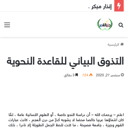
إنذار مبكر إلى الحكومة
بحث عن
الق
الرئيسية
التذوق البياني للقاعدة النحوية
سبتمبر 27, 2020
724
3 دقائق
اعلم – يرحمك الله – أن دراسة النحو خاصة ، أو العلومِ اللسانية عامة ، لمَّا
كان انتماؤها عربيا خالصا محضا لا يشوبه كَدَرٌ من درن العجم ، كانت عبارات
القوم وجيزة ، جامعة فصيحة ، ما كنت تلحظ الجمل الطويلة إلا نادرا ، ذلك