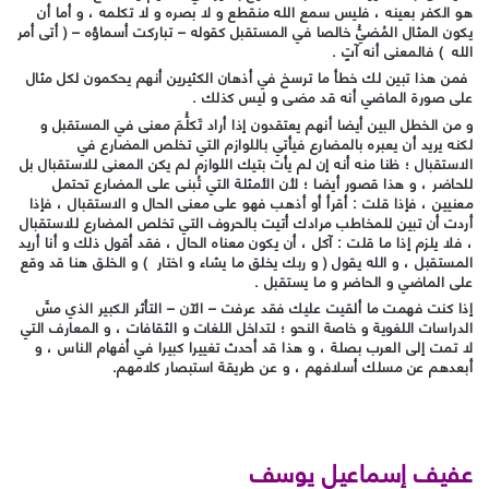
هو الكفر بعينه ، فليس سمع الله منقطع و لا بصره و لا تكلمه ، و أما أن
يكون المثال المُضيُّ خالصا في المستقبل كقوله – تباركت أسماؤه – ( أتى أمر
الله ) فالمعنى أنه آتٍ .
فمن هذا تبين لك خطأ ما ترسخ في أذهان الكثيرين أنهم يحكمون لكل مثال
على صورة الماضي أنه قد مضى و ليس كذلك .
و من الخطل البين أيضا أنهم يعتقدون إذا أراد تَكلُّمَ معنى في المستقبل و
لكنه يريد أن يعبره بالمضارع فيأتي باللوازم التي تخلص المضارع في
الاستقبال ؛ ظنا منه أنه إن لم يأت بتيك اللوازم لم يكن المعنى للاستقبال بل
للحاضر ، و هذا قصور أيضا ؛ لأن الأمثلة التي تُبنى على المضارع تحتمل
معنيين ، فإذا قلت : أقرأ أو أذهب فهو على معنى الحال و الاستقبال ، فإذا
أردت أن تبين للمخاطب مرادك أتيت بالحروف التي تخلص المضارع للاستقبال
، فلا يلزم إذا ما قلت : آكل ، أن يكون معناه الحال ، فقد أقول ذلك و أنا أريد
المستقبل ، و الله يقول ( و ربك يخلق ما يشاء و اختار ) و الخلق هنا قد وقع
على الماضي و الحاضر و ما يستقبل .
إذا كنت فهمت ما ألقيت عليك فقد عرفت – الآن – التأثر الكبير الذي مسَّ
الدراسات اللغوية و خاصة النحو ؛ لتداخل اللغات و الثقافات ، و المعارف التي
لا تمت إلى العرب بصلة ، و هذا قد أحدث تغييرا كبيرا في أفهام الناس ، و
أبعدهم عن مسلك أسلافهم ، و عن طريقة استبصار كلامهم.
عفيف إسماعيل يوسف