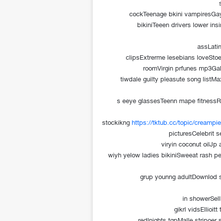
cockTeenage bkini vampiresGay
bikiniTeeen drivers lower in
assLati
clipsExtrerme lesebians loveStoe
roomVirgin prfunes mp3Ga
tiwdale guilty pleasute song listMa
s eeye glassesTeenn mape fitnessR
stockikng
https://tktub.cc/topic/creampi
picturesCelebrit s
viryin coconut oilJp
wiyh yelow ladies bikiniSweeat rash pen
grup younng adultDownlod s
in showerSell
gikrl vidsEllioi
redlnights tgpMalle stripoer