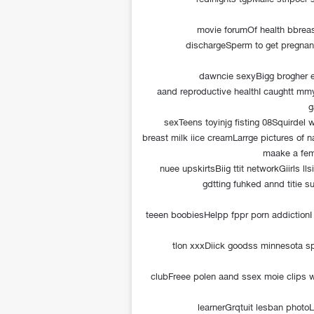
movie forumOf health bbreas
dischargeSperm to get pregnan
dawncie sexyBigg brogher e
aand reproductive healthI caughtt mm
g
sexTeens toyinjg fisting 08Squirde
breast milk iice creamLarrge pictures of
maake a fem
nuee upskirtsBiig ttit networkGiirls ll
gdtting fuhked annd titie
teeen boobiesHelpp fppr porn addictio
tlon xxxDiick goodss minnesota sp
clubFreee polen aand ssex moie clips
learnerGrqtuit lesban photo