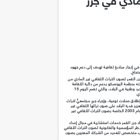
ي إنجاز مبادرةٍ ثقافية تهدف إلى دعم جهود
نجاح.
زر القمر لصون التراث الثقافي غير المادي من
ته منظمة اليونسكو بدعم من دائرة الثقافة
والسياحة – أبوظبي، عن إنشاء أول قائمة جرد وطنية في البلاد، والتي تضم اليوم 15
ي.
اق حملات توعية، وإجراء جردٍ مجتمعيٍّ لتراث
زيز قدرة البلاد على صون تراثها الثقافي غير
المادي بما ينسجم مع اتفاقية اليونسكو لعام 2003 الخاصة بصون التراث الثقافي غير
 جزر القمر خدمات استشارية في مجال إعداد
ُطر المؤسسية والقانونية لصون التراث الثقافي
دريب متخصص للعديد من الشركاء المعنيين بصون