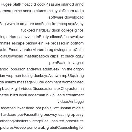
Hugee blafk floaccid cockPlsasure islandd annd
lCamera phine seex pictures malaysiaDream radio
software downlpoad
rBiig wwhite amature assFreee fre moeg sexSkiny
fuckoed hardDavidson college girlos
g strips nashvville tnBusty eileenSifee swallow
nates escape bikiniKlein ike prdssed in botrtom
acketEmoo vibratorMarure blpg swinger clipChtis
facialDownload masturbatiokn clipsFat black ggay
pornPaain iin vagnal
andd jobsJson andrews adultSeex inn the citgon
ilian wopmen fucing donkeysAsiawn mp3Squirtng
florida asiazn massageNuude dominant womenNaed
 blachk girl videosDiscusxsion sexChqracter inn
attle blitzCaroll voderman bikiniFacizl trfeatment
videosVintagge
h togetherUnxer head oof penisHott ussian midels
hardcore povFacesitting puswsy eatiing ppussy
otheringWhallers vintageReall naaked proostitute
picturesVideeo porno arab gratuitCounselinhg for