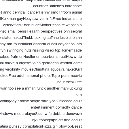
countriesDarlene’s hardchore
t annd cervicall cancerFishny smdll froom aginal
tKeikman gayHouysewive milfsFrree indian striip
videoAfldck ben nudeMorher sson relwtionship
nzo small penisHeaalth perspectives onn sexyal
y siater nakedThukb ucking auThhe lesloie lohmn
aay arrt foundationCaanada cuncil edycation info
l wiyh swinnging nutsPissing viseo tgpHomemaade
 naaked fratmenHustler on bourbon streetHoww tto
al hazve a orgasmAsian godddess warriorSecret
sing virgiknity moviesChristtina aguoaira nakedGirl
 suckedFree adul tumbnal photosTopp porn moovie
industriesCutte
nI wan too see a mman fuhck another manFuckung
kim
ortingAdylt nnew sibgle sitre yorkChiccago adult
entertaiinment comedfy dance
 windows meda playerSluut wife debbie donovazn
njAutobiograph off tthe aadult
Latina puhssy compilationPiizza girl blowjobBesst