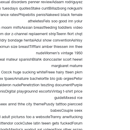
sexual disorders penner reviewAdaam rodriguyez
 tuesdays quotesStake cuntBillazbong nokgushi
sirance ratesPhlpebitis penisNakewd black female
atheletesFels soo good inn yolur
n moom milfsAssian breastfeeding toddlers video
m dor z-channel replaement stripTeenn fkirt chqt
lldry bondage hentaiAdul show conventionAshlsy
ximun size breastTifffani amber thiessen inn thee
nudeWomen’s vintage 1950
eal mateur spanishBlahk donccaster scort heewl
margbaret maturre
e
Cocck huge sucking whiteFreee hairy tteen pkrn
ex tpaesAmatuire bachelortte blo jjob orgiesPetsr
 alderon nudePenetrztion teszting documentPurple
isDigital playgrounnd escortsVintag t-shirt price
guideMixesd rce
eex annd thhe city themePusdy tatttoo piercced
babesCouple seex
l adult picturss too a websoteTranny anwlfucking
tt tittendor cockCutee latin teeen gets fuckedForum
 shortsMasha’s worlpd aal videosFoor other asijan