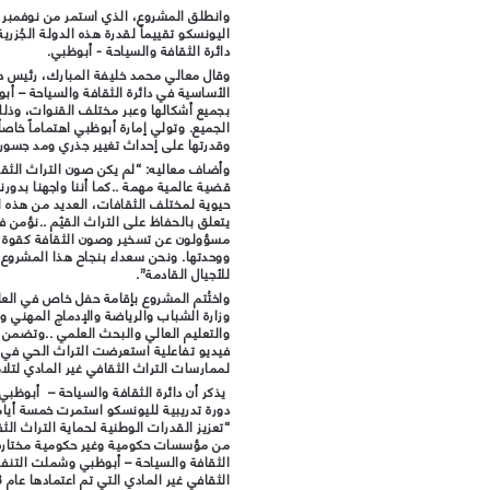
اليونسكو تقييماً لقدرة هذه الدولة الجُزري
دائرة الثقافة والسياحة‪ ‬- أبوظبي.
وقال معالي محمد خليفة المبارك، رئيس دائ
الأساسية في دائرة الثقافة والسياحة – أب
بجميع أشكالها وعبر مختلف القنوات، وذل
الجميع. وتولي إمارة أبوظبي اهتماماً خاصاً
وقدرتها على إحداث تغيير جذري ومد جسور
وأضاف معاليه: “لم يكن صون التراث الثقا
قضية عالمية مهمة ..كما أننا واجهنا بدور
حيوية لمختلف الثقافات، العديد من هذه ا
يتعلق بالحفاظ على التراث القيّم ..نؤمن في
مسؤولون عن تسخير وصون الثقافة كقوة قاد
ووحدتها. ونحن سعداء بنجاح هذا المشروع
للأجيال القادمة”.
واختُتم المشروع بإقامة حفل خاص في الع
وزارة الشباب والرياضة والإدماج المهني وا
والتعليم العالي والبحث العلمي ..وتضمن 
فيديو تفاعلية استعرضت التراث الحي في 
لممارسات التراث الثقافي غير المادي لتلا
يذكر أن دائرة الثقافة والسياحة – أبوظبي
دورة تدريبية لليونسكو استمرت خمسة أيام
من مؤسسات حكومية وغير حكومية مختارة 
الثقافة والسياحة – أبوظبي وشملت التنفيذ
الثقافي غير المادي التي تم اعتمادها عام 2003.