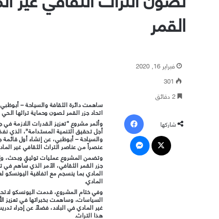
القمر
فبراير 16, 2020
301
2 دقائق
ساهمت دائرة الثقافة والسياحة – أبوظبي ف
اتحاد جزر القمر لصون وحماية تراثها الحي ب
فيسبوك
وأثمر مشروع “تعزيز القدرات اللازمة في ج
شاركها
أجل تحقيق التنمية المستدامة”، الذي نفذ
‫X
ماسنجر
عنصراً من عناصر التراث الثقافي غير الماد
وتضمن المشروع عمليات توثيقٍ وبحث، وإطل
جزر القمر الثقافي، الأمر الذي ساهم في تع
المادي.
وفي ختام المشروع، قدمت اليونسكو لاتحاد
السياسات، وساهمت بخبراتها في تعزيز الأ
غير المادي في البلاد، فضلاً عن إجراء ت
هذا التراث.