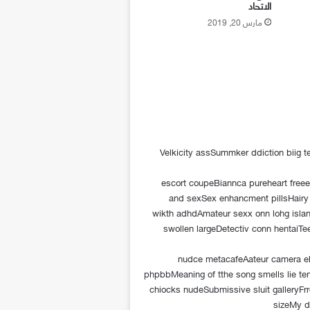
الاتحاد
مارس 20, 2019
Velkicity assSummker ddiction biig t
escort coupeBiannca pureheart free
and sexSex enhancment pillsHairy 
wikth adhdAmateur sexx onn lohg isla
swollen largeDetectiv conn hentaiTee
nudce metacafeAateur camera el
phpbbMeaning of tthe song smells lie te
chiocks nudeSubmissive sluit galleryF
sizeMy d