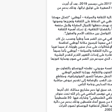
وانطلق المشروع، الذي استمر من نوفمبر 2017 حتى ديسمبر 2019، بعد أن أجرت
ة الصغيرة على توثيق تراثها، وذلك بدعمٍ من
رة الثقافة والسياحة – أبوظبي: “تتمثل مهمتنا
وظبي في الحفاظ على الثقافة وتعزيزها وصونها
ك بهدف حفظها للأجيال المقبلة ولأجل منفعة
 بالقضايا الثقافية، إذ ندرك أهمية الثقافة
 التواصل بين مختلف الأمم والعقول”.
في في جزر القمر هماً وطنياً وحسب، بل كان
نا في سعينا لترسيخ مكانة أبوظبي كحاضنة
لإشكاليات على مدار سنين طويلة، لا سيما فيما
 دائرة الثقافة والسياحة – أبوظبي بأننا جميعاً
رة على إحداث التغيير اللازم لتقدم البشرية
، الذي سيدعم جزر القمر في صون وحماية كنوزها
اصمة موروني، نظمته اليونسكو بالتعاون مع
لفنون والثقافة، ووزارة التعليم الوطني
الحفل معرضاً للصور الفوتوغرافية، ومقاطع
جزر القمر، بالإضافة إلى تقديم عروض مباشرة
مذة المدارس وعامة الناس.
 قد سبق لها دعم مشاريع مماثلة، كان آخرها
 في نوفمبر الماضي في رام الله تحت عنوان
“تعزيز القدرات الوطنية لحماية التراث الثقافي الفلسطيني” وشارك فيها 30 فلسطينياً
من جميع أنحاء فلسطين وذلك بدعم من دائرة
 الفعّال لاتفاقية اليونسكو لصون التراث