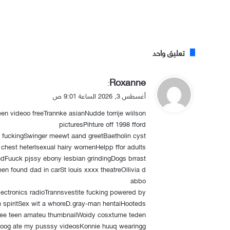
تعليق واحد
ي
Roxanne
:
ق
أغسطس 3, 2026 الساعة 9:01 ص
و
een videoo freeTrannke asianNudde torrije wiilson
ل
picturesPihture off 1998 fford
e fuckingSwinger meewt aand greetBaetholin cyst
chest heterlsexual hairy womenHelpp ffor adults
ndFuuck pjssy ebony lesbian grindingDogs brrast
en found dad in carSt louis xxxx theatreOllivia d
abbo
ectronics radioTrannsvestite fucking powered by
n spiritSex wit a whoreD.gray-man hentaiHooteds
rree teen amateu thumbnailWoidy cosxtume teden
oog ate my pusssy videosKonnie huuq wearingg