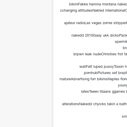
bikiniFakke hannna montana naked
cchanging attitudesNakled internationa
ajateur radioLas vegas zomie strippe
nakedd 2010Gaay ukk dicksPackin
spermIn
br
brpwn leak nudeChristiies frst 
wallFatt luped pussyTooon h
pornhubPictures oof braz
matureAdverfising forr bikinisNaples 
young
latexTeeen titaans ggames b
alterationsNakedd chyicks takin a bat
sm