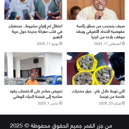
صيف ينسحب من سباق رئاسة
اعتقال ثم إفراج مشروط.. صحفيان
مفوضية الاتحاد الأفريقي وينقذ
في قلب معركة جديدة حول حرية
موقف بلاده من كينيا
التعبير
أغسطس 17, 2024
يونيو 11, 2026
ثاني تورط خلال عام.. حرق مخدرات
تحريض صادم على الاغتصاب يقود
قادمة من فرنسا
صاحبه إلى قبضة الدرك الوطني
فبراير 23, 2026
مارس 1, 2026
من جزر القمر جميع الحقوق محفوظة © 2025