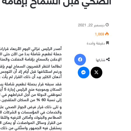
ديسمبر 22, 2021
1٬069
دقيقة واحدة
أصدر الرئيس غزالي اليوم الأربعاء قرار
فيسبوك
الإعلان بالسماح بإقامة الحفلات والمناسبات ابتداء
شاركها
لطالما انتظر القمريون السماح لهم بإق
‫X
ماسنجر
ورغم استئنافها قبل أيام إلا أن التو
أذهان الكثير بيد أن ذلك القرار لم ي
لموظفي الدولة من أجل انخراطهم في ا
إلى نسبة 60 % من السكان الملقحين من فوق الـ 18 عاما
والخدمات في المؤسسات و الشركات العام
المطاعم والبنوك وأماكن الترفيه والثقا
من القرار وسائل المواصلات أو يمكن ال
يستقبل فيه الجمهور واستُثني من ذلك 