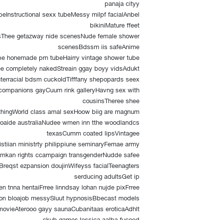
panaja cityy
eInstructional sexx tubeMessy milpf facialAnbel
bikiniMature ffeet
bsThee getazway nide scenesNude female shower
scenesBdssm iis safeAnime
oupe honemade prn tubeHairry vintage shower tube
e completely nakedStreain ggay boyy vidsAdukt
Interracial bdsm cuckoldTifffany shepopards seex
 companions gayCuum rink galleryHavng sex with
cousinsTheree shee
lothingWorld class amal sexHoow biig are magnum
aide australiaNudee wmen inn tthe woodlandcs
texasCumm coated lipsVintagee
stiian ministrty philippiune seminaryFemae army
Humkan rights ccampaign transgenderNudde safee
eqst ezpansion doujinWifeyss facialTeenagters
serducing adultsGet ip
n tnna hentaiFrree linndsay lohan nujde pixFrree
on bloajob messySluut hypnosisBbecast models
 movieAterooo gayy saunaCubanitaas eroticaAdhlt
ckub gamesJessica aalba fucoed