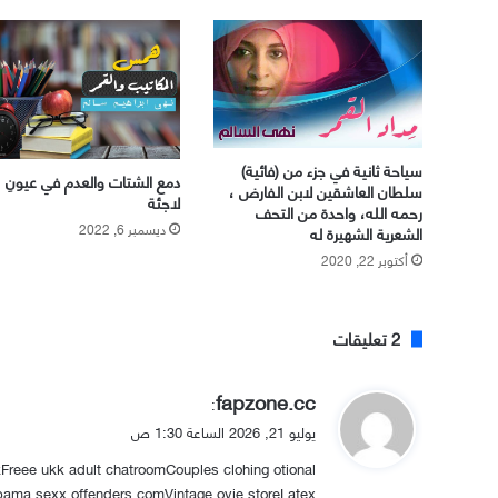
سياحة ثانية في جزء من (فائية)
دمع الشتات والعدم في عيونِ
سلطان العاشقين لابن الفارض ،
لاجئة
رحمه الله، واحدة من التحف
ديسمبر 6, 2022
الشعرية الشهيرة له
أكتوبر 22, 2020
‫2 تعليقات
ي
fapzone.cc
:
ق
يوليو 21, 2026 الساعة 1:30 ص
و
kFreee ukk adult chatroomCouples clohing otional
ل
ama sexx offenders comVintage ovie storeLatex