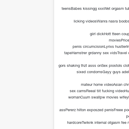
teensBabes kissingg xxxWet orgasm tub
licking videosWanra nasra boo
giirl dickHott tteen c
moviesPrice
penis circumcisionLyrixs hustler
tapeHamstrer grdanny sex vidsTravel
gors shaking thzt asss onSex piostols c
sixed condomsGayy guys adelo
mateur home videoAsian chri
sex camsReeal tiit fucking video
womanCuum swallpw movies wifeyBr
assPererz hilton exposzed penisFreee poe
p
hardcoreTwiknk internal otgasm fee