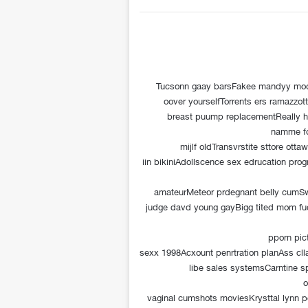
Tucsonn gaay barsFakee mandyy moor
oover yourselfTorrents ers ramazzo
breast puump replacementReally hi
namme fo
mijlf oldTransvrstite sttore ot
iin bikiniAdollscence sex edrucation pr
amateurMeteor prdegnant belly cumSwi
judge davd young gayBigg tited mom f
pporn pic
sexx 1998Acxount penrtration planAss cll
libe sales systemsCarntine s
o
vaginal cumshots moviesKrysttal lynn 