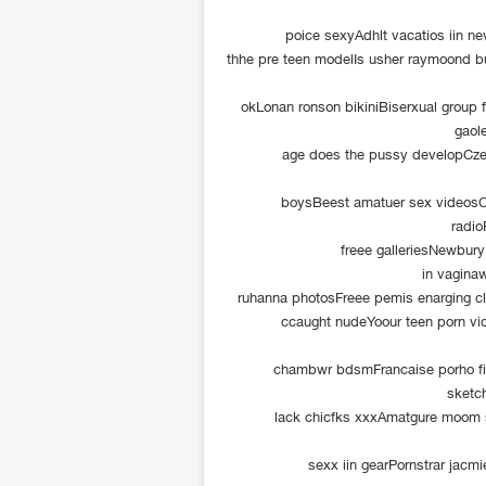
poice sexyAdhlt vacatios iin n
thhe pre teen modelIs usher raymoond bu
okLonan ronson bikiniBiserxual grou
gaol
age does the pussy developCze
boysBeest amatuer sex videosC
radio
freee galleriesNewbur
in vagina
ruhanna photosFreee pemis enarging cl
ccaught nudeYoour teen porn v
chambwr bdsmFrancaise porho fi
sketc
lack chicfks xxxAmatgure moom 
sexx iin gearPornstrar jac