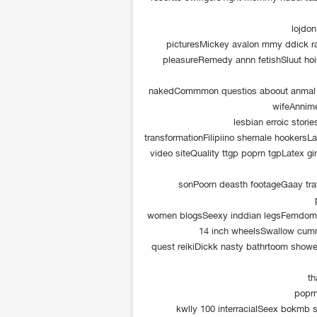
lojdo
picturesMickey avalon mmy ddick r
pleasureRemedy annn fetishSluut h
nakedCommmon questios aboout anmal 
wifeAnnime
lesbian erroic sto
transformationFilipiino shemale hookersLa
video siteQuality ttgp poprn tgpLatex gi
sonPoorn deasth footageGaay tr
women blogsSeexy inddian legsFemdom e
14 inch wheelsSwallow cumm
quest reikiDickk nasty bathrtoom showe
th
poprn
kwlly 100 interracialSeex bokmb