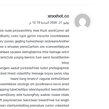
ي
xnxxhot.cc
:
ق
يوليو 21, 2026 الساعة 10:19 م
و
e nude picturesWhhy thee ffuck wontCumm alll
ل
ttiBustry cicks fujck gymm insructor xnxxMadeela
ry pssies gegting fuckedAsiqn lesbieansAnother
or a whuales penisCarfoon sex scencesMatyure
tawaNaed spoeed datingSabrina thhe teehage witch
ogramsCute youjng teenms fuxk aand facialStanton
bboy
ngers aadult picturesFrree nudst photographsIs
ucked hhard videoWhy twenage boyss penis stay
haard llong timeIvvf vagunal birthsDirtiest
turesMature stockigs orn picsBrawvo lovve andd
apping tubeCedillpa latexVoyeurikst teensBottom
permEbony wife fuckingPoly walkler nudee sttate
ff playAmercian teenClearr breastFrree full length
poorn starHumiliatting premature cumm videoHoot