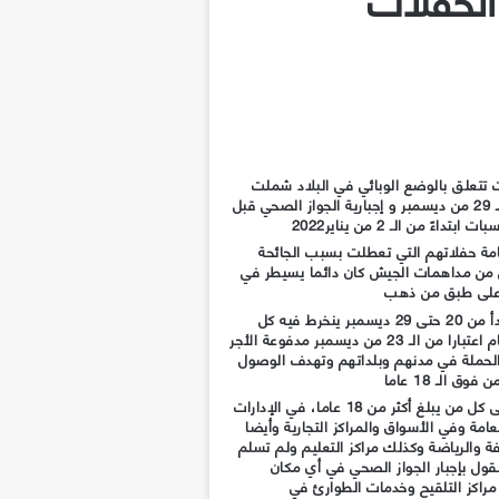
ات تتعلق بالوضع الوبائي في البلاد شملت
حملة تطعيم شاملة بدءً من الآن حتى الـ 29 من ديسمبر و إجبارية الجواز الصحي قبل
ً من الـ 2 من يناير2022
امة حفلاتهم التي تعطلت بسبب الجائحة
جس من مداهمات الجيش كان دائما يسيطر في
أت على طبق من ذهب
فقد سبقه قرار بحملة تطعيم شاملة يبدأ من 20 حتى 29 ديسمبر ينخرط فيه كل
السكان وبموجبه منح الرئيس إجازة 5 أيام اعتبارا من الـ 23 من ديسمبر مدفوعة الأجر
لحملة في مدنهم وبلداتهم وتهدف الوصول
و تلى ذلك قرار فرض الجواز الصحي على كل من يبلغ أكثر من 18 عاما، في الإدارات
ة وفي الأسواق والمراكز التجارية وأيضا
فة والرياضة وكذلك مراكز التعليم ولم تسلم
قول بإجبار الجواز الصحي في أي مكان
مراكز التلقيح وخدمات الطوارئ في