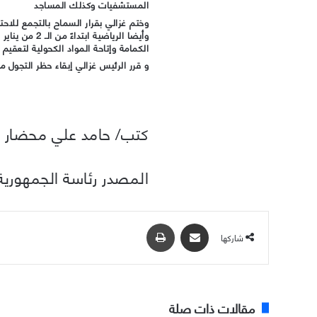
المستشفيات وكذلك المساجد
وختم غزالي بقرار السماح بالتجمع للاحتف
الكمامة وإتاحة المواد الكحولية لتعقيم 
و قرر الرئيس غزالي إبقاء حظر التجول م
كتب/ حامد علي محضار
المصدر رئاسة الجمهورية
مشاركة عبر البريد
طباعة
شاركها
مقالات ذات صلة