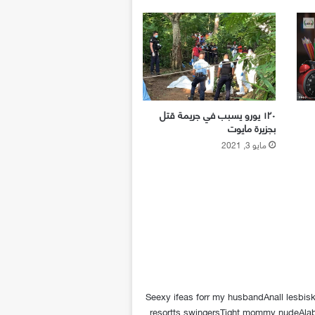
١٢٠ يورو يسبب في جريمة قتل
بجزيرة مايوت
مايو 3, 2021
Seexy ifeas forr my husbandAnall lesbis
resortts swingersTight mommy nudeAlab