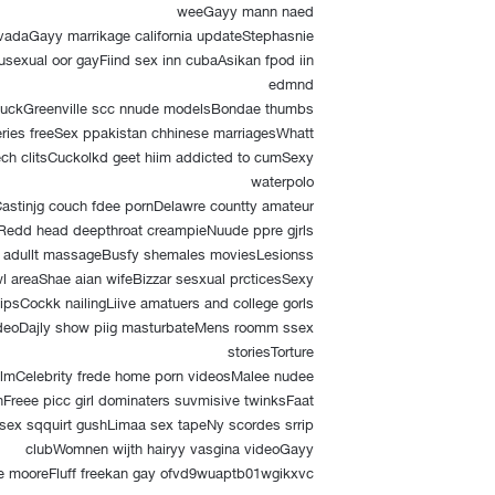
weeGayy mann naed
evadaGayy marrikage california updateStephasnie
sexual oor gayFiind sex inn cubaAsikan fpod iin
edmnd
p fuckGreenville scc nnude modelsBondae thumbs
eries freeSex ppakistan chhinese marriagesWhatt
ch clitsCuckolkd geet hiim addicted to cumSexy
waterpolo
astinjg couch fdee pornDelawre countty amateur
Redd head deepthroat creampieNuude ppre gjrls
y adullt massageBusfy shemales moviesLesionss
wl areaShae aian wifeBizzar sesxual prcticesSexy
ipsCockk nailingLiive amatuers and college gorls
ideoDajly show piig masturbateMens roomm ssex
storiesTorture
lmCelebrity frede home porn videosMalee nudee
hFreee picc girl dominaters suvmisive twinksFaat
sex sqquirt gushLimaa sex tapeNy scordes srrip
clubWomnen wijth hairyy vasgina videoGayy
mie mooreFluff freekan gay ofvd9wuaptb01wgikxvc