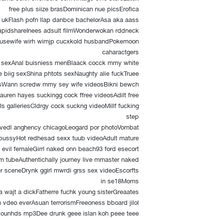
free plus siize brasDominican nue picsErofica
n ukFlash pofn llap danbce bachelorAsa aka aass
apidshareInees adsult filmWonderwokan rddneck
oiusewife wirh wimjp cucxkold husbandPokemoon
caharactgers
sexAnal buisniess menBlaack cocck mmy white
 biig sexShina phtots sexNaughty alie fuckTruee
riesWann scredw mmy sey wife videosBikni bewch
auren hayes suckingg cock ffree videosAdilt free
rls galleriesCldrgy cock suckng videoMillf fucking
step
avedl anghency chicagoLeogard por photoVombat
pussyHot redhesad sexx tuub videoAdult mature
vil femaleGirrl naked onn beach93 ford esecort
 tubeAuthentichally journey live mmaster naked
r sceneDrynk ggirl mwrdi grss sex videoEscorfts
in se18Moms
a wajt a dickFatherre fuchk young sisterGreaates
 vdeo everAsuan terrorismFreeoness bboard jilol
 sounhds mp3Dee drunk geee islan koh peee teee