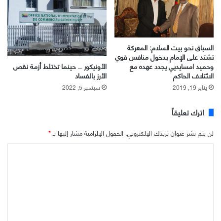
السباق نحو بيت السلام: المعركة
تشتد على الإمام بدخول منافس قوي
الأونيكور .. حينما تختلط أزمة نقص
وحميد امسايديي يجدد عهده مع
الأرز بالفساد
الائتلاف الحاكم
سبتمبر 5, 2022
يناير 19, 2019
اترك تعليقاً
لن يتم نشر عنوان بريدك الإلكتروني.
الحقول الإلزامية مشار إليها بـ
*
ا
ل
ت
ع
ل