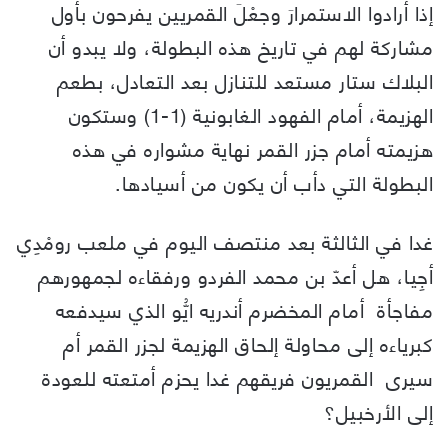
إذا أرادوا الاستمرارَ وجعْلَ القمريين يفرحون بأول
مشاركة لهم في تاريخ هذه البطولة، ولا يبدو أن
البلاك ستار مستعد للتنازل بعد التعادل، بطعم
الهزيمة، أمام الفهود الغابونية (1-1) وستكون
هزيمته أمام جزر القمر نهاية مشواره في هذه
البطولة التي دأب أن يكون من أسيادها.
غدا في الثالثة بعد منتصف اليوم في ملعب رومْدِي
أجِيا، هل أعدّ بن محمد الفردو ورفقاءه لجمهورهم
مفاجأة أمام المخضرم أندريه ايُّو الذي سيدفعه
كبرياءه إلى محاولة إلحاق الهزيمة لجزر القمر أم
سيرى القمريون فريقهم غدا يحزم أمتعته للعودة
إلى الأرخبيل؟