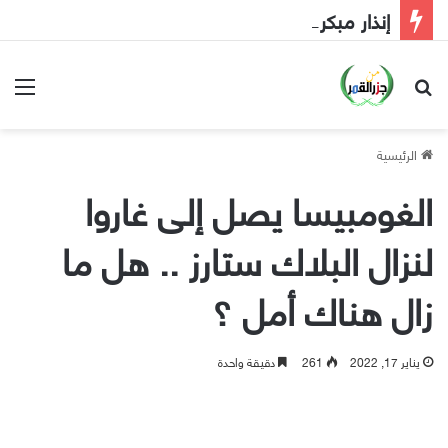
إنذار مبكر إلى الحكومة
بحث عن
الق
الرئيسية
الغومبيسا يصل إلى غاروا
لنزال البلاك ستارز .. هل ما
زال هناك أمل ؟
يناير 17, 2022
261
دقيقة واحدة