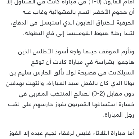
أمام الغابون (0-1) في مباراة كانت في المتناول إلا
أن هجوم الأخضر اتسم بالعشوائية وغاب عنه
الحرفية لاختراق الغابون الذي استبسل في الدفاع،
لتبدأ رحلة هبوط الغومبيسا إلى قاع البطولة.
وتأزم الموقف حينما واجه أسودَ الأطلس الذين
هاجموا بشراسة في مباراة كادت أن توقع
السيلكانت في فضيحة لولا تألق الحارس سليم بن
بوانا الذي كان بالفعل سيد المباراة، وانتهت بهدفين
دون مقابل (2-0) لصالح المنتخب المغربي في
خسارة استساغها القمريون بفوز حارسهم على لقب
رجل المباراة.
أما مباراة الثلاثاء فليس لرفقاء نجيم عبده إلا الفوز