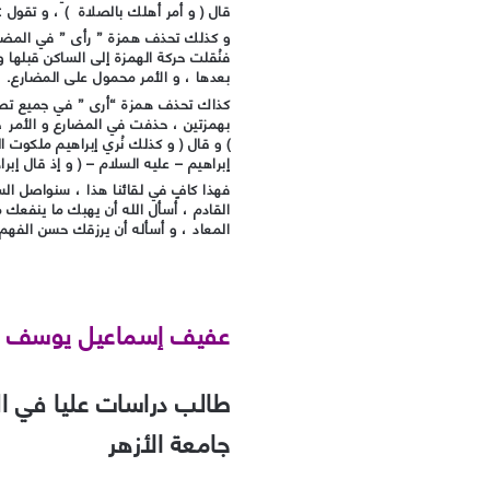
قال ( و أمر أهلك بالصلاة ) ، و تقول :
و كذلك تحذف همزة ” رأى ” في المضارع و
فنُقلت حركة الهمزة إلى الساكن قبلها و
بعدها ، و الأمر محمول على المضارع.
كذاك تحذف همزة “أرى ” في جميع تصاريف
بهمزتين ، حذفت في المضارع و الأمر ، قا
) و قال ( و كذلك نُري إبراهيم ملكوت
إبراهيم – عليه السلام – ( و إذ قال إب
فهذا كافٍ في لقائنا هذا ، سنواصل السي
القادم ، أسأل الله أن يهبك ما ينفعك 
المعاد ، و أسأله أن يرزقك حسن الفهم 
عفيف إسماعيل يوسف
طالب دراسات عليا في الل
جامعة الأزهر