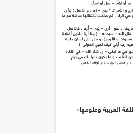
 مر أو اؤمر – سل أو اسأل.
 الأمر كـ ” يرى – رَه ، و الأصل : يَرأى ،
 هي الراء ، ثم حذفت لالتقائها ساكنة مع ما
ه ، نحو : أرى – يُري – أَرِه ، فالأصل
ل الله – سبحانه – ( ربنا أرنا اللذين أضلانا
 السموات و الأرض) و قال علي لسان خليله
راهيم رب أرني كيف تحيي الموتى ) .
ر في ما تبقى – إن شاء الله – في اللقاء
من العلم ، و ما يكون ذخرا لك في يوم
، و حسن البيان ، و توقد الذهن
غة العربية وعلومها-