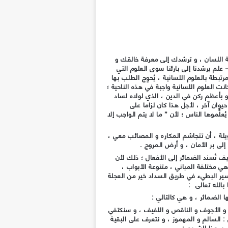
مة اللسان ، و ترشدك إلى معرفة خالقك و
علم يرشدنا إلى بارئنا سوى العلوم التي
رتبطة بالعلوم اللسانية ، يُحوِج الطلب بها
نت العلوم اللسانية واجبة في هذه الناحية ؛
 بأعظم ركن في الدين ، الذي لولاه لساد
 حيوان آخر ، لأجل هذا كان لزاما على
علِّموها الناس ؛ لأن ” ما لا يتم الواجب إلا
يلة ، أن تتجاشم المكاره و المصائب معي ،
لى بر الأمان ، و أرض المروج .
ف تُسند الضمائر إلى الأفعال ؛ ذلك لأن
ي مختلفة المباني ، متنوعة الأبواب ،
ير البطيء في طريق السداد خير من العجلة
الله تعالى :
ا الضمائر ، و هي كالتالي :
ل و الأجوف و الناقص و اللفيف ، و سنكتفي
 : السالم و المهموز ، و نتعرف على البقية
، و هذا الشروع :