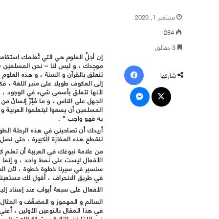
سبتمبر 1, 2020
284
3 دقائق
إن أجلَّ العلوم هي التي تُعلمك استقا
موجِدك ، و ليس لنا – نحن المسلمين – 
فيسبوك
تتعلق بالقرآن و السنة ، و هذه العلوم م
شاركها
إلى العكوف طويلا على منبر اللغة ، فكا
‫X
ماسنجر
لأنها تتعلق بأسمى شيء في الوجود ، و
الجهل على الناس ، و ما مُيِّزَ إنسانٌ من
المسلمين أن يسعوا ليتعلموا العربية و يُ
به فهو واجب ” .
أريدك أن تصاحبني في هذه الرحلة الطو
لنقطع هذه المفازة الكبيرة ، حتى نصل إ
من علامة نبوغك في العربية أن تعلم كي
الأفعال ليست على نمط واحد ، و إنما ه
سنسير في سيرنا خطوة خطوة ، لأن الس
في طريق الانحراف ، أقول لك مستعينا ب
الأفعال على سبعة أبواب عند إسناد إليه
السالم و المهموز و المضعَّف و المثا
في هذا المقال بالنوعين الأولين ، أعني
في اللقاءات التالية بمشيئة الله تعالى 