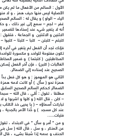
الأول : السالم من الأفعال ما لم يكن م
الأصلية ليس منها حرف همز ، و لا منها
الياء – الواو ) و يقال له : السالم ا
غفر – لجم – سمع إلى غير ذلك ، و حكم 
أنه لا يتغير شيء عند إسنادها للضمير 
الاثنين و الاثنتين و الجماعة ، فتقول : 
كتبتم – كتبتن – كتبا – كتبتا – كتبوا – 
فإنك تجد أن الفعل لم يتغير في آخره إل
تكون مفتوحة للواحد و مكسورة للواحدة 
المخاطبتين ( كتبتما ) و ضمير المخاطبِ
الغائبات ( كتبن) ، فإن آخر الفعل يُسك
الصحيح عند إسناده إلي الضمائر.
الثاني هو المهموز : و هو كل فعل بدأ بـ
همزة نحو ( سأل ) أو كانت لامه همزة كـ
الضمائر كـحكم السالم الصحيح السابق إل
مطلقا ، تقول : كُلي ، قال الله – سبحان
– كلن ، قال الله ( و كلوا و اشربوا و لا
تباركت أسماؤه – ( يا يحيى خذ الكتاب بقو
عند كل مسجد ) و خُذا الأمر بالجدية ، و
فتيات…..
و من ” أمر و سأل ” في الابتداء ، تقول 
عن المنكر ، و سل ، قال الله ( سل بني 
الحذف و عدمه إذا سُبقا بشيء ، قال الل