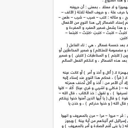
هموزا و لا معتلا ، بمعنى : أن حروفه
 حرف علة ، و حروف العلة ثلاثة ( الألف –
لصحيح ، و مثاله : كتب – ضرب – شرب – طعن –
إسناد الضمائر إلى هذا النوع من الأفعال
، و هذا يشمل ضمير المفرد و المفردة و
كتبتُ – كتبتَ – كتبتِ -كتبَتْ – كتبتما –
كتبن.
ا بعد خمسة ضمائر ، هي : تاء الفاعل (
و مضمومة للمتكلم ) و ضمير المخاطَبَين أو
ين ( كتبتم ) و المخاطبات ( كتبتن ) و ضمير
ن بعد هذه الضمائر ، و كذلكم الفعل السالم
همزة كـ ( أكل و أخذ و أمر ) أو كانت عينه
 ( قرأ ) ، فحكم هذا النوع عند إسناد إليه
ا أن الأمر من : أخذ و أكل تُحذف همزته
ه – ( فـكلي و اشربي و قري عينا) كُلا – كلوا
 تسرفوا ) ، و تقول : خذ الكتاب ، قال الله –
ة ) و قال ( يا أيها الذين آمنوا خذوا زينتكم
 قال الله ( و خذوا حذركم ) ، و خذن يا
: مُر – مروا – مرا – مرن بالمعروف و انهوا
إسرائيل كم آتيناهم من آية بينة ) ويجوز
ه ( يا بني أقم الصلاة و أمر بالمعروف ) و