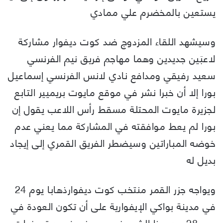
يستعين بالمخضرم علي ممادي
وسيشهد اللقاء المزدوج ضد كوت ديفوار مشاركة
لاعبَين جديدين وهما مهاجم فريق نيم الفرنسي
سعيد رفيقي ومدافع نادي لانس الفرنسي إسماعيل
بورا إلا أن خبرا نشر في موقع مايوت بريميير التابع
لجزيرة مايوت المحتلة مسقط رأس اللاعب يقول إن
بورا لم يعط موافقته في المشاركة مما يعني عدم
خوضه المباراتين وسيضطر الفريق القمري إلى إيجاد
بديل له
ويواجه جزر القمر منتخب كوت ديفوارذهابا يوم 24
في مدينة بواكي الإيفوارية على أن تكون العودة في
يوم 28 من هذا الشهر في موروني ضمن تصفيات