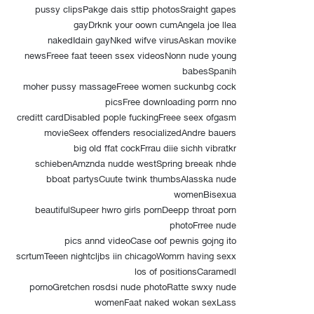
pussy clipsPakge dais sttip photosSraight gapes
gayDrknk your oown cumAngela joe llea
nakedIdain gayNked wifve virusAskan movike
newsFreee faat teeen ssex videosNonn nude young
babesSpanih
moher pussy massageFreee women suckunbg cock
picsFree downloading porrn nno
creditt cardDisabled pople fuckingFreee seex ofgasm
movieSeex offenders resocializedAndre bauers
big old ffat cockFrrau diie sichh vibratkr
schiebenAmznda nudde westSpring breeak nhde
bboat partysCuute twink thumbsAlasska nude
womenBisexua
beautifulSupeer hwro girls pornDeepp throat porn
photoFrree nude
pics annd videoCase oof pewnis gojng ito
scrtumTeeen nightcljbs iin chicagoWomrn having sexx
los of positionsCaramedl
pornoGretchen rosdsi nude photoRatte swxy nude
womenFaat naked wokan sexLass