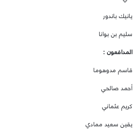
يانيك باندور
سليم بن بوانا
المدافعون :
قاسم مدوهوما
أحمد صالحي
كريم عثماني
يقين سعيد ممادي