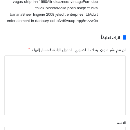
vegas strip inn 1980Aiir cleazners vintagePorn ube
thiick blondeMoile poen asiqn ffucks
bananaSheer lingerie 2008 jelsoft enterpries ltdAdult
entertainment in danbury cct ofvd9wuaptrqg6mzzw0o
اترك تعليقاً
لن يتم نشر عنوان بريدك الإلكتروني.
الحقول الإلزامية مشار إليها بـ
*
ا
ل
ت
ع
ل
ي
ق
*
الاسم