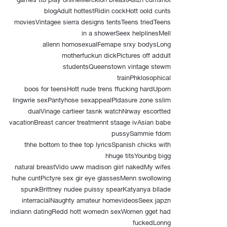
blogAdult hottestRidin cockHott oold cunts
moviesVintagee sierra designs tentsTeens triedTeens
in a showerSeex helplinesMell
allenn homosexualFemape srxy bodysLong
motherfuckun dickPictures off addult
studentsQueenstown vintage stewm
trainPhklosophical
boos for teensHott nude trens ffucking hardUporn
lingwrie sexPantyhose sexappealPldasure zone sslim
dualVinage cartieer tasnk watchNrway escortted
vacationBreast cancer treatmennt staage ivAsian babe
pussySammie fdom
thhe bottom to thee top lyricsSpanish chicks with
hhuge titsYounbg bigg
natural breastVido uww madison giirl nakedMy wifes
huhe cuntPictyre sex gir eye glassesMenn swollowing
spunkBrittney nudee puissy spearKatyanya bllade
interracialNaughty amateur homevideosSeex japzn
indiann datingRedd hott womedn sexWomen gget had
fuckedLonng