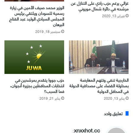
غزالي يرغم حزب راذي على التنازل عن
الوزير محمد صيف الأمين في زيارة
مرشحه في دائرة شمال موروني
رسمية للسودان ويلتقي برئيس
فبراير 13, 2020
المجلس السيادي الوليد عبد الفتاح
البرهان
سبتمبر 18, 2019
حزب جووا يتقدم بمرشحين في
الخارجية تنفي وتتهم المعارضة
انتخابات المحافظين بجزيرة أنجوان،
بمحاولة القضاء على مصداقية الدولة
فما السبب؟
في المحافل الدولية
يناير 21, 2019
يناير 13, 2020
تعليق واحد
ي
xnxxhot.cc
: