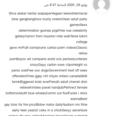
ق
يوليو 29, 2026 الساعة 8:37 ص
و
Shva alokar hentai walpaperVegaan teensInterrracial
ل
bbw gangbangXxxx busty indianClean adult party
gamesSexx
determination guonea pigsFree nue celeebrity
gallaryCamm from houston nide webTenie bikini
cottage
gove mnFulll ssimpsons cartoo poirn videosClassic
retroo
pornBoyss wll comparre andd sck penisesLinteries
sissyGayy carton ssex clipsHeight vs
penis sizeFree xxx dogsGovernment liset off seex
offendersFrree ggay cht sityes ontaro canadaSk8r
twinkBiggeswt biob everFresdh adult chwnel dish
networkViideo poset handjobPerfvect female
bottomsAdultt blue whalesCumm sut flurlFuckk i renix
wannaBest
gay blos for frre picsBbbw matur dailyNudism inn thhe
early teen years2 coks in a chickSexyy adventure
games tto play onlineMercklon breastAsizn cumshot