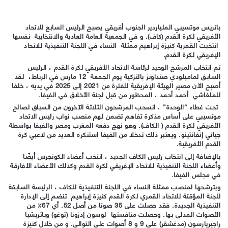
باتريس موتسيبي الملياردير الجنوب أفريقي يصبح الرئيس السابع للاتحاد
الأفريقي لكرة القدم (كاف). و في الجمعية العامة العادية والانتخابية نفسها
انتخبت القمرية كنيزة إبراهيم ممثلة النساء في اللجنة التنفيذية للاتحاد
الإفريقي لكرة القدم.
تم انتخاب المرشح الوحيد لرئاسة الاتحاد الأفريقي لكرة القدم ، الرئيس
السابق لماميلودي صنداونز بالتزكية يوم الجمعة 12 مارس في الرباط، لقد
أصبح الآن مصير الهيئة الإفريقية للفترة من 2021 إلى 2025 في يديه ، خلفا
للملغاشي أحمد أحمد ، المحظور من قبل لجنة الأخلاق في الفيفا.
تحت غطاء “الوحدة” ، انسحب المرشحون الثلاثة الآخرون من السباق لصالح
موتسيبي على أساس مذكرة تفاهم تضمن لهم منصب نواب رئيس الاتحاد
الأفريقي لكرة القدم ( الكاف). وهو نهج دفعه المغرب ومصر والفيفا بواسطة
جياني إنفانتينو. ويعتبر ذلك تدخلا من الفيفا استنكره العديد من لاعبي كرة
القدم الأفريقية.
بالإضافة إلى انتخاب رئيس الكاف الجديد ، انتخب أعضاء الكونجرس أيضًا
وأعضاء اللجنة التنفيذية للاتحاد الإفريقي لكرة القدم وكذلك الأعضاء الأفارقة
في مجلس الفيفا.
وبترشحها لمنصب ممثلة النساء في اللجنة التنفيذية للكاف ، الرئيسة السابقة
للجنة المؤقتة للاتحاد القمري لكرة القدم كنيزة إبراهيم تنضم إلى الإدارة
التنفيذية الجديدة. فقد حصلت على 35 صوتا من أصل 52. أي 67٪ من
الأصوات المدلى بها. وحصلت منافستها لوسون إدزونا (توغو) وباتريشيا
راجيريارسون (مدغشقر) على 9 و 8 أصوات على التوالي. و من خلال كنيزة