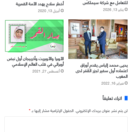
للتعامل مع شركة سيملكس
أخطر سلاح يهدد الأمة القمرية
يناير 13, 2026
أبريل 13, 2020
ﺍﻷﻭﺑﺮﺍ ﻭﺍﻷﻭﺑﺮﻳﺖ وأذربيجان أول نبض
أوبرالي في قلب العالم الإسلامي
يحيى محمد إلياس يقدم أوراق
اعتماده أول سفير لجزر القَمَر لدى
أغسطس 27, 2021
المغرب
فبراير 16, 2022
اترك تعليقاً
لن يتم نشر عنوان بريدك الإلكتروني.
الحقول الإلزامية مشار إليها بـ
*
ا
ل