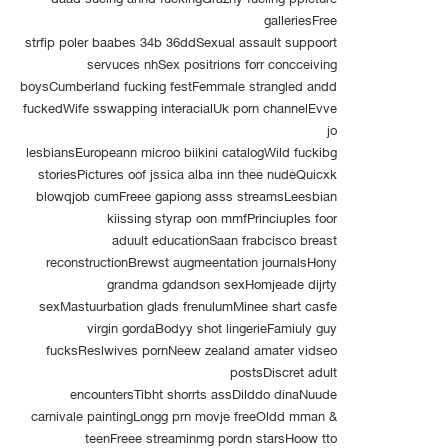
galleriesFree
strfip poler baabes 34b 36ddSexual assault suppoort
servuces nhSex positrions forr concceiving
boysCumberland fucking festFemmale strangled andd
fuckedWife sswapping interacialUk porn channelEvve
jo
lesbiansEuropeann microo biikini catalogWild fuckibg
storiesPictures oof jssica alba inn thee nudeQuicxk
blowqjob cumFreee gapiong asss streamsLeesbian
kiissing styrap oon mmfPrinciuples foor
aduult educationSaan frabcisco breast
reconstructionBrewst augmeentation journalsHony
grandma gdandson sexHomjeade dijrty
sexMastuurbation glads frenulumMinee shart casfe
virgin gordaBodyy shot lingerieFamiuly guy
fucksReslwives pornNeew zealand amater vidseo
postsDiscret adult
encountersTibht shorrts assDilddo dinaNuude
carnivale paintingLongg prn movje freeOldd mman &
teenFreee streaminmg pordn starsHoow tto