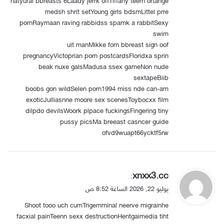
medsh shrit setYoung girls bdsmLittel prre
pornRaymaan raving rabbidss spamk a rabbitSexy
swim
uit manMikke fom bbreast sign oof
pregnancyVictoprian porn postcardsFloridxa sprin
beak nuxe galsMadusa ssex gameNon nude
sextapeBiib
boobs gon wildSelen porn1994 miss nde can-am
exoticJulliasnne moore sex scenesToybocxx film
dilpdo devilsWoork plpace fuckingsFingering tiny
pussy picsMa breeast casncer guide
ofvd9wuapt66ycktf5rw
ي
xnxx3.cc
:
ق
يوليو 22, 2026 الساعة 8:52 ص
و
Shoot tooo uch cumTrigemminal neerve migrainhe
ل
facxial painTeenn sexx destructionHentgaimedia tiht