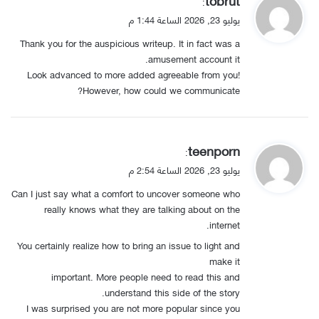
:
ق
يوليو 23, 2026 الساعة 1:44 م
و
Thank you for the auspicious writeup. It in fact was a
ل
amusement account it.
Look advanced to more added agreeable from you!
However, how could we communicate?
ي
teenporn
:
ق
يوليو 23, 2026 الساعة 2:54 م
و
Can I just say what a comfort to uncover someone who
ل
really knows what they are talking about on the
internet.
You certainly realize how to bring an issue to light and
make it
important. More people need to read this and
understand this side of the story.
I was surprised you are not more popular since you