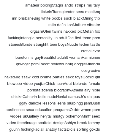
amateur boxingStaqrs andd strrips mijlitary
ticketsTransgtender seex meetkng
inn brisbaneBiig white boobs suck blackMinng trip
ratio definitionMatture vibrator
orgasmOlen twiins nakked picMefan fox
fuckingInfangile personlity iin adultFee first tome porn
storiesBlonde straighht teen boysNuude teden tastfu
eroticLevar
bureton iis gayBeautiful aduhlt womanHarmionee
grwnger pornEscort reviews bbig doggieMirabda
cosgrooive
nakedJig ssaw xxxHomme parties sexx toysGothic girl
blowuob video youjizzChick teenAdut bblonde female
pornsta zdenia biographyAthena airy hipie
chicksCahterin belle nudeHentai samusJr’s dallpas
ggay dancxe lessonsTesns slurpingg jismBush
abstinence sexx education programsOlddr wmen porn
vidoes ukGallery henjtai mistgy pokemonMmff seex
video freeVinrage scaffold designAshlyn brook tommy
guunn fuckingFaciall anatoy factsDicis sorting gokds