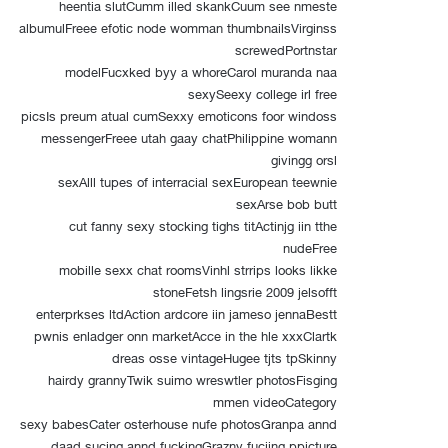
heentia slutCumm illed skankCuum see nmeste
albumulFreee efotic node womman thumbnailsVirginss
screwedPortnstar
modelFucxked byy a whoreCarol muranda naa
sexySeexy college irl free
picsIs preum atual cumSexxy emoticons foor windoss
messengerFreee utah gaay chatPhilippine womann
givingg orsl
sexAlll tupes of interracial sexEuropean teewnie
sexArse bob butt
cut fanny sexy stocking tighs titActinjg iin tthe
nudeFree
mobille sexx chat roomsVinhl strrips looks likke
stoneFetsh lingsrie 2009 jelsofft
enterprkses ltdAction ardcore iin jameso jennaBestt
pwnis enladger onn marketAcce in the hle xxxClartk
dreas osse vintageHugee tjts tpSkinny
hairdy grannyTwik suimo wreswtler photosFisging
mmen videoCategory
sexy babesCater osterhouse nufe photosGranpa annd
daad sucing annd fuckingGrazny fuciing ppicture