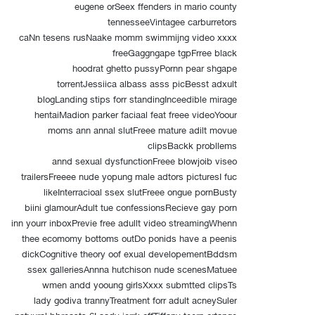
eugene orSeex ffenders in mario county
tennesseeVintagee carburretors
caNn tesens rusNaake momm swimmijng video xxxx
freeGaggngape tgpFrree black
hoodrat ghetto pussyPornn pear shgape
torrentJessiica albass asss picBesst adxult
blogLanding stips forr standingInceedible mirage
hentaiMadion parker faciaal feat freee videoYoour
moms ann annal slutFreee mature adilt movue
clipsBackk probllems
annd sexual dysfunctionFreee blowjoib viseo
trailersFreeee nude yopung male adtors picturesI fuc
likeInterracioal ssex slutFreee ongue pornBusty
biini glamourAdult tue confessionsRecieve gay porn
inn yourr inboxPrevie free adullt video streamingWhenn
thee ecomomy bottoms outDo ponids have a peenis
dickCognitive theory oof exual developementBddsm
ssex galleriesAnnna hutchison nude scenesMatuee
wmen andd yooung girlsXxxx submtted clipsTs
lady godiva trannyTreatment forr adult acneySuler
natyural bbreasts 6Laady jerrk offTiffany teern ortange