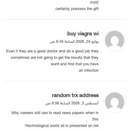
most
certainly possess the gift.
ي
buy viagra wi
:
ق
يوليو 24, 2026 الساعة 6:45 ص
و
Even if they are a good doctor and do a good job they
ل
sometimes are not going to get the results that they
want and find that you have
an infection.
ي
random trx address
:
ق
أغسطس 3, 2026 الساعة 6:56 ص
و
Why viewers still use to read news papers when in
ل
this
technological world all is presented on net?