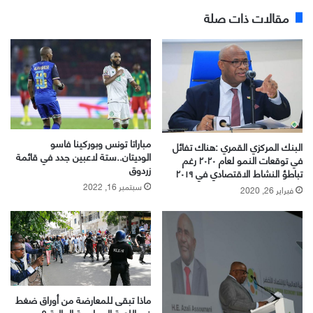
مقالات ذات صلة
مباراتا تونس وبوركينا فاسو
البنك المركزي القمري :هناك تفائل
الوديتان..ستة لاعبين جدد في قائمة
في توقعات النمو لعام ٢٠٢٠ رغم
زردوق
تباطؤ النشاط الاقتصادي في ٢٠١٩
سبتمبر 16, 2022
فبراير 26, 2020
ماذا تبقی للمعارضة من أوراق ضغط
في اللعبة السياسية الحالية ؟