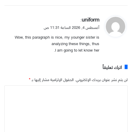
ي
uniform
:
ق
أغسطس 4, 2026 الساعة 11:31 ص
و
Wow, this paragraph is nice, my younger sister is
ل
analyzing these things, thus
I am going to let know her.
اترك تعليقاً
لن يتم نشر عنوان بريدك الإلكتروني.
الحقول الإلزامية مشار إليها بـ
*
ا
ل
ت
ع
ل