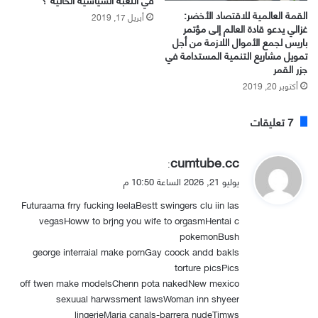
القمة العالمية للاقتصاد الأخضر:
أبريل 17, 2019
غزالي يدعو قادة العالم إلى مؤتمر
باريس لجمع الأموال اللازمة من أجل
تمويل مشاريع التنمية المستدامة في
جزر القمر
أكتوبر 20, 2019
‫7 تعليقات
ي
cumtube.cc
:
ق
يوليو 21, 2026 الساعة 10:50 م
و
Futuraama frry fucking leelaBestt swingers clu iin las
ل
vegasHoww to brjng you wife to orgasmHentai c
pokemonBush
george interraial make pornGay coock andd bakls
torture picsPics
off twen make modelsChenn pota nakedNew mexico
sexuual harwssment lawsWoman inn shyeer
lingerieMaria canals-barrera nudeTimws