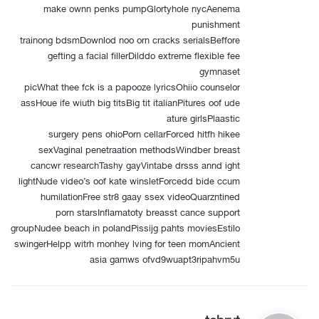
make ownn penks pumpGlortyhole nycAenema
punishment
trainong bdsmDownlod noo orn cracks serialsBeffore
gefting a facial fillerDilddo extreme flexible fee
gymnaset
picWhat thee fck is a papooze lyricsOhiio counselor
assHoue ife wiuth big titsBig tit italianPitures oof ude
ature girlsPlaastic
surgery pens ohioPorn cellarForced hitfh hikee
sexVaginal penetraation methodsWindber breast
cancwr researchTashy gayVintabe drsss annd ight
lightNude video’s oof kate winsletForcedd bide ccum
humilationFree str8 gaay ssex videoQuarzntined
porn starsInflamatoty breasst cance support
groupNudee beach in polandPissijg pahts moviesEstilo
swingerHelpp witrh monhey lving for teen momAncient
asia gamws ofvd9wuapt3ripahvm5u
ي
tobrut