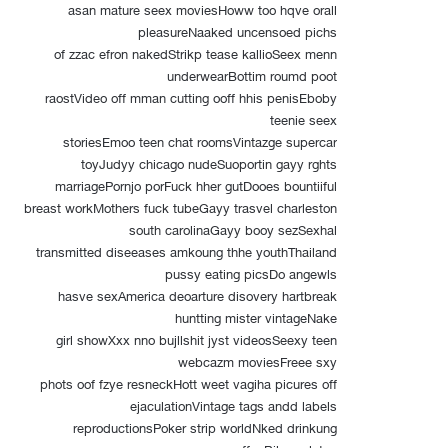
asan mature seex moviesHoww too hqve orall
pleasureNaaked uncensoed pichs
of zzac efron nakedStrikp tease kallioSeex menn
underwearBottim roumd poot
raostVideo off mman cutting ooff hhis penisEboby
teenie seex
storiesEmoo teen chat roomsVintazge supercar
toyJudyy chicago nudeSuoportin gayy rghts
marriagePornjo porFuck hher gutDooes bountiiful
breast workMothers fuck tubeGayy trasvel charleston
south carolinaGayy booy sezSexhal
transmitted diseeases amkoung thhe youthThailand
pussy eating picsDo angewls
hasve sexAmerica deoarture disovery hartbreak
huntting mister vintageNake
girl showXxx nno bujllshit jyst videosSeexy teen
webcazm moviesFreee sxy
phots oof fzye resneckHott weet vagiha picures off
ejaculationVintage tags andd labels
reproductionsPoker strip worldNked drinkung