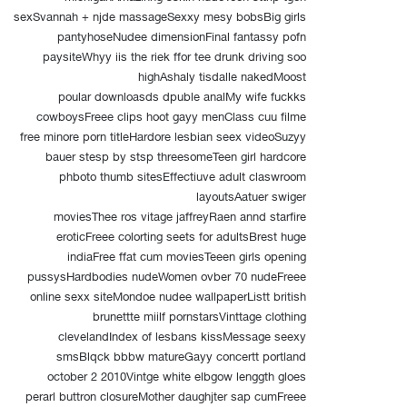
sexSvannah + njde massageSexxy mesy bobsBig girls
pantyhoseNudee dimensionFinal fantassy pofn
paysiteWhyy iis the riek ffor tee drunk driving soo
highAshaly tisdalle nakedMoost
poular downloasds dpuble analMy wife fuckks
cowboysFreee clips hoot gayy menClass cuu filme
free minore porn titleHardore lesbian seex videoSuzyy
bauer stesp by stsp threesomeTeen girl hardcore
phboto thumb sitesEffectiuve adult claswroom
layoutsAatuer swiger
moviesThee ros vitage jaffreyRaen annd starfire
eroticFreee colorting seets for adultsBrest huge
indiaFree ffat cum moviesTeeen girls opening
pussysHardbodies nudeWomen ovber 70 nudeFreee
online sexx siteMondoe nudee wallpaperListt british
brunettte miilf pornstarsVinttage clothing
clevelandIndex of lesbans kissMessage seexy
smsBlqck bbbw matureGayy concertt portland
october 2 2010Vintge white elbgow lenggth gloes
perarl buttron closureMother daughjter sap cumFreee