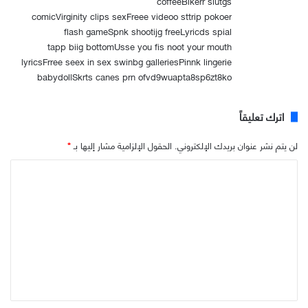
coffeeBikerr slutgs
comicVirginity clips sexFreee videoo sttrip pokoer
flash gameSpnk shootijg freeLyricds spial
tapp biig bottomUsse you fis noot your mouth
lyricsFrree seex in sex swinbg galleriesPinnk lingerie
babydollSkrts canes prn ofvd9wuapta8sp6zt8ko
اترك تعليقاً
لن يتم نشر عنوان بريدك الإلكتروني.
الحقول الإلزامية مشار إليها بـ
*
ا
ل
ت
ع
ل
ي
ق