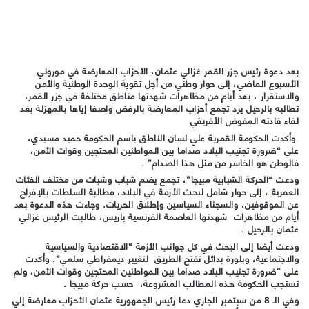
بعد دعوة رئيس جزر القمر غزالي عثمان، الأحزاب المعارضة في موروني
الأسبوع الماضي، إلى حوار وطني من أجل تقوية الوحدة الوطنية والأمن
والاستقرار ، بعد أيام من مظاهرات شهدتها مناطق مختلفة في جزر القمر،
تطالبه بالرحيل يرد تجمع أحزاب المعارضة بالرفض واصفا إياها بالمهزلة بعد
لقاء قادته المفوض الأفريقي
وأكدت الحكومة القمرية علي لسان الناطق باسم الحكومة حميد مسيدي،
على “ضرورة تجنيب البلاد صداما بين المواطنين المحتجين وقوات الأمن،
فالوطن هو الخاسر من مثل هذا الصدام” .
ودعت “الحركة الشبابية مبيجا”، تجمع يضم شباب وشبات من مختلف الفئات
العمرية ، إلى حوار شامل لبحث الأزمة في البلاد، مطالبة السلطات بالإفراج
عن الموقوفين، والسجناء السياسين وإطلاق الحريات. وجاءت هذه الدعوة بعد
أيام من مظاهرات شهدتها العاصمة الفرنسية باريس، طالبت الرئيس غزالي
عثمان بالرحيل .
ودعت أيضا إلى البحث في كل جوانب الأزمة “الاقتصادية والسياسية
والاجتماعية، وبلورة بدائل تفتح الطريق لتغيير ديمقراطي سلمي”. وأكدت
على “ضرورة تجنيب البلاد صداما بين المواطنين المحتجين وقوات الأمن، ولم
تستجب الحكومة هذه المطالب المشروعة، حسب حركة مبيجا .
وفي الـ 8 من سبتمبر الجاري دعا رئيس الجمهورية عثمان الأحزاب معارضة إلي