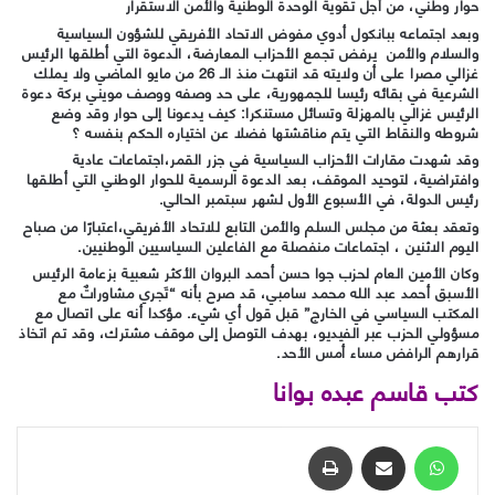
حوار وطني، من أجل تقوية الوحدة الوطنية والأمن الاستقرار
وبعد اجتماعه ببانكول أدوي مفوض الاتحاد الأفريقي للشؤون السياسية
والسلام والأمن يرفض تجمع الأحزاب المعارضة، الدعوة التي أطلقها الرئيس
غزالي مصرا على أن ولايته قد انتهت منذ الـ 26 من مايو الماضي ولا يملك
الشرعية في بقائه رئيسا للجمهورية، على حد وصفه ووصف مويني بركة دعوة
الرئيس غزالي بالمهزلة وتسائل مستنكرا: كيف يدعونا إلى حوار وقد وضع
شروطه والنقاط التي يتم مناقشتها فضلا عن اختياره الحكم بنفسه ؟
وقد شهدت مقارات الأحزاب السياسية في جزر القمر،اجتماعات عادية
وافتراضية، لتوحيد الموقف، بعد الدعوة الرسمية للحوار الوطني التي أطلقها
رئيس الدولة، في الأسبوع الأول لشهر سبتمبر الحالي.
وتعقد بعثة من مجلس السلم والأمن التابع للاتحاد الأفريقي،اعتبارًا من صباح
اليوم الاثنين ، اجتماعات منفصلة مع الفاعلين السياسيين الوطنيين.
وكان الأمين العام لحزب جوا حسن أحمد البروان الأكثر شعبية بزعامة الرئيس
الأسبق أحمد عبد الله محمد سامبي، قد صرح بأنه “تَجري مشاوراتٌ مع
المكتب السياسي في الخارج” قبل قول أي شيء. مؤكدا أنه على اتصال مع
مسؤولي الحزب عبر الفيديو، بهدف التوصل إلى موقف مشترك، وقد تم اتخاذ
قرارهم الرافض مساء أمس الأحد.
كتب قاسم عبده بوانا
واتساب
مشاركة عبر البريد
طباعة