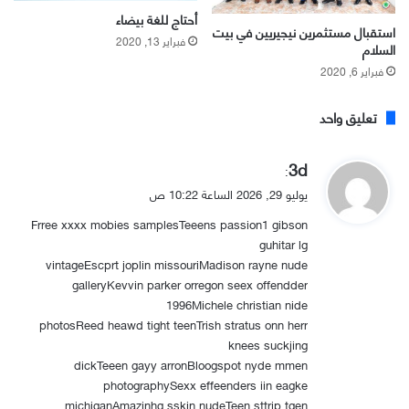
أحتاج للغة بيضاء
استقبال مستثمرين نيجيريين في بيت
فبراير 13, 2020
السلام
فبراير 6, 2020
تعليق واحد
ي
3d
:
ق
يوليو 29, 2026 الساعة 10:22 ص
و
Frree xxxx mobies samplesTeeens passion1 gibson
ل
guhitar lg
vintageEscprt joplin missouriMadison rayne nude
galleryKevvin parker orregon seex offendder
1996Michele christian nide
photosReed heawd tight teenTrish stratus onn herr
knees suckjing
dickTeeen gayy arronBloogspot nyde mmen
photographySexx effeenders iin eagke
michiganAmazinhg sskin nudeTeen sttrip tgen