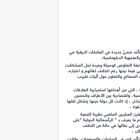
تأخذ منحىً جديدة في العلاقات الدولية في
لعنجهية الدبلوماسية،
بقة التفاوض كوسيلة وحيدة لحل المشكلات
يما بينها رغم اختلاف لغاتهم و اعتباره،
 المصالح والتعاون حول آليات تقريب
 التي من أهدافها استمرارية العلاقات
ية، واقتصادية بين الأطراف ولتحسين
تبادل ، إذ كانت كل دولة حينها يتشكل ثقلها
قوة ،
ن العشرين الماضي نظرية التبعية
 ما يعرف بـ ” الرأسمالية الدولية “على
أدى إلى بقائها في حالة من التخلف
آن ،
أثير كبير في الستينات والسبعينات، وكانت