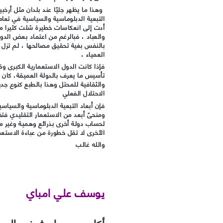
وهذا ما يظهر جليًا عند بلدان مثل أرخب
التبعية الدبلوماسية والسياسية في تعامل
أدت إلى انعكاسات خطيرة شلت كثيرا م
والعباد ، فبالرغم من اعتماد بعض الدول
بالنفس بغية تحقيق مصالحها ، لم تزل 
العمياء ،
فإذا كانت الدول الاستعمارية الكبرى و
تأسيس ما يعرف بالدولة العميقة، كان 
والثقافية للمحتل وهذا بالطبع كنوع جد
الاحتلال الفعلي
فإن أبعاد التبعية الدبلوماسية والسياس
ومنحىً أبعد من الاستعمار التقليدي فت
لحساب دولة أخرى بذرائع وهمية وغير م
الأخرى لا تقل خطورة من عباءة الاستعم
والله غالب
يوسف علي امباي
أكاديمي وباحث في المعه