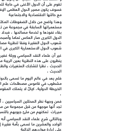
تقوم على أن الدول الأغنى في حاجة للد
فسوف يكون مصير الدول العظمى الإفل
مع حالتها الاقتصادية والاجتماعية
وهذا واضح من خلال الضغوطات المكثفة 
مستعمراتها السابقة في مجموعة من تكت
بقاء نفوذها و لخدمة مصالحها ، فبدلا م
الدول الكبرى صار العكس تماما وأصبحت
شعوب الدول الفقيرة وفقا لنظرية مصائب
شعوب الدول الاستعمارية الكبرى في الر
غير أن علماء النقد السياسي وجِلة غفي
ينظرون على هذه النظرية بعين الريبة م
الحديث ، نظرا لتشابك المتغيرات والظر
الحديث ،
فلم يعد في عالم اليوم ما تسمى بالدو
مشطوب في قاموس مصطلحات علم الاجت
الخريطة الدولية، كيانٌ لا يتملك المقوم
،
فمن وجهة نظر المحللين السياسيين ، أ
تجد أنها موجهة من قبل مجموعة من م
مبررات تمكنهم من ملئ جيوبهم بالت
وبالتالي شرع علماء النقد السياسي أنه
الواحد والعشرين ما تسمى بأمة فقيرة 
على إدارة مواردهم الذاتية