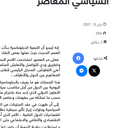
يناير 9, 2021
294
2 دقائق
إنه ليبدو أن التبعية الدبلوماسية بدأت 
العصر الحديث حيث نعتها بعض النقاد با
فيسبوك
شاركها
فعلى مر العصور استخدمت الأمم السا
وكطريق ودي للتواصل والتعايش السلمي ف
‫X
ماسنجر
أعني التفاوضَ، المدخل الرئيسي لتقارب
المفاهيم بين الدول والأطياف ،
هذا المسلك هو ما يعرف بالدبلوماسية ،
اليومية بين الدول من أجل مكاسب سياس
التعاون الدولي الذي لابد منه باحترام م
حسب ما تمتلكه من مقومات وعناصر ال
إلى أن ظهرت في عقد الستينات من القر
السياسية وحاولت إبراز تأثير سيطرة نظام
اقتصاديات الدول النامية ، الأمر الذي 
الاقتصادي والثقافي والاجتماعي حتى ال
و استطاعت نظرية التبعية أن يكون لها ت