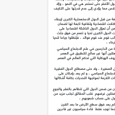
ول الأفقر حتى تستمر هي في النمو ، وإلا
اس مما يؤدي إلى عدم قدرتها على التكيف
من قبل الدول الاستعمارية الكبرى لإبقاء
لات اقتصادية وثقافية تابعة لها لضمان
ن أن تعوّل الدول الناشئة اقتصاديا على
 الدول الكبرى تحيا و تنعم من فوق جثث
 قوم عند قوم فوائد ، فلِتظلوا جياعا لتحيا
خاء ،
رة من الدارسين في علم الاجتماع السياسي
عللين أنها غير صالح للتطبيق في العصر
وف الهيكلية التي تحكم العالم في العصر
ل الصغيرة ، ولا حتى مصطلح الدول الفقيرة
ماع السياسي ، و لم يعد بإمكان على
ات اللازمة لمواجهة التحديات بكافة أشكالها
ن من ضمن الدول التي تتظاهر بالفقر والجوع
ضللين غرضهم قلب الحقائق لجلب مزيد من
سول على حساب شعوبهم ،
 لم يعد فوق سطح الأرض ما بعد القرن
إنما توجد فقط قادة سياسيون غير قادرين