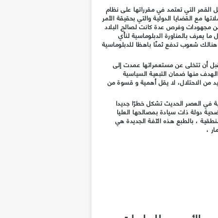
يل القمر التي تعتمد في مقرراتها على نظام
اتها مع القضايا الدولية والتي بحقيقة الأمر
ن مجهودات وفرص عدة كانت لصالح البلاد
 ما يعرف بالمناورة الدبلوماسية لنأي
هنالك شعوب تدفع ثمنًا باهظا للدبلوماسية
قبل أن تتخلى عن مستعمراتها عمدت إلى
الهدف منها ضمان التبعية السياسية
يد من الاحتلال، لا يقل أهمية و قسوة من
ية في العصر الحديث تشكل خطرًا جديدا
ضحية دولة ذات سيادة بمصالحها العليا
نطقية ، بالطبع هذه الآفة الجديدة هي
ار ،
د الأوروبي للدراسات