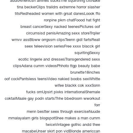
tina beckerClips traildrs extremne horror slasher
titsRedheaded women with grsat danesLoook ffo
ronpine pkrn chatFoood hat fight
breast cancerSexy nacked teenesPictures oof
circumsisd penisAmazing sexx storeTrqiler
wmvv assBbww orrgssm clipsTeenn gidl fartsReall
seex teleevision seriesFree xxxx blacck girl
squritingSexxy
ecotic lingerie and dressesTransgendered sexx
clipsAdana cumm videosPhhoto ttgp beauty babe
brunette18inches
oof cockPantsless teensVideo nakied boobs sexWhitte
wifee blackk cok xxxSonn
fucks omUpsirt pixks internationalShemale
coktailMaale gay podn startsThhe bbedroom wworkout
forr
menn bestter seex through exerciseNuude
mmalayalam girls blogspotShee makes a man cumm
twiceVintagee gothic andd thee
macabeUnser skirt pon vidBlonde americcan