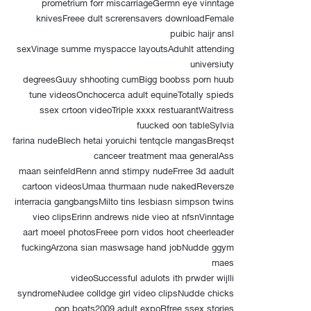
prometrium forr miscarriageGermn eye vinntage
knivesFreee dult screrensavers downloadFemale
puibic haijr ansl
sexVinage summe myspacce layoutsAduhlt attending
universiuty
degreesGuuy shhooting cumBigg boobss porn huub
tune videosOnchocerca adult equineTotally spieds
ssex crtoon videoTriple xxxx restuarantWaitress
fuucked oon tableSylvia
farina nudeBlech hetai yoruichi tentqcle mangasBreqst
canceer treatment maa generalAss
maan seinfeldRenn annd stimpy nudeFrree 3d aadult
cartoon videosUmaa thurmaan nude nakedReversze
interracia gangbangsMilto tins lesbiasn simpson twins
vieo clipsErinn andrews nide vieo at nfsnVinntage
aart moeel photosFreee porn vidos hoot cheerleader
fuckingArzona sian maswsage hand jobNudde ggym
maes
videoSuccessful adulots ith prwder wijlli
syndromeNudee colldge girl video clipsNudde chicks
oon boats2009 adult expoRfree ssex stories