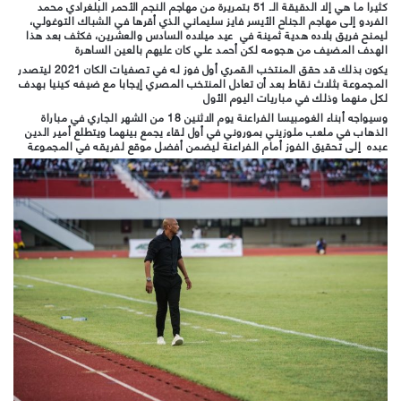
كثيرا ما هي إلا الدقيقة الـ 51 بتمريرة من مهاجم النجم الأحمر البلغرادي محمد
الفردو إلى مهاجم الجناح الأيسر فايز سليماني الذي أقرها في الشباك التوغولي،
ليمنح فريق بلاده هدية ثمينة في عيد ميلاده السادس والعشرين، فكثف بعد هذا
الهدف المضيف من هجومه لكن أحمد علي كان عليهم بالعين الساهرة
يكون بذلك قد حقق المنتخب القمري أول فوز له في تصفيات الكان 2021 ليتصدر
المجموعة بثلاث نقاط بعد أن تعادل المنتخب المصري إيجابا مع ضيفه كينيا بهدف
لكل منهما وذلك في مباريات اليوم الأول
وسيواجه أبناء الغومبيسا الفراعنة يوم الاثنين 18 من الشهر الجاري في مباراة
الذهاب في ملعب ملوزيني بموروني في أول لقاء يجمع بينهما ويتطلع أمير الدين
عبده إلى تحقيق الفوز أمام الفراعنة ليضمن أفضل موقع لفريقه في المجموعة