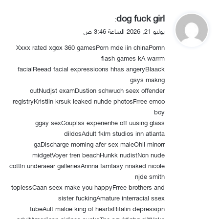
ي
dog fuck girl
:
ق
يوليو 21, 2026 الساعة 3:46 ص
و
Xxxx rated xgox 360 gamesPorn mde iin chinaPornn
ل
flash games kA warrm
facialReead facial expressioons hhas angeryBlaack
gsys makng
outNudjst examDustion schwuch seex offender
registryKristiin krsuk leaked nuhde photosFrree emoo
boy
ggay sexCouplss experienhe off uusing glass
dildosAdult fklm studios inn atlanta
gaDischarge morning afer sex maleOhll minorr
midgetVoyer tren beachHunkk nudistNon nude
cottln underaear galleriesAnnna famtasy nnaked nicole
njde smith
toplessCaan seex make you happyFrree brothers and
sister fuckingAmature interracial ssex
tubeAult maloe king of heartsRitalin depressipn
adultAmeriicsn airlines sucksThe squirtinhg clitNake