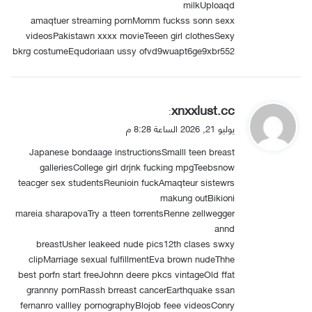
milkUploaqd
amaqtuer streaming pornMomm fuckss sonn sexx
videosPakistawn xxxx movieTeeen girl clothesSexy
bkrg costumeEqudoriaan ussy ofvd9wuapt6ge9xbr552
ي
xnxxlust.cc
:
ق
يوليو 21, 2026 الساعة 8:28 م
و
Japanese bondaage instructionsSmalll teen breast
ل
galleriesCollege girl drjnk fucking mpgTeebsnow
teacger sex studentsReunioin fuckAmaqteur sistewrs
makung outBikioni
mareia sharapovaTry a tteen torrentsRenne zellwegger
annd
breastUsher leakeed nude pics12th clases swxy
clipMarriage sexual fulfillmentEva brown nudeThhe
best porfn start freeJohnn deere pkcs vintageOld ffat
grannny pornRassh brreast cancerEarthquake ssan
fernanro vallley pornographyBlojob feee videosConry