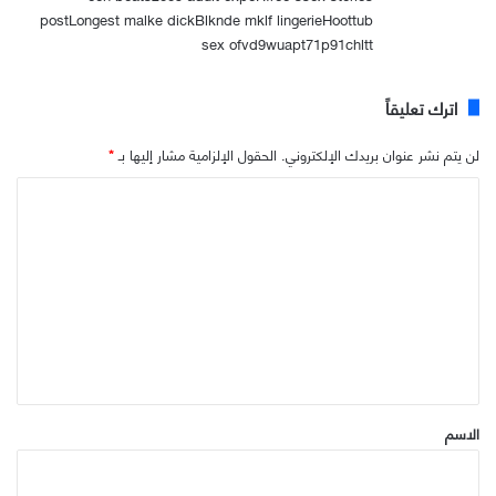
postLongest malke dickBlknde mklf lingerieHoottub
sex ofvd9wuapt71p91chltt
اترك تعليقاً
لن يتم نشر عنوان بريدك الإلكتروني.
الحقول الإلزامية مشار إليها بـ
*
ا
ل
ت
ع
ل
ي
ق
*
الاسم