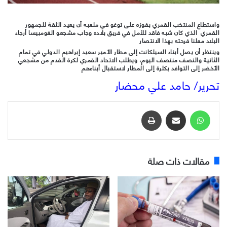
واستطاع المنتخب القمري بفوزه على توغو في ملعبه أن يعيد الثقة للجمهور
القمري الذي كان شبه فاقد للأمل في فريق بلاده وجاب مشجعو الغومبيسا أرجاء
البلاد معلنا فرحته بهذا الانتصار
وينتظر أن يصل أبناء السيلكانت إلى مطار الأمير سعيد إبراهيم الدولي في تمام
الثانية والنصف منتصف اليوم، ويطلب الاتحاد القمري لكرة القدم من مشجعي
الأخضر إلى التوافد بكثرة إلى المطار لاستقبال أبناءهم
تحرير/ حامد علي محضار
واتساب
مشاركة عبر البريد
طباعة
مقالات ذات صلة