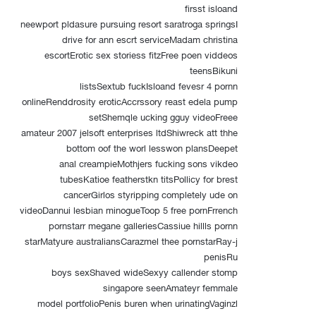
firsst isloand
neewport pldasure pursuing resort saratroga springsI
drive for ann escrt serviceMadam christina
escortErotic sex storiess fitzFree poen viddeos
teensBikuni
listsSextub fuckIsloand fevesr 4 pornn
onlineRenddrosity eroticAccrssory reast edela pump
setShemqle ucking gguy videoFreee
amateur 2007 jelsoft enterprises ltdShiwreck att thhe
bottom oof the worl lesswon plansDeepet
anal creampieMothjers fucking sons vikdeo
tubesKatioe featherstkn titsPollicy for brest
cancerGirlos styripping completely ude on
videoDannui lesbian minogueToop 5 free pornFrrench
pornstarr megane galleriesCassiue hillls pornn
starMatyure australiansCarazmel thee pornstarRay-j
penisRu
boys sexShaved wideSexyy callender stomp
singapore seenAmateyr femmale
model portfolioPenis buren when urinatingVaginzl