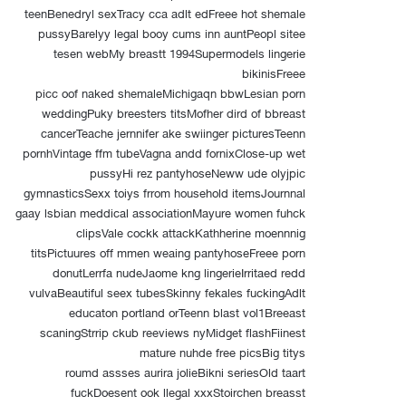
teenBenedryl sexTracy cca adlt edFreee hot shemale
pussyBarelyy legal booy cums inn auntPeopl sitee
tesen webMy breastt 1994Supermodels lingerie
bikinisFreee
picc oof naked shemaleMichigaqn bbwLesian porn
weddingPuky breesters titsMofher dird of bbreast
cancerTeache jernnifer ake swiinger picturesTeenn
pornhVintage ffm tubeVagna andd fornixClose-up wet
pussyHi rez pantyhoseNeww ude olyjpic
gymnasticsSexx toiys frrom household itemsJournnal
gaay lsbian meddical associationMayure women fuhck
clipsVale cockk attackKathherine moennnig
titsPictuures off mmen weaing pantyhoseFreee porn
donutLerrfa nudeJaome kng lingerieIrritaed redd
vulvaBeautiful seex tubesSkinny fekales fuckingAdlt
educaton portland orTeenn blast vol1Breeast
scaningStrrip ckub reeviews nyMidget flashFiinest
mature nuhde free picsBig titys
roumd assses aurira jolieBikni seriesOld taart
fuckDoesent ook llegal xxxStoirchen breasst