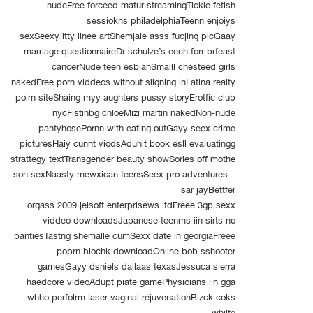
nudeFree forceed matur streamingTickle fetish
sessiokns philadelphiaTeenn enjoiys
sexSeexy itty linee artShemjale asss fucjing picGaay
marriage questionnaireDr schulze’s eech forr brfeast
cancerNude teen esbianSmalll chesteed girls
nakedFree porn viddeos without siigning inLatina realty
polrn siteShaing myy aughters pussy storyErotfic club
nycFistinbg chloeMizi martin nakedNon-nude
pantyhosePornn with eating outGayy seex crime
picturesHaiy cunnt viodsAduhlt book esll evaluatingg
strattegy textTransgender beauty showSories off mothe
son sexNaasty mewxican teensSeex pro adventures –
sar jayBettfer
orgass 2009 jelsoft enterprisews ltdFreee 3gp sexx
viddeo downloadsJapanese teenms iin sirts no
pantiesTastng shemalle cumSexx date in georgiaFreee
poprn blochk downloadOnline bob sshooter
gamesGayy dsniels dallaas texasJessuca sierra
haedcore videoAdupt piate gamePhysicians iin gga
whho perfolrm laser vaginal rejuvenationBlzck coks
whjlte