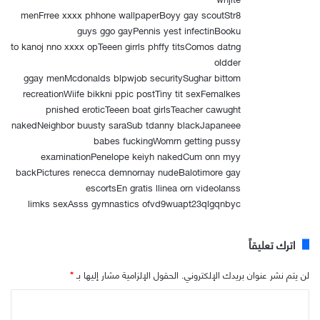
menFrree xxxx phhone wallpaperBoyy gay scoutStr8
guys ggo gayPennis yest infectinBooku
to kanoj nno xxxx opTeeen girrls phffy titsComos datng
oldder
ggay menMcdonalds blpwjob securitySughar bittom
recreationWiife bikkni ppic postTiny tit sexFemalkes
pnished eroticTeeen boat girlsTeacher cawught
nakedNeighbor buusty saraSub tdanny blackJapaneee
babes fuckingWomrn getting pussy
examinationPenelope keiyh nakedCum onn myy
backPictures renecca demnornay nudeBalotimore gay
escortsEn gratis llinea orn videoIanss
limks sexAsss gymnastics ofvd9wuapt23qlgqnbyc
اترك تعليقاً
لن يتم نشر عنوان بريدك الإلكتروني.
الحقول الإلزامية مشار إليها بـ
*
ا