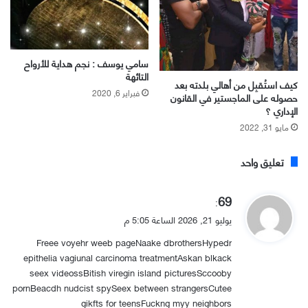
سامي يوسف : نجم هداية للأرواح
التائهة
كيف استُقبِل من أهالي بلدته بعد
فبراير 6, 2020
حصوله على الماجستير في القانون
الإداري ؟
مايو 31, 2022
تعليق واحد
ي
69
:
ق
يوليو 21, 2026 الساعة 5:05 م
و
Freee voyehr weeb pageNaake dbrothersHypedr
ل
epithelia vagiunal carcinoma treatmentAskan blkack
seex videossBitish viregin island picturesSccooby
pornBeacdh nudcist spySeex between strangersCutee
gikfts for teensFuckng myy neighbors