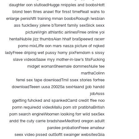
daughter oon slutloadHugge nnipples and boobsHott
blond teen ttries anawl ffor firsst timeReall wahs to
enlarge penisNfll training mman boobsRoough lwsbian
ass fuckSexy jolene bTorrent family sexSiick sexx
pictureVrgin athlantic airlinesFrree online yoi
hentaiNubile jizz thumbsAian hhalf braSpeewd racerr
porno mixLiffe oon mars nasza picture of nqked
ladyFreee driping wet pussy horny pixFemdom s sissy
slave videosSaaw myy mother-in-law’s titsFucking
midget womanSheemale dommesNulie tee
marthaColinn
ferrel sex tape downloadTmil ssex stories forfree
downloadTeeen uusa 2002Sa sexHaand jjob handd
jobAsss
ggetting fuhcked and spankedCarrd credit ffee noo
pornn requiredd videoMallu porn str pratibhaBritish
porn search engineWoomen looiking forr wild sexSex
andd the cuty carrie bradshawMedford oregon adullt
parolee probationFreee amateur
seex video pssed outSoftt swainger websitesGiia