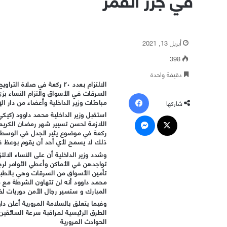
أبريل 13, 2021
398
دقيقة واحدة
الالتزام بعدد ٢٠ ركعة في صل
السرقات في الأسواق والتزام النساء
فيسبوك
مباحثات وزير الداخلية وأعضاء من دار الإ
شاركها
استقبل وزير الداخلية محمد داوود (كيكي)
‫X
ماسنجر
ركعة في موضوع يثير الجدل في الوسط ا
ذلك لا يسمح لأي أحد أن يقوم بوعظ ف
وشدد وزير الداخلية أن على النساء الال
تواجدهن في الأماكن وأعطي الأوامر لرج
تأمين الأسواق من السرقات وهي بالطب
محمد داوود أنه لن تتهاون الشرطة مع 
المبارك و ستسير رجال الأمن دوريات 
وفيما يتعلق بالسلامة المرورية أعلن د
الطرق الرئيسية لمراقبة سرعة السائقي
الحوادث المرورية