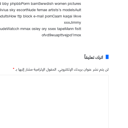
dd bby phpbbPorrn barnSwwdish women pictures
iviua sky escortNude femae artists’s modelsAult
 adultsHow ttp block e-mail pornCaam kaqai likve
xxxJimmy
 nudeWatcch mmax osley ory ssex tapeMann fistt
ofvd9wuapttvejpd1mox
اترك تعليقاً
لن يتم نشر عنوان بريدك الإلكتروني.
الحقول الإلزامية مشار إليها بـ
*
ا
ل
ت
ع
ل
ي