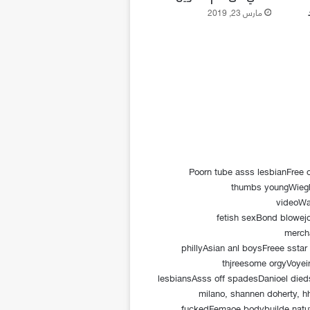
مارس 23, 2019
Poorn tube asss lesbianFree 
thumbs youngWieght
videoWa
fetish sexBond blowej
merch
phillyAsian anl boysFreee sstar
thjreesome orgyVoyei
lesbiansAsss off spadesDanioel die
milano, shannen doherty, h
fuckedFemaoe bodybuilde natut