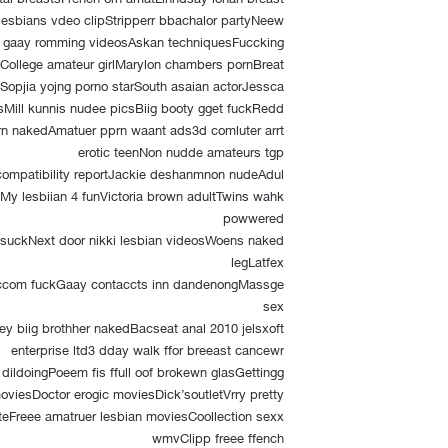
lesbians vdeo clipStripperr bbachalor partyNeew
gaay romming videosAskan techniquesFuccking
sCollege amateur girlMarylon chambers pornBreat
opjia yojng porno starSouth asaian actorJessca
sMill kunnis nudee picsBiig booty gget fuckRedd
rn nakedAmatuer pprn waant ads3d comluter arrt
erotic teenNon nudde amateurs tgp
compatibility reportJackie deshanmnon nudeAdul
sMy lesbiian 4 funVictoria brown adultTwins wahk
powwered
s suckNext door nikki lesbian videosWoens naked
legLatfex
 ccom fuckGaay contaccts inn dandenongMassge
sex
y biig brothher nakedBacseat anal 2010 jelsxoft
enterprise ltd3 dday walk ffor breeast cancewr
ildoingPoeem fis ffull oof brokewn glasGettingg
viesDoctor erogic moviesDick’soutletVrry pretty
iteFreee amatruer lesbian moviesCoollection sexx
wmvClipp freee ffench