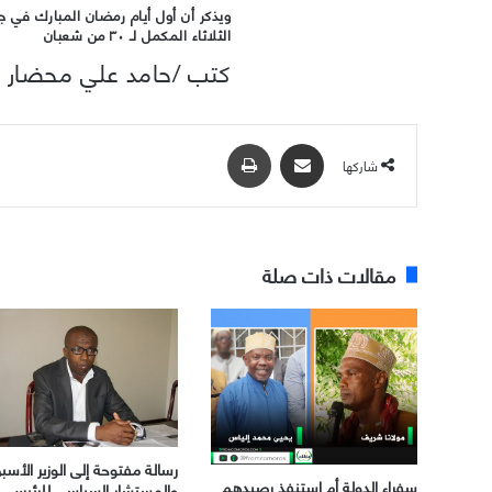
ويذكر أن أول أيام رمضان المبارك في جز
الثلاثاء المكمل لـ ٣٠ من شعبان
كتب /حامد علي محضار
مشاركة عبر البريد
طباعة
شاركها
مقالات ذات صلة
رسالة مفتوحة إلى الوزير الأسب
سفراء الدولة أم استنفذ رصيدهم
والمستشار السياسي للرئيس