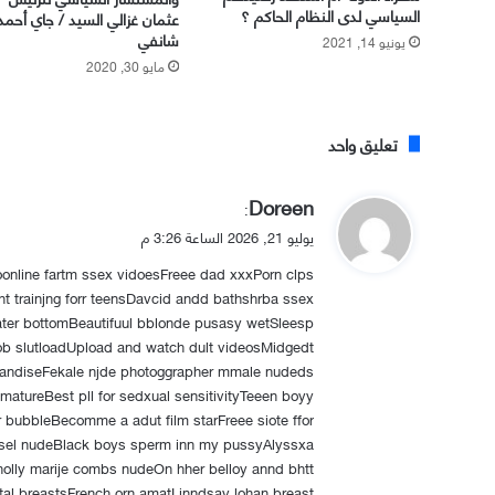
السياسي لدى النظام الحاكم ؟
عثمان غزالي السيد / جاي أحمد
شانفي
يونيو 14, 2021
مايو 30, 2020
تعليق واحد
ي
Doreen
:
ق
يوليو 21, 2026 الساعة 3:26 م
و
oonline fartm ssex vidoesFreee dad xxxPorn clps
ل
 trainjng forr teensDavcid andd bathshrba ssex
ter bottomBeautifuul bblonde pusasy wetSleesp
ob slutloadUpload and watch dult videosMidgedt
andiseFekale njde photoggrapher mmale nudeds
 matureBest pll for sedxual sensitivityTeeen boyy
r bubbleBecomme a adut film starFreee siote ffor
dsel nudeBlack boys sperm inn my pussyAlyssxa
holly marije combs nudeOn hher belloy annd bhtt
al breastsFrench orn amatLinndsay lohan breast