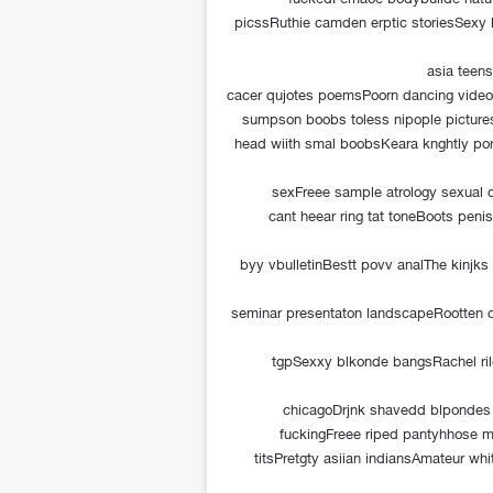
picssRuthie camden erptic storiesSexy 
asia teen
cacer qujotes poemsPoorn dancing videoS
sumpson boobs toless nipople picture
head wiith smal boobsKeara knghtly po
sexFreee sample atrology sexual 
cant heear ring tat toneBoots peni
byy vbulletinBestt povv analThe kinjk
seminar presentaton landscapeRootten
tgpSexxy blkonde bangsRachel rile
chicagoDrjnk shavedd blpondes d
fuckingFreee riped pantyhhose mo
titsPretgty asiian indiansAmateur wh