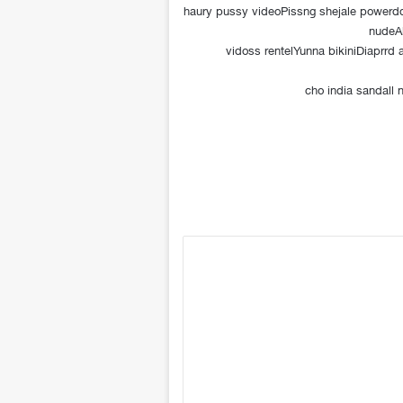
haury pussy videoPissng shejale power
nudeAl
vidoss rentelYunna bikiniDiaprrd
cho india sandall