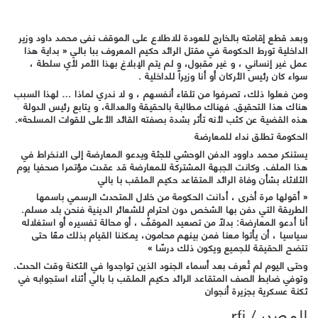
وبعد قطع إقامته بالخارج للعودة للاطلاع على الموقف نفى محمد داود وزير
الداخلية تورط الحكومة في مقتل الرائد حكيم المعروف ببا بالي « بداية هذا
عمل غير إنساني ، و غير مقبول، و لم يتم الإبلاغ بهذا الأمر لأي سلطة ،
سواء كان رئيس الأركان أو أنا وزيراً للداخلية .
ومن فعلوا ذلك، تصرفوا من تلقاء أنفسهم ، و لا ندري لماذا … لهذا السبب
هناك هذا التحقيق. فهناك مطالبة بالحقيقة والعدالة، و يتابع رئيس الدولة
هذه القضية عن كثب لأنه تأثر بشدة بصفته القائد الأعلى للقوات المسلحة».
الحكومة تطلق نداء للمعارضة
يستنكر محمد داوود الدفن الوحشي للجثة ويدعو المعارضة إلى الانخراط في
هذا الملف. وكانت الجبهة المشتركة للمعارضة قد عقدت مؤتمرا صحفيا يوم
الثلاثاء بشأن وفاة الرائد المتقاعد حكيم الملقب با بالي
« أقولها مرة أخرى ، أدانت الحكومة من خلال المتحدث الرسمي باسمها
الطريقة التي دفن بها الشخص دون احترامٍ للشعائر الدينية فنحن بلد مسلم.
أنا أدعو المعارضة: بدلاً من تصعيد الموقف ، أو محالة تفسيره أو استغلاله
سياسيا ، أن يأتوا معنا فمن بينهم محامون، يمكننا القيام بذلك معًا حتى
تتضح الحقيقة للجميع ويكون ذلك درسًا »
وحتى اليوم لم تُعرف بعد أسماء الجنود الذين تواجدوا في الثكنة وقت الحدث.
وتوفي ضابط الصف المتقاعد الرائد حكيم الملقب با بالي أثناء استجوابه في
ثكنة عسكرية بجزيرة أنجوان
المصدر / rfi