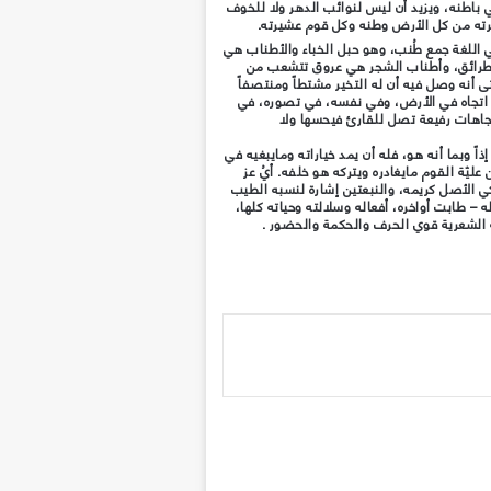
 باطنه، ويزيد أن ليس لنوائب الدهر ولا للخوف
رته من كل الأرض وطنه وكل قوم عشيرته.
ي اللغة جمع طُنب، وهو حبل الخباء والأطناب هي
الطرائق، وأطناب الشجر هي عروق تتشعب من
ى أنه وصل فيه أن له التخير مشتطاً ومنتصفاً
ن اتجاه في الأرض، وفي نفسه، في تصوره، في
جاهات رفيعة تصل للقارئ فيحسها ولا
اً وبما أنه هو، فله أن يمد خياراته ومايبغيه في
ّة القوم مايغادره ويتركه هو خلفه. أيُ عز
ي الأصل كريمه، والنبعتين إشارة لنسبه الطيب
 – طابت أواخره، أفعاله وسلالته وحياته كلها،
 الشعرية قوي الحرف والحكمة والحضور .