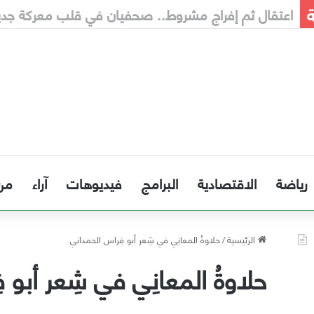
ة
إنذار مبكر إلى الحكومة
رياضة
الاقتصادية
البرامج
فيديوهات
آراء
من
الرئيسية
/
حلاوةُ المعانِي في شِعر أبو فِراس الحمداني
حلاوةُ المعانِي في شِعر أبو 