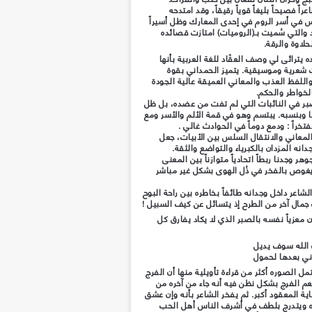
راً فصيحاً بليغاً قوياً رقيقاً، وقد امتدحه
س في أسر الروم في إحدى المعارك وظل أسيراً
 والتي سُميت بـ(الروميات) امتازت قصائده
لاوة والرقة.
 يترائى لي وصف العقّاد للغة العربية بأنها
 شعرية وموسيقية. يتميز الحمداني بقوة
واللفظ العذب والمعاني العميقة عالية الجودة
لخواطر والحكم.
لصبر في النائبات التي لم تفت من عضده، بل ظل
ها وبنسبه. يبتسم وهو في قمة الألم والأسر ومع
تخراً : ودمع دوماً في الحوادث غالي .
معاني والانتقال السلس بين الأبيات، جعل
ه المزدان بالكبرياء والتواضع والثقة.
 وجدنا ربطاً اتحادياً متوازناً بين المعنى
يغوص بالفخر في ذُل الهوى بشكل غير مباشر
شاعر داخل وجدانه طائفاً بخاطره بين راحة البوح
جمال آخر من الطرح إذ يتسائل عن كيف السبيل !
 معزياً نفسه بالصبر الذي لا يكاد يفارق كل
 الله سوف يديل
ني بعدها لحمول
مل الصوره أكثر من قراءة تأويلية منها أن الفرج
م الفرج بشكل نظن فيه أنه جاء من آخره من
ية المعقود أكبر. ثم يفخر الشاعر بأنه وإن عشق
ه ويتدرج بلطف في أشرف الناس أهل الحب