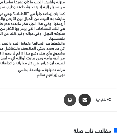
منزلة وأشرف الحب ماكان عفيفاً سامياً في
من سبيل إليه إذ يتخذ بشجاعته وطيب سي
كما بان إبداعه جلياً في “الأطناب” وهي ف
مايشد به البيت من الحبال بين الأرض و
أرومتها. وفي هذا الجزء فخر مابعده فخر حت
في تلك المساحات التي يرمز بها لأكثر م
سلوكه النبيل، وفي حياته وغير ذلك من ات
يتحسسها.
والشطط هو المبالغة وتجاوز الحد والبعد، إذ
كل حد وبعد وحتى المنتصف وللأفاضل من علي
وشموخ وأي فخر رفيع هذا !! لم لا وهو زاك
من أبيه وأمه ومن طابت أوائله أي – أصوله
لطيف أبو فراس في كل مداراته واتجاهاته
قراءة تحليلية متواضعة بقلمي
نهى إبراهيم سالم
مشاركة عبر البريد
طباعة
شاركها
مقالات ذات صلة