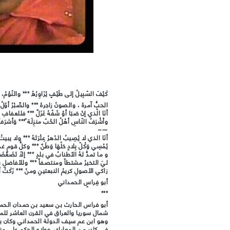
كَيْفَ السّبِيلُ إلى طَيْفٍ يُزَاوِرُهُ *** والنّوْم
الحبُّ آمرهُ ، والصونُ زاجرهُ *** والصَّبْرُ أوّلُ مَ
أنَا الّذي إنْ صَبَا أوْ شَفّهُ غَزَلٌ *** فللعفاف
وأشْرَفُ النّاسِ أهْلُ الحُبّ منزِلَة ً*** وَأشرَفُ 
—–
أنَا الذي لا يُصِيبُ الدّهرُ عِتْرَتَهُ *** ولا ي
يُمْسِي وَكُلّ بِلادٍ حَلّهَا وَطَنٌ *** وكلُّ قومٍ
و ما تمدُّ لهُ الأطنابُ في بلدٍ *** إلاّ تَضَعْضَعَ 
ليَ التخيرُ مشتطاً ومنتصفاً *** وللأفاضلِ ب
زاكي الأصولِ كريمُ النبعتينِ ومنْ *** زَكَتْ أوَائِ
أبو فِراسٍ الحمداني
***
أبو فراس الحارث بن سعيد بن حمدان الحمد
شمال سوريا والعراق في القرن العاشر للمي
وهو ابن عم سيف الدولة الحمداني وكان بي
في كثير من المعارك، وولاه الحكم على منب