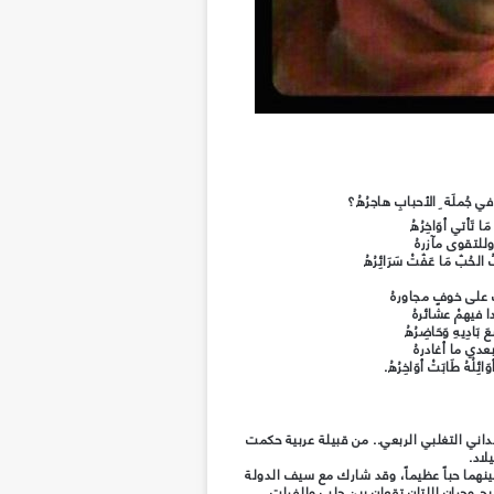
ُ، في جُملَة ِ الأحبابِ هاجرُهُ؟
ا تَأتي أوَاخِرُهُ
ِ وللتقوى مآزرهُ
الحُبّ مَا عَفّتْ سَرَائِرُهُ
بيتُ على خوفٍ مجاورهُ
 غدا فيهمْ عشائرهُ
بَادِيهِ وَحَاضِرُهُ
عدي ما أغادرهُ
لُهُ طَابَتْ أوَاخِرُهُ.
اني التغلبي الربعي.. من قبيلة عربية حكمت
لاد.
نهما حباً عظيماً، وقد شارك مع سيف الدولة
ج وحران اللتان تقعان بين حلب والفرات.