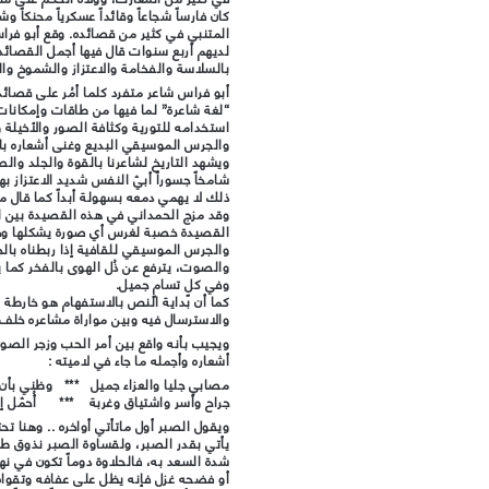
كان فارساً شجاعاً وقائداً عسكرياً محنكاً وشاع
المتنبي في كثير من قصائده. وقع أبو فرا
لديهم أربع سنوات قال فيها أجمل القصائد
بالسلاسة والفخامة والاعتزاز والشموخ والح
أبو فراس شاعر متفرد كلما أمُر على قصائده
“لغة شاعرة” لما فيها من طاقات وإمكانات
استخدامه للتورية وكثافة الصور والأخيلة 
والجرس الموسيقي البديع وغنى أشعاره با
ويشهد التاريخ لشاعرنا بالقوة والجلد وا
شامخاً جسوراً أبيّ النفس شديد الاعتزاز ب
ذلك لا يهمي دمعه بسهولة أبداً كما قال مف
وقد مزج الحمداني في هذه القصيدة بين ال
القصيدة خصبة لغرس أي صورة يشكلها وجدان
والجرس الموسيقي للقافية إذا ربطناه بالجوهر
والصوت، يترفع عن ذُل الهوى بالفخر كما 
وفي كلٍ تسامٍ جميل.
كما أن بداية النص بالاستفهام هو خارطة ال
والاسترسال فيه وبين مواراة مشاعره خلف 
ويجيب بأنه واقع بين أمر الحب وزجر الصون
أشعاره وأجمله ما جاء في لاميته :
مصابي جليا والعزاء جميل *** وظني بأن
جراح وأسر واشتياق وغربة *** أُحمّل إ
ويقول الصبر أول ماتأتي أواخره .. وهنا تحت
يأتي بقدر الصبر، ولقساوة الصبر نذوق طع
شدة السعد به، فالحلاوة دوماً تكون في نها
أو فضحه غزل فإنه يظل على عفافه وتقوا