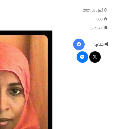
أبريل 8, 2021
300
3 دقائق
فيسبوك
شاركها
‫X
ماسنجر