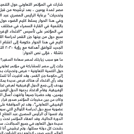
شارك في المؤتمر التعاوني حول التنمية
مصر لمدة يومين ، بعد ترشيحه من قبل
وتحديات” برعاية الرئيس المصري عبد ا
وفي هذا الحوار يسلط كليم الضوء حول
بالتنمية في القارة السمراء في مختلف
في المؤتمر على تأسيس “الاتحاد الإفر
سبع دول من بينها جزر القمر لدراسة الل
كليم في هذا الحوار حكومة إلى اغتنام ال
الجديد
ناشئة ، فإلى نص الحوار:
ما هو سبب زيارتك لمصر سعادة السفير
جئت إلى مصر للمشاركة في مؤتمر تعاوني دع
حول التنمية التعاونية – فرص وتحديات بدع
إلى حكومة جزر القمر، وقد اختيرت أنا لتمث
وقد رأى الاتحاد أن هناك فرص عديدة يمكن 
يهدف إلى جمع الدول الإفريقية لعرض تجارب
الإفريقية. وقام الاتحاد بدعوة الدول الإف
يومين، وقد حضرنا جميعاً وانتهت أعمال الم
وكان من بين مخرجات المؤتمر صدور قرار ب
الإفريقي التعاوني”، وقد تم الموافقة على
عضوية سبع دول لدراسة اللوائح التي سيعمل
ولا تنسوا أن الرئيس المصري عبد الفتاح 
الدورة الحالية، وقد انعقاد المؤتمر تحت ر
عديدة حول التعاون في جميع المجالات، سو
رشحت كل دولة ممثلها، وتم ترشيحي أنا لت
العالم اليوم صوب اتجاهه نحو الشؤون الس