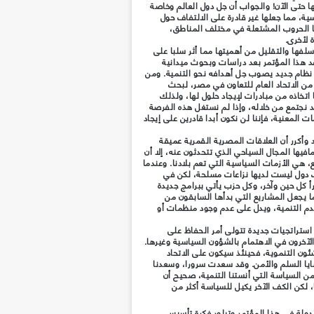
 حتى الآن! والجواب أن جل دول العالم وخاصة
ية، مما جعلها غير قادرة على الالتفاف حول
ا الحروب المشتعلة في مختلف المناطق،
 لأخرى.
سلفها والتقليل من أهميتها مما أثر سلبا على
د هذا المؤتمر بعد دراسات وبحوث ميدانية
 نظام جديد يصوب جل أهدافه نحو التنمية. ومن
 من الاتحاد العام للتعاون في مصر، لبحث
 اتخاذه من مبادرات لإيجاد حلول لها، ولذلك
 نجتمع من خلاله، وإذا لم نستغل هذه الفرصة
 المعنية، فإننا لن نكون أبدا قادرين على إيجاد
وأكرر أن العلاقات المصرية القمرية عميقة
افيها المجال السياحي الذي تتحدثون عنه، إلا أن
هي الأزمات السياسية التي تعم بلادنا. وعندما
ك دول ليست لديها نزاعات مسلحة، لكن في
 كل حين وآخر، وكل حزب يأتي ببرامج جديدة
 يجعل المشاريع التي بدأها السابقون من
دم التنمية، ويدل على عدم وجود منظمات أو
استراتجيات جديدة تتولى أمر الحفاظ على
الآخرون في الاهتمام بالشؤون السياسية وغيرها.
ون التنموية، فحينئذ سيكون على الاتحاد
يا السلم والأمن. وقد سعدت سرورا، وسعدنا
 من السياسة التي أنستنا التنمية، صحيح أن
، لكن الكف الآخر يكيل للسياسة أكثر من
دولة في
هذا
المؤتمر وتبلور فكرة تأسيس