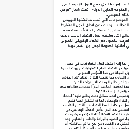
 في إفريقيا الذي جمع الدول الإفريقية في
 الحكومة لتمثيل الدولة ، تحت شعار “فرص
لفتاح السيسي.
 الموضوعات التي تمت مناقشتها للنهوض
 المجالات. وكشف عن اتفاق الدول المشاركة
يقي التعاوني” وتشكيل لجنة تأسيسية تضم
وائح التي ستنظم عمل الاتحاد الوليد. ويدعو
فرصة للتعاون مع الاتحاد الإفريقي التعاوني
 لتوافق أهدافه مع رؤية ٢٠٣٠ التي أعلنتها الحكومة لجعل جزر القمر دولة
؟
ا إليه الاتحاد العام للتعاونيات في مصر،
وة من الاتحاد العام للتعاونيات. وجهت الدعوة
يل الدولة في هذا المؤتمر التعاوني.
التعاون معا لتنمية القارة، لذلك كان المؤتمر
ها في ظل الأزمات التي تواجه القارة
ريقية لحضور المؤتمر الذي استمرت فعالياته مدة
ؤتمر خلال هذه الفترة.
تأسيس اتحاد مماثل تحت يطلق عليه “الاتحاد
 القرار بالإجماع، كما تم تشكيل لجنة تضم
 من خلالها هذا الاتحاد في الأشهر القادمة.
السيسي هو الذي يرأس الاتحاد الإفريقي في
عاية فخامته. ناقشنا أثناء المؤتمر موضوعات
اء في الصيد والزراعة والطب والتعليم. وقد
مثيل جزر القمر. ومن بين ما تم مناقشته أن
ياسية مما جعله ينسى المسائل التنموية.