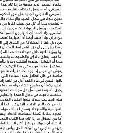
الاتحاد الجديد، نريد معرفة ما إذا كان هذ
الإفريقي، أم سيعمل كمنظمة إقليمية مست
الإفريقي التعاوني الجديد هل لدى الحك
معين سواء في مجال الصيد والإسكان وال
– تعلمون جيدا أن كل من يحضر لقاءا من هذ
المختصة، وأصل الدعوة كانت موجهة إلى 
الملتقى، ولا أعتقد أن اختيار جزر القمر لت
من فراغ، ولا أعتقد أيضا أن اختيارها كع
بين دول القارة المشاركة من الشرق إلى ا
وهذا يدل على أن جزر القمر استطاعت أن تل
لها ورؤية ثاقبة خلال فترة انعقاد هذا المؤت
أما فيما يتعلق بالرؤى والطموحات بالنسبة 
جيدا أن القيادة الجديدة أطلقت وعودا بتأ
لاستغلال هذه الفرصة في هذا التوقيت أك
يعيش في عرس إذا وجد بضاعة يأخذها فورا
صاعدة في ظل انطلاق هذه المبادرة التي ته
يائها، فنحن في جزر القمر أول من تزف إل
الجزر، وكما أن مشروع إنشاء دولة صاعدة ش
يجري تأسيسه سيشمل كل مجالات التعاون بم
أسلفت، ناهيك عن مجال الصحة والتعليم و
هذه المجالات سيركز عليها الاتحاد الجديد،
لأنه من خصائص الاتحاد الإفريقي، كما أنه
السياسية والأمنية لا يسمح له بأداء مهام
الجديد بمثابة تكملة لمساعدة الاتحاد الإ
أما عن السؤال ما إذا كان هذا الكيان الج
بلا شك أن دعوتنا من قبل أكبر اتحاد للتع
إفريقي تعاوني في الوقت الذي يرأس فيه ا
هذه الأمور لا تنظم نفسها، وإنما تتم عن ط