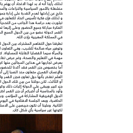
لذلك رأينا أنه لا بد لهذا الاتحاد أن يهتم
منشغلة بالأمور السياسية والنزاعات والمش
خارج عن إرادتها لعدم القدرة على إدارة جمي
و لذلك فإن فكرة تأسيس اتحاد للتعاون في
تبلورت بعد دراسة هذا الجانب من التحدي
الفكرة مباركة جميع الحضور وعلى إثرها تم 
القمر كدولة عضو من بين الدول السبع الم
في المملكة المغربية بإذن الله.
تطرقنا حول التفاهم المشترك بين الدول لت
وتوفير مياه صالحة للشرب، وفي التعاون ال
والمرأة سيما القضايا القابلة للمساواة. 
مهمة في التعليم والصحة، وتم عرض تقاري
بعرض تجاربها في هذاين المجالين منها كيني
أما بخصوص جزر القمر فقد أكدنا للحضور أ
والإنسان القمري متعاون منذ الصبا إلى أن
العلم تفتخر بأنها دول تعاون فجزر القمر واح
أو الثالث، لكن دولتنا من بين تلك الدول ا
جزء كبير ويبقى على الدولة إثبات ذلك و
وأود بالمناسبة أن أخبركم أن جزر القمر ا
الدول الإفريقية المشاركة في المؤتمر، و
الحاضرة، وبعد الجلسة الافتاحية في اليوم 
الثانية. وعلينا أن نكون حريصين على الاس
لكونها غير سياسية بأي شكل كان.