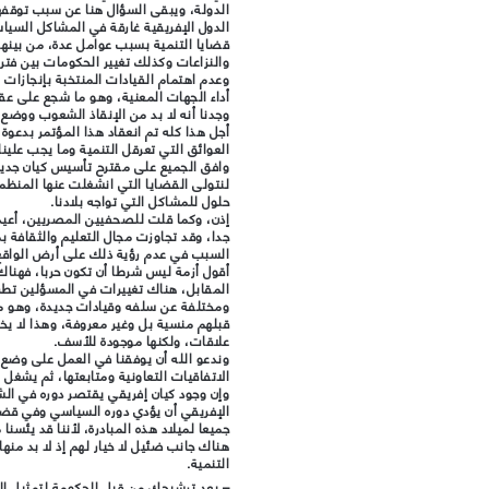
الدولة، ويبقى السؤال هنا عن سبب توقفها
الدول الإفريقية غارقة في المشاكل السياس
قضايا التنمية بسبب عوامل عدة، من بينه
والنزاعات وكذلك تغيير الحكومات بين فترة
وعدم اهتمام القيادات المنتخبة بإنجازات 
أداء الجهات المعنية، وهو ما شجع على عق
وجدنا أنه لا بد من الإنقاذ الشعوب ووضع
أجل هذا كله تم انعقاد هذا المؤتمر بدعوة
العوائق التي تعرقل التنمية وما يجب علينا
وافق الجميع على مقترح تأسيس كيان جديد
لنتولى القضايا التي انشغلت عنها المنظمات
حلول للمشاكل التي تواجه بلادنا.
إذن، وكما قلت للصحفيين المصريين، أعيد 
جدا، وقد تجاوزت مجال التعليم والثقافة بم
السبب في عدم رؤية ذلك على أرض الواقع، 
أقول أزمة ليس شرطا أن تكون حربا، فهنا
المقابل، هناك تغييرات في المسؤلين تطرأ
ومختلفة عن سلفه وقيادات جديدة، وهو ما
قبلهم منسية بل وغير معروفة، وهذا لا يخ
علاقات، ولكنها موجودة للأسف.
وندعو الله أن يوفقنا في العمل على وضع 
الاتفاقيات التعاونية ومتابعتها، ثم يشغل 
وإن وجود كيان إفريقي يقتصر دوره في الشئ
الإفريقي أن يؤدي دوره السياسي وفي قضا
جميعا لميلاد هذه المبادرة، لأننا قد يئسنا
هناك جانب ضئيل لا خيار لهم إذ لا بد منها
التنمية.
–
بعد ترشيحك من قبل الحكومة لتمثيل ال