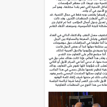
 بالتنمية دون غيرها، لأن معظم المؤسسات
اكل الأمنية التي تعم بلادا مختلفة، وهو أمر
ع الأمور في آن واحد.
 إفريقيا يقتصر دوره فقط في مجال التنمية، قد
ات التي أشغلت المنظمات الأخرى، وقد نالت
تعديل جدول أعمال المؤتمر، كما تم اختيار جزر
شكلة للجنة التأسيسية، وسينعقد اللقاء القادم
خفيف معدل الفقر، والاكتفاء الذاتي في الغذاء
ثقافي وتبادل المعرفة والمساواة بين الرجل
كما أننا تطرقنا في المناقشات حول موضوعات
ر مختلفة حولها كما أن بعض الدول قامت
ا وبروندي وإثيوبيا والدول العربية كذلك.
ننا مجتمع قائم على التعاون منذ القدم،
 يغادر هذا العالم، فإذا كانت هناك عشر دول في
دة منها، لا ندعي أننا في المركز الأول أو الثاني
لعشر، لأن شؤوننا كلها تقوم على التعاون، وذاك
كيفية تنظيم نفسها بشكل رسمي في هذا الجانب.
ختيرَت ليكون ممثلها المتحدث الرسمي باسم وفود
بجانب ذلك تم منحها شرف إلقاء كلمة الوفود
الأول نالت جزر القمر أيضا شرفا لرئاسة الجلسة
تفادة من هذا النوع من المنظمات التعاونية