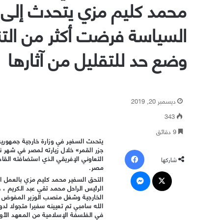
محمد كليم مزي يتحدث إلى «
السياسة فرضت أكثر من التن
وضع حد للتقليل من آثارها
ديسمبر 20, 2019
343
9 دقائق
يتحدث السفير في وزارة خارجية جمهورية
جزر القمر» خلال زيارته لمصر في شهر نو
فيسبوك
التعاوني الإفريقي الذي استضافته القاه
شاركها
مصر.
‫X
ماسنجر
التحق السفير محمد كليم مزي بالعمل 
الرئيس الراحل محمد تقي عبد الكريم ، 
الخارجية وشغل منصب الوزير المفوض س
الله سامبي تم تعيينه سفيرا متجولا لدو
في الفلسفة الإسلامية من المعهد الأور