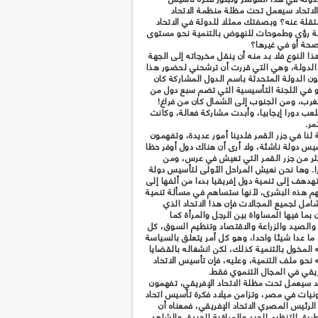
ا الاتحاد سيعمل تحت مظلة منظمة الاتحاد
قلة عنه؟ وبصفتك ممثلا للدولة في الاتحاد
ومة رؤى وطموحات للنهوض بالتنمية نحو مستوى
صحة أو في غيرها؟
ا النوع فلا بد منه أن ينقل مخرجاته إلى الجهة
الدولة، وهي التي قررت أن ترشحني لحضور هذا
كون الدولة المتحدثة باسم الدول المشاركة كان
ضو في اللجنة التأسيسية التي تضم سبع دول من
لغرب، ومن الجنوب إلى الشمال كان من فراغ!
عب دورا إيجابيا، وأبدت مشاركة فعالة، وكانت
مر.
لنا في جزر القمر فلدينا أمور عديدة، وتفهمون
سيس دولة ناشئة، ولا أرى أن هناك دول أوفر حظا
ثر من جزر القمر التي تعيش في عرس، ومن
. وها نحن نعيش المراحل الأولى لتأسيس دولة
دهف إلى تنمية دول إفريقيا بدءا من ألفها إلى
يهم هذه البشرى، لأنها ستساهم في مسألة تنمية
امل لجميع المجالات فإن هذا الاتحاد الذي
ا فيها المساواة بين الرجل والمرأة كما
الصيد والزراعة والاقتصاد وتنظيم السوق، كل
 ما عدا شيئا واحدا، وهو كل أمر يتعلق بالسياسة
 المخول بالتنمية كذلك، لكن انشغاله بالقضايا
ه نحو ملف التنمية، وعليه، فإن تأسيس الاتحاد
فريقي في المجال التنموي فقط.
ديد سيعمل تحت مظلة الاتحاد الإفريقي، تفهمون
اونيات في مصر، وتزامن ميلاد فكرة تأسيس اتحاد
لرئيس المصري الاتحاد الإفريقي، فمعناه أن
ريق التنظيم الجيد والمراقبة الجيدة، والشاهد