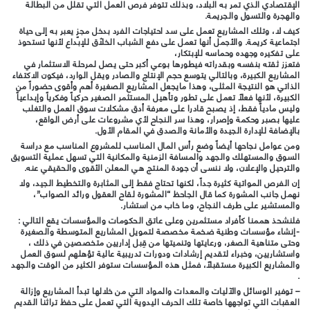
الإقتصادي الذي تمر به البلاد، وبذلك تتوفر فرص العمل التي تقلل من البطالة
والهجرة والتسول والجريمة.
كيف لا، وتلك المشاريع تعمل على سد احتياجات الفرد بدخل مجزٍ يعبر به إلى حياة
اجتماعية كريمة. والأجمل أنها تعمل على دفع الشباب الخلاّق للإبداع لأنها تستحوذ
على تفكيره وجهده وحماسه للإبتكار،
فتعزز ثقته بنفسه وبقدراته فيطورها بوعي أكبر حتى يصل لمرحلة الاستثمار في
المشاريع الكبيرة، وبالتالي يتوسع حجم الإنتاج والصادر ويقل الوارد، فيكون الاكتفاء
الذاتي هو النتيجة المثلى، وهذا مايجعل المشاريع الصغيرة أهم وأقوى حضوراً من
الكبيرة، لأنها فعلاً تعمل على تطور وتأهيل المستثمر الصغير حركياً وفكرياً وإبداعياً
وليس مادياً فقط، إذ يصبح قادرا على معرفة أدق مشكلات سوق العمل والتغلب
عليها بصبر وحكمة وإصرار، وهذا سر النجاح لأي مشروعات على أرض الواقع،
بالإضافة للإدارة الجيدة والأمانة والصدق في المقام الأول.
ومن عوامل نجاحها أيضاً وضع رأس المال المناسب للمشروع المناسب مع دراسة
السوق والمستهلك والجهد والمسافة الزمنية والمكانية التي تسهل عملية التسويق
والترحيل والإعلان، ولا ننسى أن جودة المنتج هي المعلن الأقوى والحقيقي عنه.
إن الفرص المواتية كثيرة جداً، لكنها تحتاج فقط إلى المثابرة والتخطيط الجيد، ولا
نهمل جانب المشورة كما قال الجاحظ “المشورة لقاح العقول ورائد الصواب”،
والمستشير على طرف النجاح، وما خاب من استشار.
فلنشحذ هممنا كأفراد مستثمرين وعلى عاتق الحكومات والمؤسسات يقع التالي :
-إنشاء مؤسسات وطنية ضخمة مخصصة لتمويل المشاريع المتوسطة والصغيرة
وحتى متناهية الصغر، ورعايتها وتنميتها من قِبل إداريين متخصصين في ذلك ،
واستشاريين، وخبراء لتقديم إرشادات ودورات تدريبية عالية تؤهلهم لسوق العمل
والمشاريع الكبيرة مستقبلاً، فمثل هذه المؤسسات ستوفر الكثير من الوقت والجهد
.
– توفير الوسائل والآليات والمعدات والمواد التي من خلالها تبدأ المشاريع وإزالة
العقبات التي تواجهها خاصة تلك الحرف اليدوية التي تعمل على حفظ تراثنا القديم