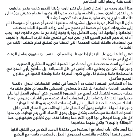
التسويقية لإنجاح تلك المشاريع.
هذا الجزء وحده من المقال كفيل بأن نغير زاوية رؤيتنا للأمور خاصة ونحن عالقون
في النفق عالقون بمعنى الكلمة، ولن نجد مخرجاً إلا بضوء اهتمام حقيقي يوجَّه إلى
تلك المشاريع بحركة تعاونية فعلية جادة “حكومةً وشعباً”.
فأول الخيط أفكار فردية تتحول لمشروعات متناهية الصغر أو صغيرة أو متوسطة ثم
إلى مشروعات كبيرة ثم ضخمة ثم تصبح من أهم روافد التنمية للبلاد بمختلف
اتجاهاتها وأنواعها. لذا يجب التعامل بجدية وقوة إرادة مع ما نحن عالقون فيه، يجب
أن ندرك حجم الوضع السيئ الذي نحن فيه كي نتحدى عادة التردد السلبية، والخوف
من المغامرة، والافتراضات الوهمية التي تعيقنا عن تحقيق نجاح يتطلب الكثير من
الشجاعة.
ثقتي أننا قادرون على الإنجاز إذا عزمنا، والأهم أن لا ننسى ونستهون بعامل الوقت
الذي ليس فيصالحنا.
أعلم أني لست متخصصة كي أتحدث عن الأهمية الكبيرة للمشاريع الصغيرة
وميزاتها، لكن لن يجعلني ذلك أجلس في ظل اللامبالاة، بل سأطرح رأيي المتواضع،
فالمصلحة عامة ومشتركة، وكي تكون المعرفة عامة وشعلة الضوء في متناول
الجميع سأكمل.
بما أن المشاريع الصغيرة تعلب دوراً رئيسياً في تطوير اقتصادات الدول، وتنمية
مواردها المادية والبشرية للارتقاء بالمستوى المعيشي والحضاري وفق منظومة
عملية وعلمية لاتتجزأ. لقد أصبح من الضرورة القصوى فتح أسواق العمل لها على
مصراعيها لأنها قادرة تماماً على استيعاب أعداد ضخمة من الشباب وغيرهم، وهذا
بلاشك سيخفف الضغط العالي على المؤسسات الحكومية وطلبات التوظيف
وميزانية الدولة، فالواقع يقول أن الإقبال على الوظائف في القطاع العام خلال
السنوات القادمة سيتضاعف بشكل مهول يفوق الأعداد التي يتم توظيف جزء منها
كل عام بينما لايحظى بها الجزء الآخر مما يجعلنا نقف بين كارثتين حقيقييتين، هما
“البطالة والهجرة” ولكلٍ منهما مخاطرها.
لذا أعود وأكرر بأن المشاريع الصغيرة هي منفذنا الوحيد للخروج من النفق، لأنها
الأسهل تنفيذاً وتكلفة، والأنسب لمحدودي الدخل ومُعدَميه، خاصة مع الوضع