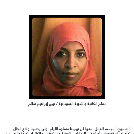
بقلم الكاتبة والأديبة السودانية / نهى إبراهيم سالم
الطموح، الإرادة، العمل، معها لن تهزمنا قساوة الأيام، ولن يكسرنا واقع الحال
كأفراد، كمؤسسات أو كدوَل. البدايات الكونية والمكونات والكائنات كلها ولدت من