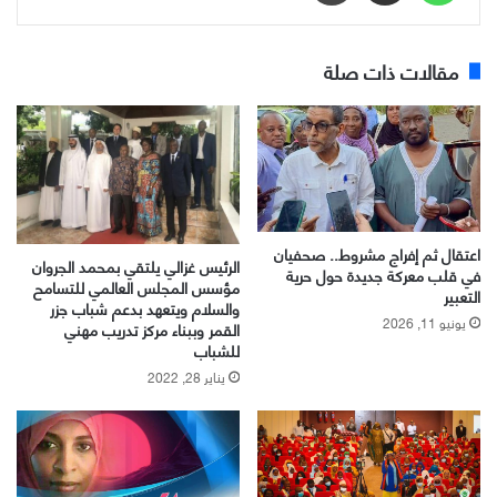
مقالات ذات صلة
اعتقال ثم إفراج مشروط.. صحفيان
الرئيس غزالي يلتقي بمحمد الجروان
في قلب معركة جديدة حول حرية
مؤسس المجلس العالمي للتسامح
التعبير
والسلام ويتعهد بدعم شباب جزر
يونيو 11, 2026
القمر وببناء مركز تدريب مهني
للشباب
يناير 28, 2022