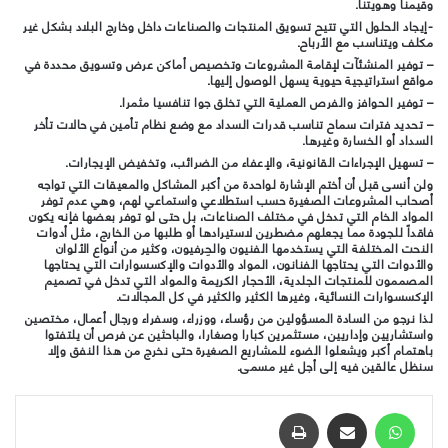
وقيمنا وهويتنا.
-إيجاد الحلول التي تتيح تسويق المنتجات والصناعات داخل وخارج البلاد بشكل غير
مكلف ويتناسب مع الأرباح.
– توفير المنشئآت لإقامة المشروعات وتخصيص أماكن عرض وتسويق محددة في
مواقع استراتيجية حيوية يسهل الوصول إليها.
– توفير الحوافز والفرص العملية التي تخلق جوا تنافسيا مثمرا.
– تحديد فترات سماح تناسب قدرات السداد مع وضع نظام تأمين في حالات تأخر
السداد أو الخسارة وغيرها.
– تسهيل الإجراءات القانونية، والإعفاء من الضرائب، وتخفيض الإيجارات.
ولن أنسى قبل أن أختم الإشارة لواحدة من أكبر المشاكل والمعيقات التي تواجه
أصحاب المشروعات الصغيرة حسب استطلاعي واستماعي لهم، وهي عدم توفر
المواد الخام التي تدخل في مختلف الصناعات، بل حتى لو توفر بعضها فإنه يكون
فاقداً للجودة مما يجعلهم مضطرين لاستيرادها أو طلبها من الخارج، مثل أدوات
النحت المختلفة التي يستخدمها الفنيون والحِرفيون، وكثير من أنواع الألوان
والأدوات التي يحتاجها الفنانون، المواد والأدوات والإكسسوارات التي يحتاجها
المصممون للمنتجات الجلدية، الأحجار الكريمة والمواد التي تدخل في تصميم
الإكسسوارات النسائية، وغيرها الكثير والكثير في كل المجالات.
لذا نرجو من السادة المسؤولين من رؤساء، ووزراء، وسفراء ورجال أعمال، مختصين
واستشاريين وإداريين، مستثمرين كبارا وصغارا، والباحثين عن فرص أن يلتفتوا
باهتمام أكبر ويشعلوا الضوء للمشاريع الصغيرة حتى نخرج من هذا النفق وإلا
سنظل عالقين فيه إلى أجل غير مسمى.
واتساب
مشاركة عبر البريد
طباعة