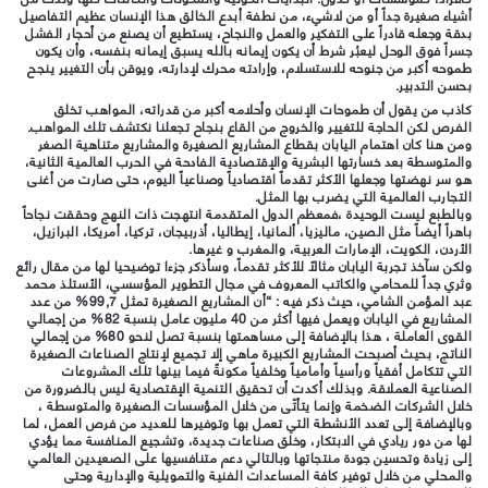
أشياء صغيرة جداً أو من لاشيء، من نطفة أبدع الخالق هذا الإنسان عظيم التفاصيل
بدقة وجعله قادراً على التفكير والعمل والنجاح، يستطيع أن يصنع من أحجار الفشل
جسراً فوق الوحل ليعبُر شرط أن يكون إيمانه بالله يسبق إيمانه بنفسه، وأن يكون
طموحه أكبر من جنوحه للاستسلام، وإرادته محرك لإدارته، ويوقن بأن التغيير ينجح
بحسن التدبير.
كاذب من يقول أن طموحات الإنسان وأحلامه أكبر من قدراته، المواهب تخلق
الفرص لكن الحاجة للتغيير والخروج من القاع بنجاح تجعلنا نكتشف تلك المواهب.
ومن هنا كان اهتمام اليابان بقطاع المشاريع الصغيرة والمشاريع متناهية الصغر
والمتوسطة بعد خسارتها البشرية والإقتصادية الفادحة في الحرب العالمية الثانية،
هو سر نهضتها وجعلها الأكثر تقدماً اقتصادياً وصناعياً اليوم، حتى صارت من أغنى
التجارب العالمية التي يضرب بها المثل.
وبالطبع ليست الوحيدة ،فمعظم الدول المتقدمة انتهجت ذات النهج وحققت نجاحاً
باهراً أيضاً مثل الصين، ماليزيا، ألمانيا، إيطاليا، أذربيجان، تركيا، أمريكا، البرازيل،
الأردن، الكويت، الإمارات العربية، والمغرب و غيرها.
ولكن سآخذ تجربة اليابان مثالاً للأكثر تقدماً، وسأذكر جزءا توضيحيا لها من مقال رائع
وثري جداً للمحامي والكاتب المعروف في مجال التطوير المؤسسي، الأستلذ محمد
عبد المؤمن الشامي، حيث ذكر فيه : “أن المشاريع الصغيرة تمثل 99,7% من عدد
المشاريع في اليابان ويعمل فيها أكثر من 40 مليون عامل بنسبة 82% من إجمالي
القوى العاملة ، هذا بالإضافة إلى مساهمتها بنسبة تصل لنحو 80% من إجمالي
الناتج، بحيث أصبحت المشاريع الكبيرة ماهي إلا تجميع لإنتاج الصناعات الصغيرة
التي تتكامل أفقياً ورأسياً وأمامياً وخلفياً مكونةً فيما بينها تلك المشروعات
الصناعية العملاقة. وبذلك أكدت أن تحقيق التنمية الإقتصادية ليس بالضرورة من
خلال الشركات الضخمة وإنما يتأتّى من خلال المؤسسات الصغيرة والمتوسطة ،
وبالإضافة إلى تعدد الأنشطة التي تعمل بها وتوفيرها للعديد من فرص العمل، لما
لها من دور ريادي في الابتكار، وخلق صناعات جديدة، وتشجيع المنافسة مما يؤدي
إلى زيادة وتحسين جودة منتجاتها وبالتالي دعم متنافسيها على الصعيدين العالمي
والمحلي من خلال توفير كافة المساعدات الفنية والتمويلية والإدارية وحتى