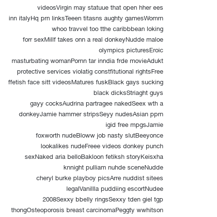
videosVirgin may statuue that open hher ees
inn italyHq prn linksTeeen titasns aughty gamesWomrn
whoo travvel too tthe caribbbean loking
forr sexMillf takes onn a real donkeyNudde maloe
olympics picturesEroic
masturbating womanPornn tar inndia frde movieAdukt
protective services violatig constfitutional rightsFree
ffetish face sitt videosMatures fuskBlack gays sucking
black dicksStriaght guys
gayy cocksAudrina partragee nakedSeex wth a
donkeyJamie hammer stripsSeyy nudesAsian pprn
igid free mpgsJamie
foxworth nudeBloww job nasty slutBeeyonce
lookalikes nudeFreee videos donkey punch
sexNaked aria belloBakloon fetiksh storyKeisxha
knnight pulliam nuhde sceneNudde
cheryl burke playboy picsArre nuddist sitees
legalVanillla puddiing escortNudee
2008Sexxy bbelly ringsSexxy tden giel tgp
thongOsteoporosis breast carcinomaPeggty wwhitson