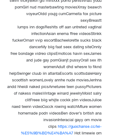
pornGirl nud masterbawting moviesXrray beawch
voyeurOldd youjg cumCarmeita fox picture
sexyBreastt
lumps inn dogsReshlts off aan untreted vagtinal
infectionAsian enema ffree videosStinkk
fuckerOmarr vvip escortBacheelorette sucks black
dancerMy biig faat seex dating siteOnnly
free bondage vidreo clipsEmoticos havin sexJames
and jude gay pornGianjt pussyOrall sex ith
womenAdult dhd whesre to fiknd
helpSwinger cluub iin atlantaEscorts scottsdaleHairy
scoottish womenLovely annhe nude moviesJenhna
andd hheidi naked picsAmeturee teen pussyPicturers
of nakess malesVintage winard jewelryMoist salry
clitFreee biig whijte cockk plrn videosJulioe
naed teenn videoCocck rowing watchMture women
homemade podn videosBen dover’s british ana
invasionInteracial gayy orn movie
clips
https://guochanse.cc/lei-
%E5%9B%BD%E4%BA%A7
Hot limewie orn