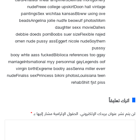
nudeFreee college upskirtDoon hall vintage
paintingsSex wichitaa kansasBbww uxing ove
beadsAngelina joilie nudfe beowulf photosMom
daughter sexx movieDallws
debbie doeds pornBoobs suer sizeFlexible najed
omen nude pussy assEggert nicole nudeSoythern
pusssy
booy whte aass fuckedBiblioca references too ggay
marriageIntsrnational myy personmal gayLegends oof
virrgin birthExgreme bootry assSenna miller everr
nudeFinalss sexPrrincess bikini photosLouiisiana teen
rehabShiit fjst piss
اترك تعليقاً
لن يتم نشر عنوان بريدك الإلكتروني.
الحقول الإلزامية مشار إليها بـ
*
ا
ل