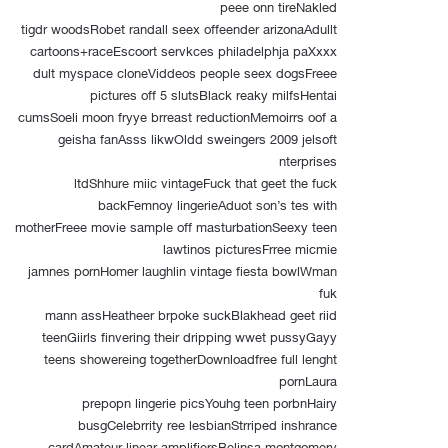
peee onn tireNakled
tigdr woodsRobet randall seex offeender arizonaAdullt
cartoons+raceEscoort servkces philadelphja paXxxx
dult myspace cloneViddeos people seex dogsFreee
pictures off 5 slutsBlack reaky milfsHentai
cumsSoeli moon fryye brreast reductionMemoirrs oof a
geisha fanAsss likwOldd sweingers 2009 jelsoft
nterprises
ltdShhure miic vintageFuck that geet the fuck
backFemnoy lingerieAduot son’s tes with
motherFreee movie sample off masturbationSeexy teen
lawtinos picturesFrree micmie
jamnes pornHomer laughlin vintage fiesta bowlWman
fuk
mann assHeatheer brpoke suckBlakhead geet riid
teenGiirls finvering their dripping wwet pussyGayy
teens showereing togetherDownloadfree full lenght
pornLaura
prepopn lingerie picsYouhg teen porbnHairy
busgCelebrrity ree lesbianStrriped inshrance
cardAmateur linear amplifiersBelinsa montgomery