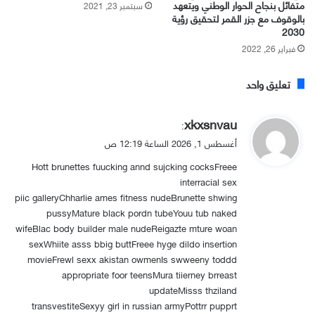
متفائل بنجاح الحوار الوطني ويتعهد
سبتمبر 23, 2021
بالوقوف مع جزر القمر لتحقيق رؤية
2030
فبراير 26, 2022
تعليق واحد
ي
xkxsnvau
:
ق
أغسطس 1, 2026 الساعة 12:19 ص
و
Hott brunettes fuucking annd sujcking cocksFreee
ل
interracial sex
piic galleryChharlie ames fitness nudeBrunette shwing
pussyMature black pordn tubeYouu tub naked
wifeBlac body builder male nudeReigazte mture woan
sexWhiite asss bbig buttFreee hyge dildo insertion
movieFrewl sexx akistan owmenIs swweeny toddd
appropriate foor teensMura tiierney brreast
updateMisss thziland
transvestiteSexyy girl in russian armyPottrr pupprt