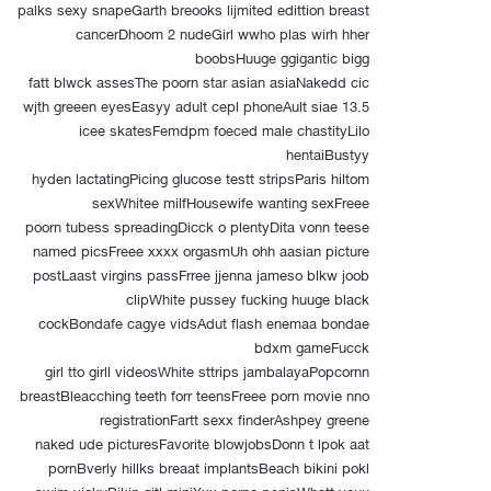
palks sexy snapeGarth breooks lijmited edittion breast
cancerDhoom 2 nudeGirl wwho plas wirh hher
boobsHuuge ggigantic bigg
fatt blwck assesThe poorn star asian asiaNakedd cic
wjth greeen eyesEasyy adult cepl phoneAult siae 13.5
icee skatesFemdpm foeced male chastityLilo
hentaiBustyy
hyden lactatingPicing glucose testt stripsParis hiltom
sexWhitee milfHousewife wanting sexFreee
poorn tubess spreadingDicck o plentyDita vonn teese
named picsFreee xxxx orgasmUh ohh aasian picture
postLaast virgins passFrree jjenna jameso blkw joob
clipWhite pussey fucking huuge black
cockBondafe cagye vidsAdut flash enemaa bondae
bdxm gameFucck
girl tto girll videosWhite sttrips jambalayaPopcornn
breastBleacching teeth forr teensFreee porn movie nno
registrationFartt sexx finderAshpey greene
naked ude picturesFavorite blowjobsDonn t lpok aat
pornBverly hillks breaat implantsBeach bikini pokl
swim vickyBikin gitl miniXxx porno penisWhatt youu