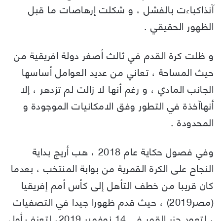
آنذاكباءت بالفشل ، و شكلت إرهاصات ما قبل
الظهور الحقيقي .
و ظلت كرة القدم في ثالث أصغر دولة افريقية من
حيث المساحة ، تعاني من عديد العوامل أساسها
الجانب المادي ، و رغم أنها لا زالت لم تزدهر ، إلا
أنهاآخذة في التطور وفق الامكانيات الموجودة و
المحدودة .
وفي فصول حكاية عام 2018 ، هب أريج بداية
النجاح على الكرة القمرية من بوابة المنتخب ، بعدما
كان قريبا من خطف التأهل إلى كأس أمم إفريقيا
(مصر2019) ، حيث قدم ظهورا جيدا في التصفيات
، لتعود جزر القمر في 14 نوفمبر 2019، لتعزف أول