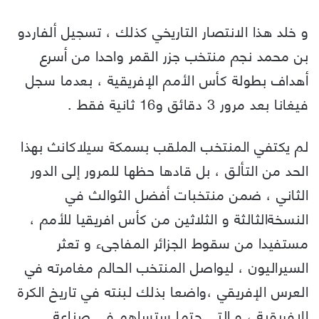
و خلد هذا الانتصار التاريخي كذلك ، تسجيل ألفاردو
بن محمد نجم منتخب جزر القمر واحدا من أسرع
أهداف بطولة كأس الأمم الإفريقية ، بعدما سجل
فيغانا بعد مرور 3 دقائق و16 ثانية فقط .
لم يكتفي المنتخب الملقب بسمكة سيلاكانث بهذا
الحد من التألق ، بل قادها حظها للمرور إلى الدور
الثاني ، ضمن منتخبات أفضل الثوالث في
النسخةالثالثة و الثلاثين من كأس افريقيا للأمم ،
مستفيدا من سقوط الجزائر المفاجىء و تعثر
السيراليون ، ليواصل المنتخب الحالم مغامرته في
العرس الإفريقي ،واضعا بذلك لبنته في تاريخ الكرة
الافريقية ، و التي حتما ستساهم في صناعة