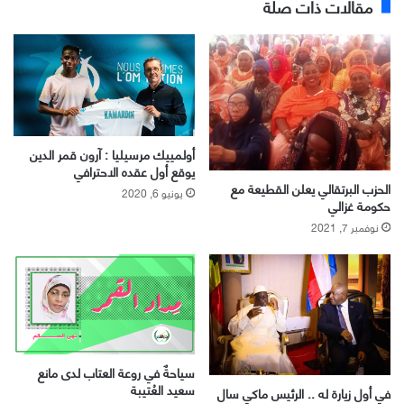
مقالات ذات صلة
أولمييك مرسيليا : آرون قمر الدين
يوقع أول عقده الاحترافي
الحزب البرتقالي يعلن القطيعة مع
يونيو 6, 2020
حكومة غزالي
نوفمبر 7, 2021
سياحةٌ في روعة العتاب لدى مانع
سعيد العُتيبة
في أول زيارة له .. الرئيس ماكي سال