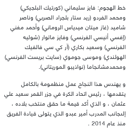
خط الهجوم: فايز سليماني (كورتيك البلجيكي)
ومحمد الفردو (ريد ستار بلجراد الصربي) وناصر
شاميد (غاز ميتان ميدياس الروماني) وأحمد مغني
(إفسي أنيسي الفرنسي) وفايز ماتوار (شوليه
الفرنسي) وسعيد بكاري (آر كي سي فالفيك
الهولندي) وموسى جوموي (سايت بريست الفرنسي)
ومحمدمشانجاما (نواذيبو الموريتاني).
و يهندس هذا النجاح عمل منظمومة بالكامل
يتقدمها ، رئيس اتحاد الكرة في جزر القمر سعيد علي
عثمان ، و الذي أكد قيمة ما حقق منتخب بلاده ،
إلىجانب المدرب أمير عبدو الذي يتولى قيادة الفريق
منذ عام 2014 .