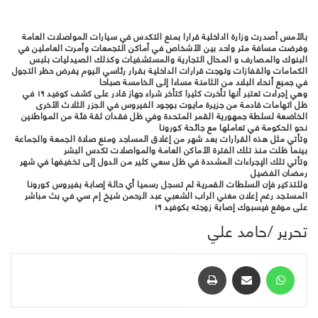
بالأمس أصدرت وزارة ااداخلية قرارا بمنع التكدس في سيارات المواصلات العامة
وفرضت مسافة متر واحد بين الأشخاص في أماكن التجمعات وأمرت العاملين في
البنوك والمصارف و المحال التجارية والمستشفيات وكذلك الصيدليات بلبس
الكمامات والقفازات وتوجت قرارات الداخلية بقرار رئاسي اليوم يفرض حظر التجول
في جميع أنحاء البلاد من الثامنة مساءا إلى الخامسة صباحا
وهي إجراءت تعتبر أنها تأخرت كثيرا كتأخر شراء جهاز قادر على كشف كوفيد ١٩ في
ظل اتهامات قادمة من جزيرة مايوت بوجود الفيروس في الجزر الثلاث الأخرى
الخاضعة لسلطة جمهورية القمر المتحدة وفي ظل فقدان ثقة فئة من المواطنين
نحو الحكومة في تعاملها مع جائحة كورونا
وتأتي مثل هذه القرارات بعد شهر من إغلاق المساجد ومنع صلاة الجمعة والجماعة
بينما ظلت منذ تلك الفترة الأماكن العامة والمواصلات تكدس البشر
وتأتي تلك الإجراءات المشددة في ظل سعي كثير من الدول إلى تخفيفها في شهر
رمضان الفضيل
وللتذكير فإن السلطات القمرية لم تسجل رسميا أي حالة إصابة بفيروس كورونا
المستجد رغم إعلان مغني الراب الشعبي عبد الرحمن شيخ إم سي في بث مباشر
على موقع فيسبوك إصابة زوجته بكوفيد ١٩
تحرير /حامد علي
واتساب
مشاركة عبر البريد
طباعة