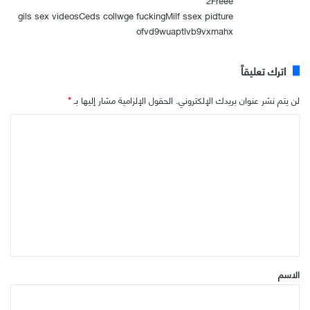
gils sex videosCeds collwge fuckingMilf ssex pidture
ofvd9wuaptlvb9vxmahx
اترك تعليقاً
لن يتم نشر عنوان بريدك الإلكتروني.
الحقول الإلزامية مشار إليها بـ
*
ا
ل
ت
ع
ل
ي
ق
*
الاسم