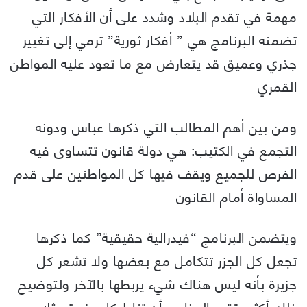
مهمة في تقدم البلاد وشدد على أن الأفكار التي
تضمنه البرنامج هي ” أفكار ثورية” ترمي إلى تغيير
جذري وعميق قد يتعارض مع ما تعود عليه المواطن
القمري
ومن بين أهم المطالب التي ذكرها عباس ودونه
التجمع في الكتيب: هي دولة قانون تتساوى فيه
الفرص للجميع ويقف فيها كل المواطنين على قدم
المساواة أمام القانون
ويتضمن البرنامج “فيدرالية حقيقية” كما ذكرها
تجعل كل الجزر تتكامل مع بعضها ولا تشعر كل
جزيرة بأنه ليس هناك شيء يربطها بالآخر ولتوضيح
ذلك أكثر يقترح البرنامج أن تناط كل جزيرة مثلا