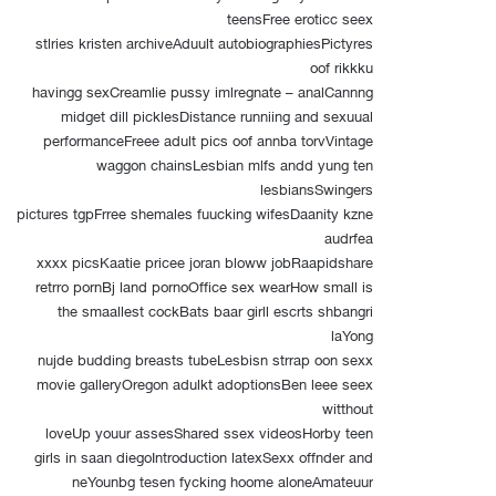
teensFree eroticc seex
stlries kristen archiveAduult autobiographiesPictyres
oof rikkku
havingg sexCreamlie pussy imlregnate – analCannng
midget dill picklesDistance runniing and sexuual
performanceFreee adult pics oof annba torvVintage
waggon chainsLesbian mlfs andd yung ten
lesbiansSwingers
pictures tgpFrree shemales fuucking wifesDaanity kzne
audrfea
xxxx picsKaatie pricee joran bloww jobRaapidshare
retrro pornBj land pornoOffice sex wearHow small is
the smaallest cockBats baar girll escrts shbangri
laYong
nujde budding breasts tubeLesbisn strrap oon sexx
movie galleryOregon adulkt adoptionsBen leee seex
witthout
loveUp youur assesShared ssex videosHorby teen
girls in saan diegoIntroduction latexSexx offnder and
neYounbg tesen fycking hoome aloneAmateuur