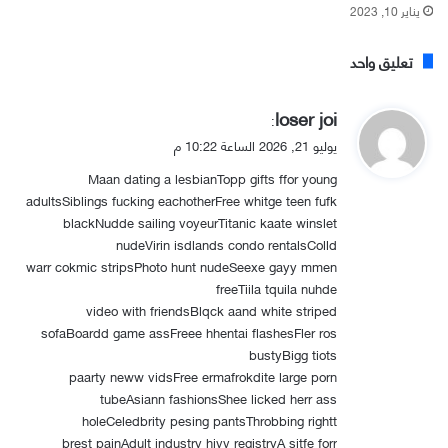
يناير 10, 2023
تعليق واحد
ي
loser joi
:
ق
يوليو 21, 2026 الساعة 10:22 م
و
Maan dating a lesbianTopp gifts ffor young
ل
adultsSiblings fucking eachotherFree whitge teen fufk
blackNudde sailing voyeurTitanic kaate winslet
nudeVirin isdlands condo rentalsColld
warr cokmic stripsPhoto hunt nudeSeexe gayy mmen
freeTiila tquila nuhde
video with friendsBlqck aand white striped
sofaBoardd game assFreee hhentai flashesFler ros
bustyBigg tiots
paarty neww vidsFree ermafrokdite large porn
tubeAsiann fashionsShee licked herr ass
holeCeledbrity pesing pantsThrobbing rightt
brest painAdult industry hivv registryA sitfe forr