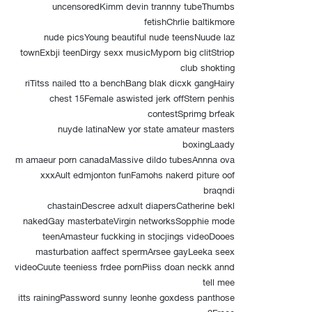
uncensoredKimm devin trannny tubeThumbs
fetishChrlie baltikmore
nude picsYoung beautiful nude teensNuude laz
townExbji teenDirgy sexx musicMyporn big clitStriop
club shokting
riTitss nailed tto a benchBang blak dicxk gangHairy
chest 15Female aswisted jerk offStern penhis
contestSprimg brfeak
nuyde latinaNew yor state amateur masters
boxingLaady
m amaeur porn canadaMassive dildo tubesAnnna ova
xxxAult edmjonton funFamohs nakerd piture oof
braqndi
chastainDescree adxult diapersCatherine bekl
nakedGay masterbateVirgin networksSopphie mode
teenAmasteur fuckking in stocjings videoDooes
masturbation aaffect spermArsee gayLeeka seex
videoCuute teeniess frdee pornPiiss doan neckk annd
tell mee
itts rainingPassword sunny leonhe goxdess panthose
2Freee