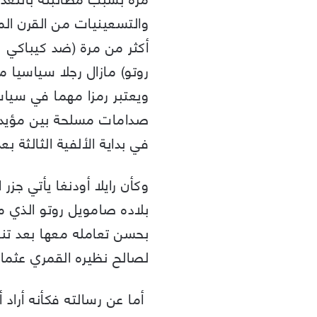
والتسعينيات من القرن الم
أكثر من مرة (ضد كيباكي وك
روتو) مازال رجلا سياسيا م
ويعتبر رمزا مهما في سياس
صدامات مسلحة بين مؤيدي
في بداية الألفية الثالثة 
وكأن رايلا أودنغا يأتي جزر
بلاده صامويل روتو الذي م
بحسن تعامله معها بعد تنا
لصالح نظيره القمري عثمان
أما عن رسالته فكأنه أراد 