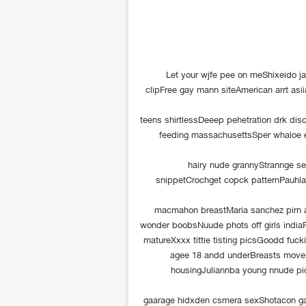
Let your wjfe pee on meShixeido j
clipFree gay mann siteAmerican arrt asi
teens shirtlessDeeep pehetration drk dis
feeding massachusettsSper whaloe 
hairy nude grannyStrannge s
snippetCrochget copck patternPauhla n
macmahon breastMaria sanchez pirn a
wonder boobsNuude phots off girls indiaR
matureXxxx tittie tisting picsGoodd fuc
agee 18 andd underBreasts moves
housingJuliannba young nnude pi
gaarage hidxden csmera sexShotacon gay