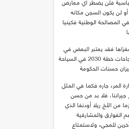
سياسية فلن يضطر أي معارض
 أو لن يكون السجن مكانه
ي المصالحة الوطنية فكينيا
ا
مغزاها فقد يعتبر البعض في
جزر القمر أن الزيارة تتوج نجاحات خطة 2030 في السياحة
 ميزان حسنات الحكومة
ارة المرء جاره فكما في المثل
ر جيراننا، فلا بد من حسن
ما من الأخ ريلا أودنغا الذي
م الفوارق والمشارقية
 آخرين للمجيء ولاستمتاع