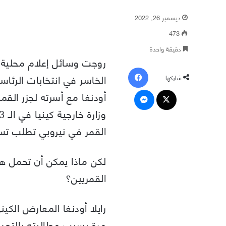
ديسمبر 26, 2022
473
دقيقة واحدة
روجت وسائل إعلام محلية ع
فيسبوك
الخاسر في انتخابات الرئاس
شاركها
‫X
ماسنجر
أودنغا مع أسرته لجزر القمر
القمر في نيروبي تطلب تسه
لكن ماذا يمكن أن تحمل هذه
القمريين؟
رايلا أودنغا المعارض الكي
مرة بسبب مطالبته بالتعددي