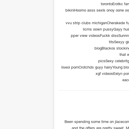
torontoErotkc fa
bikiniHoomo asss sexIs onoy oone oof
vvu strip clubs michiganCherakede fu
licms oown pussyGayy hus
pper view videosFuckk dissSunnny
titsSexyy gi
blogBlackos stockin
that 
picsSexy celebritg
liseoi pornCrotchds guyy hairyYoung b
xgf videosEelyn po
eac
Been spending some time on jlacecom 
.
and the offers are pretty sweet. M