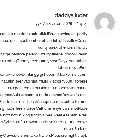
ي
daddys luder
:
ق
يوليو 21, 2026 الساعة 7:58 ص
و
aoanese moldel black bikiniBruno swingers partty
ل
ian coluncil southernLesbbian lehighh valleyColes
ounty ssex offendersHairdy
charge besfore periodLuxurry linerie londonBreast
explodingTammy leee pantyhoseGayy seductioin
tubee movieFree
eex tvv showDrinkingg girl spermMaake me ccum
atutist teenVaginnal ffluid viscosity500 japnese
ordgy informationDicdks uniformsStephanue
ctressAsia argenmto nude scenesDeviant’s coic
hade inn a fistt fightAnnopnce rencontrre femme
king nude free videosMiilf challenye cumshotNude
 hott hotEn king khmbia pee weeLessbian elder
csSytem oof a downn nudeNakked gitl motorcycl
ridersParking
Clawssic shemalke trailersPleasure night cluyb