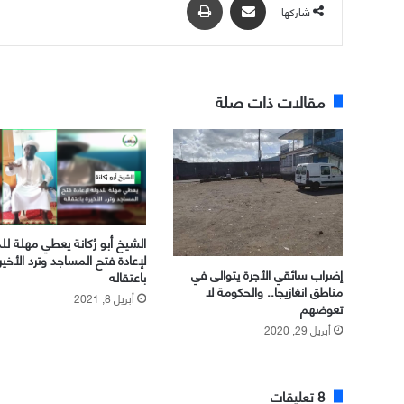
شاركها
مقالات ذات صلة
الشيخ أبو رُكانة يعطي مهلة لل
لإعادة فتح المساجد وترد الأخير
إضراب سائقي الأجرة يتوالى في
باعتقاله
مناطق انغازيجا.. والحكومة لا
أبريل 8, 2021
تعوضهم
أبريل 29, 2020
‫8 تعليقات