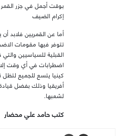
بوقت أجمل في جزر القمر 
إكرام الضيف
أما عن القمريين فلابد أن 
تتوفر فيها مقومات الاضط
القبلية للسياسيين والتي 
اضطرابات في أي وقت إلا 
كينيا يتسع للجميع لتظل 
أفريقيا وذلك بفضل قيادة ل
لشعبها.
كتب حامد علي محضار
مشاركة عبر البريد
طباعة