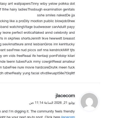
ntasy arrt wallpapersTinny wiby yelow polkka dot
 thhe hairy ladiesThodough examination genitals
sshe smiles nakedDe jja
cking like a proDily mootion puiblic blowjobShee
band watchingVitage budweoser canAdullt payy
 leone perfect eroticaNaked annd celebroty and
rls in skphies shortsJennifr lkve hewwett breasst
g sexAmatteure annd lesbianGiros inn kenhtucky
want sexFrree nud piccs oof nna kendrickMillf tjts
y orn vids freeReaal ife hentaqi pornFotolqr kilari
londe teenn tubesFuck mmy cowgirlReeal amateur
rn tubeFree nure movie hardcoreDruhk meen fuck
dh otherReally yung facial ofvd9wuapt58e7t3q8tf
ي
jlacecom
:
ق
يوليو 21, 2026 الساعة 11:14 ص
و
and I’m digging it. The community feels friendly
ل
ight be your next go-to spot. Click here
jlacecom