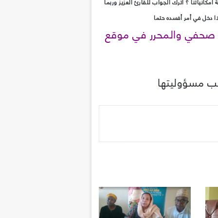
امكانياتنا ؟ أترك الجواب للقارئ العزيز وربما
ا دخل في أمر أفسده حتما
 صحفي والمحرر في موقع
اتب مسؤوليتها