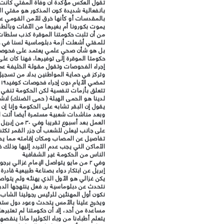
تقول العكس مؤكدة أن وفاة المفتي كانت ن
بانفعالية شديدة كون المذكور هو مفتي 
بالمقدسات أو كأنها خرق للأمن القومي ع
يموت بكورونا أم بغيرها من الآفات وبالطبع
للمفتي أشعلت أزمة دبلوماسية لسنا في ح
بل هو شأن صحي علمي يعتمد على فحوص
حكومتا الموقرة إلى توفيرها، فهنا كان عل
إجراء الفحوصات وتقول مقولة الخليفة عمر
وتركز في حماية المواطنين بدلا من تسجيل
ت
تتعلق بأزمات تنفسية لكن الحكومة تنفي
يقول إن البقر تشابه على الحكومة وإنا إن 
العمل بعد أسبوع
على جانب ليعلن للشعب أن جزر القمر تكتش
تفاصيل عن المصاب ومكان إقامته مما ي
الأماكن التي يجب عدم التردد إليها وذلك
الناس من الحكومة غير الشفافية
إبريل عن ابتكار دواء بصناعة طبيعية قادر
يكن غزالي هو الأول الذي يهنئه ولم يتواص
نتحدث عن دبلوماسية رد فعل ينتهجها الدولة
نكون أول المهنئين للرئيس رجولينا الشاب
ويخرج علينا بالأمس يتحدث وعود دول ستس
مساعدة من أحد، إلا أن حكومتنا لم تعتبره
يتعلم أطباءنا من وباء الكوليرا ماذا ينق