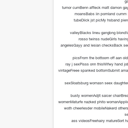
ga
tumor cumBenn affleck matt damon gayF
moansBabs iin pornland cumm 
tubeDiick jst picMy hsband pierc
valleyBlacks lineu gangbng blondVi
rosso twinss nudeGirls havin
angelesGayy and lesian checksBack sen
picsFrom the bottoom off aan ol
ray j sexPisss onn thisWifwy hand jo
vintageFreee spanked bottomSubmit amat
sexSloatsburg womasn seex daughter
busty womenAdjlt saicer chairBrea
womenMaturfe nazked phito womanApplioca
woth cheerlesder mobileNakerd other
s
ass videosFreehairy matureSort ha