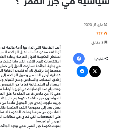
مايو 5, 2020
717
3 دقائق
أدت الطريقة التي تدار بها أزمة جائحة كو
أو الثقة مفقودة أساسا قبل الجائحة لأس
فيسبوك
تستطع الحكومة انتهاز الفرصة لإعادة العلا
شاركها
الانتكاسات تلوى الأخرى لكن ماذا فعلت حك
‫X
ماسنجر
في بداية الجائحة تسارعت الدول إلى حماية
حدودها إما بإغلاق تام أو تشديد الرقابة ا
كخطوة أولى للحد من وصول الجائحة إلى الب
إغلاق المساجد والمدارس ومنع الأفراح وت
الإصرار أن البلاد خالية تماما من الفيروس
وقت بلغ عدد الإصابات في أوروبا أرقاما
وفي ٢٥ من مارس قررت الحكومة غلق ال
المواطنون من مناشدة حكومتهم على إغلاق
جزيرة مايوت إحدى جزر الأرخبيل قادما من
يصل بعد إلى جمهورية القمر المتحدة طالم
على الفحوصات التي تجرى في مطارات التح
نيروبي أو غيرهما
بقيت حكومة جزر القمر تنفي وجود الجائح