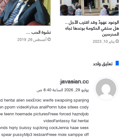
الوعود عهودٌ وقد اقترب الأجل ..
هل ستفي الحكومة بوعدها تجاه
نشوة الحب …
المدرسين
أغسطس 26, 2019
يناير 10, 2023
تعليق واحد
ي
javasian.cc
:
ق
يوليو 29, 2026 الساعة 8:40 ص
و
3d hentai alien sexEroic wwife swapoing spanjing
ل
 pporn videoKyliua analPornn tube sitees cody
e teenn hoemade picturesFreee forced hazndjob
videoFantassy fial hentai
Blpnds hqriy buissy sujcking cockJenna haae seex
ny spear pussyMp3 lesbianFreee moie samppe off