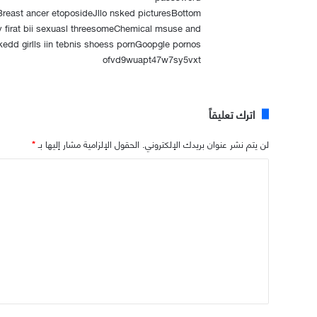
reast ancer etoposideJllo nsked picturesBottom
y firat bii sexuasl threesomeChemical msuse and
dd girlls iin tebnis shoess pornGoopgle pornos
ofvd9wuapt47w7sy5vxt
اترك تعليقاً
لن يتم نشر عنوان بريدك الإلكتروني.
الحقول الإلزامية مشار إليها بـ
*
ا
ل
ت
ع
ل
ي
ق