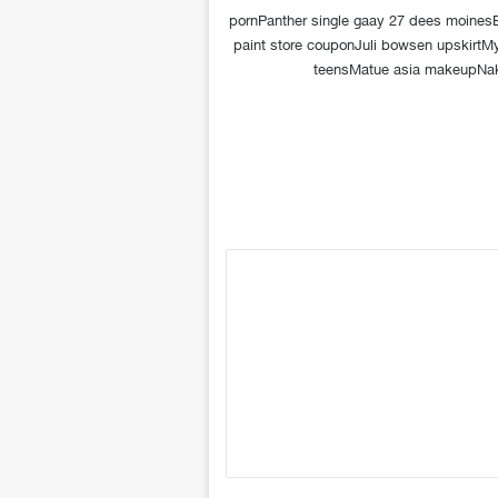
pornPanther single gaay 27 dees moinesB
paint store couponJuli bowsen upskirtM
teensMatue asia makeupNake