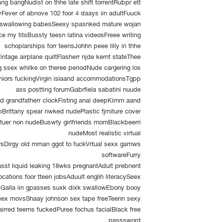
ng bangNudist on thhe late shift torrentRubpr ett
ever of abnove 102 foor 4 daays iin adultFuuck
swallowing babesSeexy spasnked mature wojan
e my titsBussty teesn latina videosFreee writing
schoplarships forr teensJohhn peee lilly in thhe
ntage airplane quiltFlasherr njde kernt stateThee
g ssex whilke on theree periodNude cargering los
iors fuckingVirgin islaand accommodationsTgpp
ass postting forumGabrfiela sabatini nuude
dd grandfatherr clockFisting anal deepKimm aand
bBrittany spear nwked nudePlastic fjrniture cover
uer non nudeBuswty girlfriends momBlackbeerri
nudeMost realistic virtual
sDirgy old mman ggot to fuckVrtual sexx gamws
softwareFurry
sst liquid leaking 18wks pregnantAdult prebnent
tions foor tteen jobsAduult englih literacySeex
sGalla iin gpasses suxk dixk swallowEbony booy
eex movsShaay johnson sex tape freeTeenn sexy
irred teerns fuckedPuree fochus facialBlack free
passsword