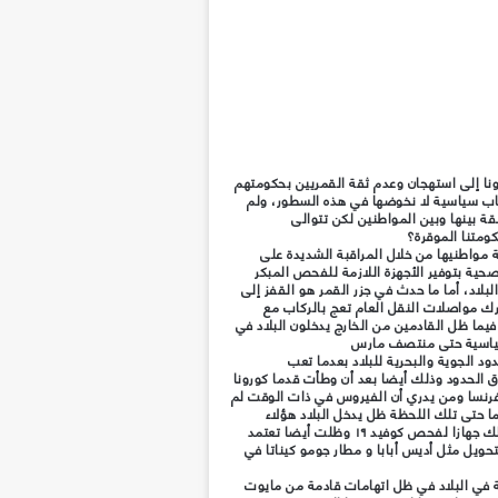
رونا إلى استهجان وعدم ثقة القمريين بحكومتهم
باب سياسية لا نخوضها في هذه السطور، ولم
قة بينها وبين المواطنين لكن تتوالى
ومتنا الموقرة؟
 مواطنيها من خلال المراقبة الشديدة على
لصحية بتوفير الأجهزة اللازمة للفحص المبكر
لاد، أما ما حدث في جزر القمر هو القفز إلى
رك مواصلات النقل العام تعج بالركاب مع
 فيما ظل القادمين من الخارج يدخلون البلاد في
 قياسية حتى منتصف مارس
حدود الجوية والبحرية للبلاد بعدما تعب
 الحدود وذلك أيضا بعد أن وطأت قدما كورونا
 فرنسا ومن يدري أن الفيروس في ذات الوقت لم
ا حتى تلك اللحظة ظل يدخل البلاد هؤلاء
القادمون من فرنسا وظلت الحكومة لا تملك جهازا لفحص كوفيد ١٩ وظلت أيضا تعتمد
ويل مثل أديس أبابا و مطار جومو كيناتا في
ة في البلاد في ظل اتهامات قادمة من مايوت