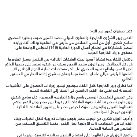
كتب صفوان عُمور عبد الله:
التقى وزير الشؤون الخارجية والتعاون الدولي محمد الأمين صيف بنظيره المصري
سامح شكري، أول من أمس، السادس من مارس في القاهرة وذلك أثناء زيارته
لمصر للمشاركة في اجتماع أعمال الدورة العادية (149) لمجلس الجامعة على
مستوى وزراء الخارجية العرب.
وتناول اللقاء عدة قضايا أهمها بحث العلاقات الثنائية بين البلدين وسبل تطويرها
فى كل المجالات. وعبر الوزير محمد الأمين صيف عن شكره لمصر على دعمها الدائم
لجزر القمر، وأطلع نظيره المصري على آخر مستجدات عملية الحوار الوطنى التى
أطلقها الرئيس غزالي عثمان، خاصة فيما يتعلق بمشروع إعادة النظر في الدستور
الحالي.
كما تطرق وزير الخارجية خلال اللقاء موضوع تيسير إجراءات الحصول على التأشيرات
المصرية لمواطنى جزر القمر الراغبين في السفر إلى القاهرة للعلاج.
وفي تصريح للمتحدث الرسمى باسم وزارة الخارجية المصرية، فإن سامح شكري
وزير خارجية مصر قد أشاد بقوة العلاقات التى تربط بين مصر وجزر القمر بحكم
انتمائهما العربى والإفريقى، مؤكدا حرص مصر على تطوير العلاقات الثنائية
البلدين فى كل المجالات.
وأعرب الوزير شكري عن ترحيب مصر بتوفير دورات تدريبية لنقل الخبرات وبناء
القدرات فى المجالات ذات الأولوية لجزر القمر، مثمنا التنسيق المستمر بين
الجانبين فى الساحة الدولية.
واتفق الوزيران في لقائهما على اهتمام البلدين بمتابعة التنسيق بينهما فى