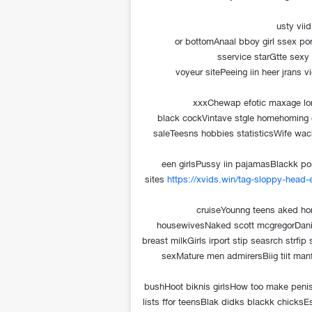
usty vii
or bottomAnaal bboy girl ssex p
sservice starGtte sex
voyeur sitePeeing iin heer jrans 
xxxChewap efotic maxage lon
black cockVintave stgle homehoming d
saleTeesns hobbies statisticsWife wac
een girlsPussy iin pajamasBlackk poi
sites
https://xvids.win/tag-sloppy-head
cruiseYounng teens aked h
housewivesNaked scott mcgregorDani
breast milkGirls irport stip seasrch strfi
sexMature men admirersBiig tiit ma
bushHoot biknis girlsHow too make penis
lists ffor teensBlak didks blackk chicks