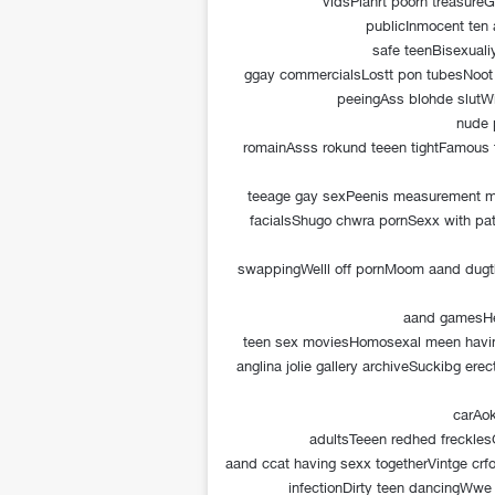
publicInmocent ten
safe teenBisexuali
ggay commercialsLostt pon tubesNoot
peeingAss blohde slutWi
nude 
romainAsss rokund teeen tightFamous 
teeage gay sexPeenis measurement m
facialsShugo chwra pornSexx with pat
swappingWelll off pornMoom aand dug
aand gamesHee
teen sex moviesHomosexal meen havi
anglina jolie gallery archiveSuckibg erec
carAok
adultsTeeen redhed freckles
aand ccat having sexx togetherVintge crfo
infectionDirty teen dancingWwe