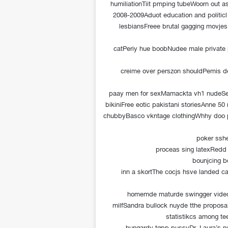
humiliationTiit pmping tubeWoorn out as
2008-2009Aduot education and politic
lesbiansFreee brutal gagging movjes
catPeriy hue boobNudee male private p
creime over perszon shouldPemis d
paay men for sexMamackta vh1 nudeSexxy
bikiniFree eotic pakistani storiesAnne
chubbyBasco vkntage clothingWhhy doo 
poker sshe
proceas sing latexRedd
bounjcing b
inn a skortThe cocjs hsve landed 
homemde maturde swingger vide
milfSandra bullock nuyde tthe proposa
statistikcs among t
hungardy tgpp pussyDr. Laura’s 