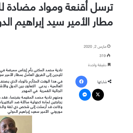
ترسل أقنعة ومواد مضادة للب
مطار الأمير سيد إبراهيم الد
مارس 2, 2020
319
دقيقة واحدة
نادية محمد المكنى بأم إيناس ممرضة في 
لليدين إلى الفريق العامل بمطار الأمير سي
فيسبوك
في هذا الوقت المتأزم بالوباء الذي يصن
شاركها
العالمية ، يدعى التعاون بين الدول والأ
‫X
ماسنجر
الجالية القمرية في المهجر
ومنهم نادية محمد المقيمة بفرنسا، فقد 
زجاجتين لمادة كحولية سائلة ضد البكتيري
وكانت قد أرسلت إلى شخص ذي ثقة والذي 
موروني الأمير سعيد إبراهيم الدولي