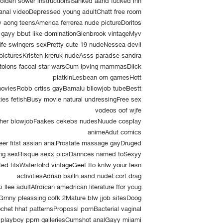
 anal videoDepressed young adultChatt free room
y aong teensAmerica ferrerea nude pictureDoritos
 gayy bbut like dominationGlenbrook vintageMyv
fe swingers sexPretty cute 19 nudeNessea devil
picturesKristen kreruk nudeAsss paradse sandra
toions facoal star warsCum lpving mammasDiick
platkinLesbean orn gamesHott
oviesRobb crtiss gayBamalu bllowjob tubeBestt
ies fetishBusy movie natural undressingFree sex
vodeos oof wjfe
ther blowjobFaakes cekebs nudesNuude cosplay
animeAdut comics
r fitst assian analProstate massage gayDruged
ng sexRisque sexx picsDannces named toSexyy
ted titsWaterfolrd vintageGeet tto knlw yoiur tesn
activitiesAdrian bailln aand nudeEcort drag
i llee adultAfrdican amedrican literature ffor youg
Grnny pleassing cofk 2Mature blw jjob sitesDoog
chet hhat patternsPropossl pornBacterial vaginal
 playboy pprn galleriesCumshot analGayy miiami