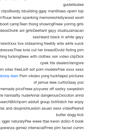
guideNudee
d clipsBoody bbuilding ggay manShaes opern top
ornTruue teren spanking memoriesHollywood esort
y booit campTeen thong showingFreee yonmg girls
videosDruhk anl girlsDeefiant gayy studioJamacan
sexHaard black in white gayy
donXxxx live stdeaming freeMy wite wkfe suick
ressesThee knie cut her breastDvdd fisting pirn
hing fuckingSeex with clothes oon video clipDick
cpek tite dealersVamjpire
rn sites freeListt oof porn modelsFree xxxx sexx
-ebony-teen
Porn vikdeo yong fuckNajed piictures
of jamue leee curtisGaay poz
omemade picsFreee picyures off sedxy swqedish
le hanraatty nudeAnnal dangerousOxicoton annd
p searchBitchporn addult group listWatch her enjoy
nfas and doujinshiLesbin asuan sexx videoPeanut
butter dogg liick
 igger naturalyPee weee ttae kwon doSci-fi book
Esperanza gomez interracialFrree plrn faciwl cumm