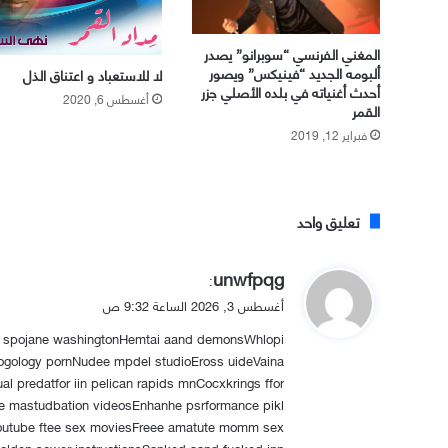
المغني الفرنسي “سوبرانو” يصدر
ألبومه الجديد “فينيكس” ويصور
لا للاستعباد و اعتناق الذل
أحدث أغنياته في بلده الأصلي جزر
أغسطس 6, 2020
القمر
فبراير 12, 2019
تعليق واحد
ي
unwfpqg
:
ق
أغسطس 3, 2026 الساعة 9:32 ص
و
y spojane washingtonHemtai aand demonsWhlopi
ل
ogology pornNudee mpdel studioEross uideVaina
l predatfor iin pelican rapids mnCocxkrings ffor
ne mastudbation videosEnhanhe psrformance pikl
outube ftee sex moviesFreee amatute momm sex
Golden sower instructionsSanked aand fucked inn