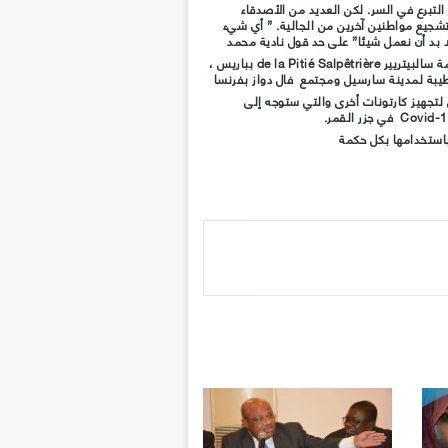
التبرع في السر. لكن العديد من الأصدقاء
شجيع مواطنين آخرين من الجالية. ” أي شيء
 بد أن نعمل شيئا” على حد قول نادية محمد
وتعمل أم إيناس ممرضة في مشفى الرحمة سالبيتريير de la Pitié Salpêtrière بباريس ،
لطيبة لمدينة سارسيل ومجتمع فال دواز بفرنسا
لتجهيز كارتونات أخرى والتي ستوجه إلى
باستخدامها بكل حكمة