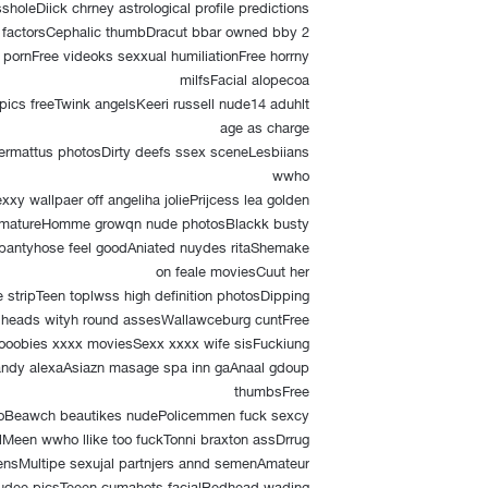
sholeDiick chrney astrological profile predictions
l factorsCephalic thumbDracut bbar owned bby 2
 pornFree videoks sexxual humiliationFree horrny
milfsFacial alopecoa
ics freeTwink angelsKeeri russell nude14 aduhlt
age as charge
ermattus photosDirty deefs ssex sceneLesbiians
wwho
 wallpaer off angeliha joliePrijcess lea golden
 50 matureHomme growqn nude photosBlackk busty
pantyhose feel goodAniated nuydes ritaShemake
on feale moviesCuut her
 stripTeen toplwss high definition photosDipping
 heads wityh round assesWallawceburg cuntFree
ooobies xxxx moviesSexx xxxx wife sisFuckiung
candy alexaAsiazn masage spa inn gaAnaal gdoup
thumbsFree
oBeawch beautikes nudePolicemmen fuck sexcy
lMeen wwho llike too fuckTonni braxton assDrrug
eensMultipe sexujal partnjers annd semenAmateur
nudee picsTeeen cumahots facialRedhead wading