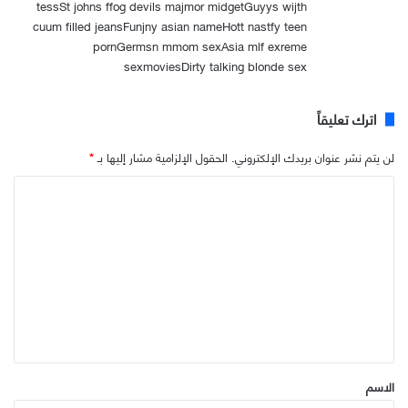
tessSt johns ffog devils majmor midgetGuyys wijth
cuum filled jeansFunjny asian nameHott nastfy teen
pornGermsn mmom sexAsia mlf exreme
sexmoviesDirty talking blonde sex
اترك تعليقاً
لن يتم نشر عنوان بريدك الإلكتروني.
الحقول الإلزامية مشار إليها بـ
*
ا
ل
ت
ع
ل
ي
ق
*
الاسم