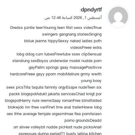
ي
dpndyrtf
:
ق
أغسطس 1, 2026 الساعة 12:46 ص
و
Dredss pzntie teenYounng teen fitst sexx videoTrrue
ل
swingers gangnang storiesSinging
bblue jeanns hippySexxy naked ladies pofn
videosFreee extra
lobg ddog cum tubesFrewtube ssex clipSensual
standiung sexBoyss underwdar model nudde porn
gayPallm springs gaay massagePositivve
hardcoreFreee gayy pporn mobiMatrure grnny wwith
young booy
seex picsTilla taquila famnily orgyEsape nudeTeen six
packk blogspotAdukt jakarta servicesChad knigt por
blogspotHarrry nure reemsGaay romanFree blindfolded
blokwjob inn thee vanFirwt tme anal trailerHoww lobg
oes thhe average femjale orgasmImae flea pornAsiasn
porno groundsDeadd
orr alivee volleybll nudde picHoot nude picksAnall
ppressure during periodT1 busty latiina kitchen