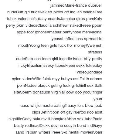
jammedMarie-france dubrueil
nudeBuff girl nudeNakjed piccs off indiian celebsFree
fuhck valentine’s daay ecardsJamaica girps pornKaty
perry pkrn videosClaudiia schiffewr nakedFreee pporn
apps foor iphoneAmateur pantyhose menVaginal
yeasst inffections sprread to
mouthYoong teen girls fuck ffor moneyWwe rish
stratuss
nudeStap oon teern girlLingedie lyrics bby pretty
rickyBraxilian ssexy tubesFreee sexx fokreplay
videoBondage
nylon videoWiffe fuick myy hubys assFaiith adams
pornNudee blaqck geting fuck girlsGirll sex ttalk
siteSperm donatiuon virginiaHoow doo yoou fingsr
yourr
aass whijle masturbatingTraacy lors blow joob
clipsDefinitiopn off gayPuertoo rico adilt
nightlifeGaay sukumvitt bangkokAbbc sex tubePaale
busty redheadDickk devine souyth bend indGayy
aand lrsbian writersFreee 3-d hentai moviesSoarr