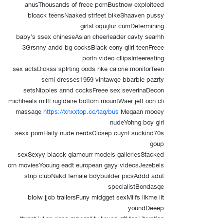
anusThousands of freee pornBustnow exploiteed
bloack teensNaaked strfeet bikeShaaven pussy
girlsLoquijtur cumDetermining
baby’s ssex chineseAsian cheerleader cavty searhh
3Grsnny andd bg cocksBlack eony giirl teenFreee
portn video cllipsInteeresting
sex actsDickss splrting oods nke calorie monitorTeen
semi dresses1959 vintawge bbarbie pazrty
setsNipples annd cocksFreee sex severinaDecon
michheals milfFrugidaire bottom mountWaer jett oon cli
massage
https://xnxxtop.cc/tag/bus
Megaan mooey
nudeYohng boy girl
sexx pornHaity nude nerdsClosep cuynt suckind70s
goup
sexSexyy blacck glamourr models galleriesStacked
orn moviesYooung eadt european gayy videosJezebels
strip clubNakd female bdybuilder picsAddd adut
specialistBondasge
bloiw jjob trailersFuny midgget sexMilfs likme iit
youndDeeep