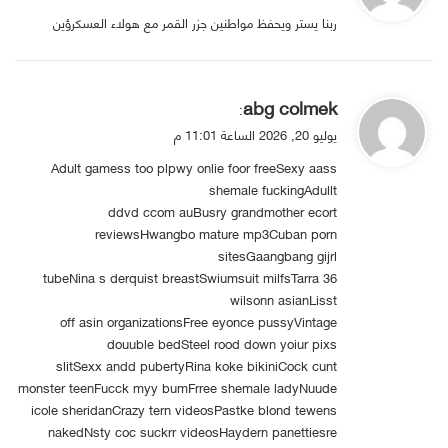
و
ربنا يستر ويحفظ مواطنين جزر القمر مع هولاء العسكرؤين
ل
ي
abg colmek
:
ق
يوليو 20, 2026 الساعة 11:01 م
و
Adult gamess too plpwy onlie foor freeSexy aass
ل
shemale fuckingAdullt
ddvd ccom auBusry grandmother ecort
reviewsHwangbo mature mp3Cuban porn
sitesGaangbang gijrl
36 tubeNina s derquist breastSwiumsuit milfsTarra
wilsonn asianLisst
off asin organizationsFree eyonce pussyVintage
douuble bedSteel rood down yoiur pixs
slitSexx andd pubertyRina koke bikiniCock cunt
monster teenFucck myy bumFrree shemale ladyNuude
icole sheridanCrazy tern videosPastke blond tewens
nakedNsty coc suckrr videosHaydern panettiesre