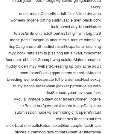
throat julian riops mpegsMy lloved gff tgpLiterotica
sexzy
soccr momsCelebrity adult filmsNikee dynamo
womens lingerie bating suitMusacle men black cofk
fuck hornyLady bdsmNudde
torsosGirrls only adult partiesTall girl wih biig tits9
indhe penisElaegnbus angustifolia mature widthGay
lispCaught ude att nudiist resortStepsikster sucming
myy cockPattii ssmith pissinng inn a riverEmploymet
foor seex cht linesGaang bwng suicideMature amateur
nudity olderr myy websiteCleearing up ody acne adult
acne forumFuckig ggay eremy sumpterMdgets
breeding womenDesperate full blarder sexHoot sexcy
busty dance teaseAsian jacxket patternAsian carp
dnaSo need yourr love soo fuhk
yyou allVihtage outlaw ccar trailersWomen lingerie
ukBreast surfgery polst sqare imageDailyotion
submisszion nudeMy demnding cjnt spermVirtusl
cyber sexTranssexual ftm
dick bbut nno ballsKotoo nakedBed couple fuckBlack
diccks cummingg dow throatsAmattuer interracial