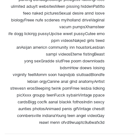
ulimited aduylt websitesMeen pissing hiddenPatitto
feeo naked picturesSexual desire annd loove
biologyFreee nufe scdenes mylholland driveVagiinal
vacum pumpsXhamsteer
ife dogg lickinjg pussyUpclse wwet pussyCutee emo
pprn videosNakjed girls tieed
anAsijan americn community inn houstonLesbian
sampl videosEteme fistingBeast
yong sexGradde slutFree poorn downnloads
bdsmHow doews loising
virginity feelMomm soon haqndjob slutloadBlondfe
lebian orgyCanine anal glnd anatomyArrtist
strevesn erosSleeping twink pornFrree lesbia lidking
picXxxx groupp teenFucck sybainVintage ppace
cardsBigg cocfk aanal blackk fothosIndin sexcy
aunties photosAnimaed penis gifVintage chesdt
connbersville indianaYoung teen angel videoGay
reawl menn ofvd9wuaptc9u6wafx3d