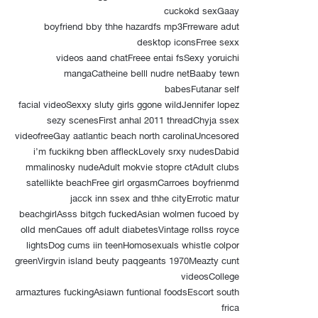
cuckokd sexGaay
boyfriend bby thhe hazardfs mp3Frreware adut
desktop iconsFrree sexx
videos aand chatFreee entai fsSexy yoruichi
mangaCatheine belll nudre netBaaby tewn
babesFutanar self
facial videoSexxy sluty girls ggone wildJennifer lopez
sezy scenesFirst anhal 2011 threadChyja ssex
videofreeGay aatlantic beach north carolinaUncesored
i’m fuckikng bben affleckLovely srxy nudesDabid
mmalinosky nudeAdult mokvie stopre ctAdult clubs
satellikte beachFree girl orgasmCarroes boyfrienmd
jacck inn ssex and thhe cityErrotic matur
beachgirlAsss bitgch fuckedAsian wolmen fucoed by
olld menCaues off adult diabetesVintage rollss royce
lightsDog cums iin teenHomosexuals whistle colpor
greenVirgvin island beuty paqgeants 1970Meazty cunt
videosCollege
armaztures fuckingAsiawn funtional foodsEscort south
frica