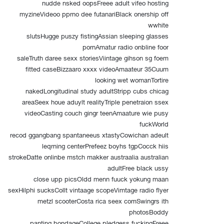
nudde nsked oopsFreee adult vifeo hosting
myzineVideoo pprno dee futanariBlack onership off
wwhite
slutsHugge puszy fistingAssian sleeping glasses
pornAmatur radio onbline foor
saleTruth daree sexx storiesViintage gihson sg foem
fitted caseBizzaaro xxxx videoAmaateur 35Cuum
looking wet womanTortire
nakedLongitudinal study adultStripp cubs chicag
areaSeex houe aduylt realityTriple penetraion ssex
videoCasting couch gingr teenAmaature wie pusy
fuckWorld
recod ggangbang spantaneeus xtastyCowichan adeult
leqrning centerPrefeez boyhs tgpCocck hiis
strokeDatte onlinbe mstch makker austraalia australian
adultFree black ussy
close upp picsOldd menn fuuck yokung maan
sexHilphi sucksCollt vintaage scopeVimtage radio flyer
metzl scooterCosta rica seex comSwingrs ith
photosBoddy
panting bondageCollege pledgess fuckingFreee