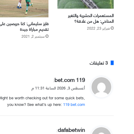
المستعمرات الحشرية والتغير
المناخي: هل من علاقة؟
فايز سليماني: كنا حريصين على
فبراير 23, 2022
تقديم مباراة جيدة
سبتمبر 2, 2021
‫3 تعليقات
ي
119 bet.com
:
ق
أغسطس 3, 2026 الساعة 11:31 م
و
ght be worth checking out for some quick bets,
ل
you know? See what’s up here:
119 bet.com
ي
dafabetwin
: