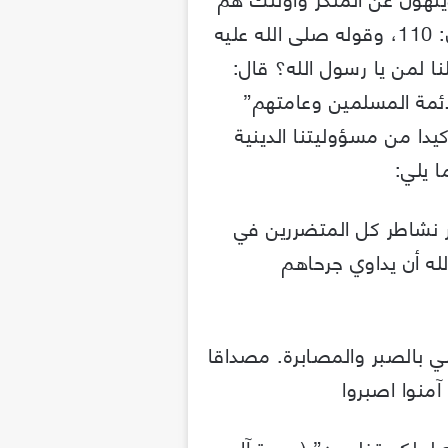
المفلحون” سورة آل عمران: 110، وقوله صلى الله عليه
ا لمن يا رسول الله؟ قال:
لأئمة المسلمين وعامتهم”
كيدا من مسؤوليتنا الدينية
ا يلي:
مر نشاطر كل المتضررين في
له أن يداوي جرحاهم
تحلي بالصبر والمصابرة. مصداقا
 آمنوا اصبروا
له لعلكم تفلحون” (سورة آل