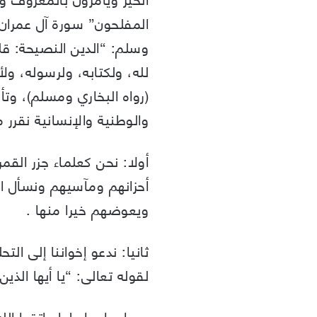
وسلم: “الدين النصيحة: قلن
لله، ولكتابه، ولرسوله، و
(رواه البخاري ومسلم)، وتأ
والوطنية والإنسانية نقرر م
أولا: نحن كعلماء جزر الق
أحزانهم ومآسيهم ونسأل ال
ويعوضهم خيرا منها .
ثانيا: ندعو إخواننا إلى ال
لقوله تعالى: “يا أيها الذين
وصابروا ورابطوا واتقوا ال