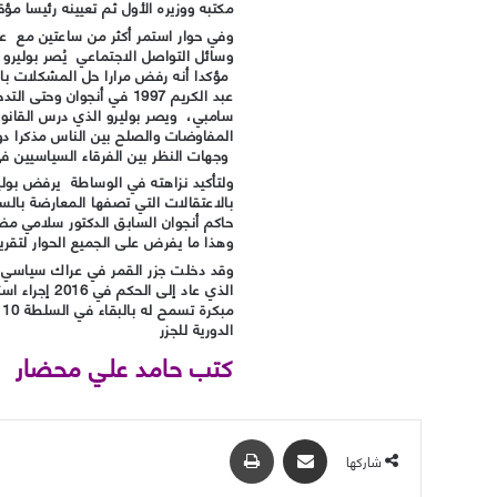
مكتبه ووزيره الأول ثم تعيينه رئيسا مؤقتا ع
وفي حوار استمر أكثر من ساعتين مع عب
وسائل التواصل الاجتماعي يُصر بوليرو 
مؤكدا أنه رفض مرارا حل المشكلات بال
عبد الكريم 1997 في أنجوان 
سامبي، ويصر بوليرو الذي درس القانون
وجهات النظر بين الفرقاء السياسيين في 
ولتأكيد نزاهته في الوساطة يرفض بولير
بالاعتقالات التي تصفها المعارضة بال
حاكم أنجوان السابق الدكتور سلامي مضي
وهذا ما يفرض على الجميع الحوار لتقري
الذي عاد إلى ا
م
الدورية للجزر
كتب حامد علي محضار
مشاركة عبر البريد
طباعة
شاركها