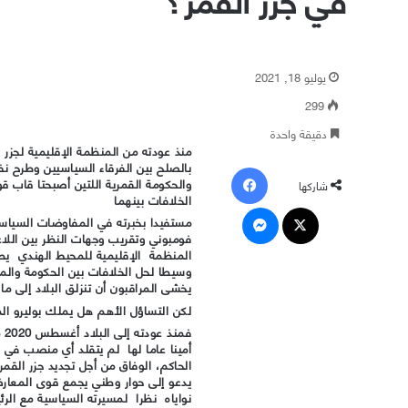
يوليو 18, 2021
299
دقيقة واحدة
منذ عودته من المنظمة الإقليمية لجزر 
بالصلح بين الفرقاء السياسيين وطرح ن
فيسبوك
والحكومة القمرية اللتين أصبحتا قاب ق
شاركها
الخلافات بينهما
‫X
ماسنجر
مستفيدا بخبرته في المفاوضات السياسي
فومبوني وتقريب وجهات النظر بين الل
المنظمة الإقليمية للمحيط الهندي يط
وسيطا لحل الخلافات بين الحكومة وال
يخشى المراقبون أن تنزلق البلاد إلى ما قب
لكن التساؤل الأهم هل يملك بوليرو ال
فم
أمينا عاما لها لم يتقلد أي منصب في ا
الحاكم، الوفاق من أجل تجديد جزر القم
يدعو إلى حوار وطني يجمع قوى المعا