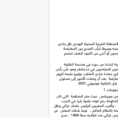
المنطقة الغربية للمحيط الهندي ظل ينادي
فسه وسيطا لرأب الصدع بين المعارضة
وسين أو أدنى من اللجوء للعنف لحسم
ة ابتداءا من دوره في هندسة اتفاقية
اعبين السياسيين في مدغشقر وهو على رأس
رح حمادة مادي الملقب بوليرو نفسه اليوم
معارضة بعد أن وصلت الأمور إلى مستوى
ل اتفاقية فومبوني 2001
مقومات ؟
نذ عودته إلى البلاد أغسطس 2020 من موريشس حيث مقر المنظمة التي كان
لحكومة رغم كونه عضوا بارزا في الحزب
ر ، وأقرب المقربين للرئيس عثمان غزالي وظل
رضة بالنظام الحاكم ، فيما شكك البعض عن
نواياه نظرا لمسيرته السياسية مع الرئيس غزالي منذ انقلابه سنة 1999 ، مدير