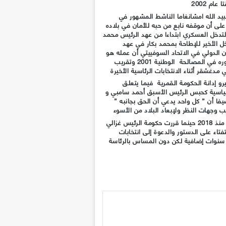
ام 2002
يد الله امشانغاما الناشط المشهور في
على أن موقفه نابع من حبه للأمان في بلاده
تدخل العسكري ابتداءا من عهد الرئيس محمد
وحتى التدخل الأخير للإطاحة بمحمد بكار في عهد
 الدولي في الاتحاد السوفييتي أن عمله هو
المفاوضات والصلح بين الناس مذكرا دوره في المصالحة الوطنية 2001 وتقريب
مدغشقر أثناء الانتخابات الرئاسية الأخيرة
و إدانة الحكومة القمرية فيما يتعلق
سياسية كحبس الرئيس الأسبق أحمد سامبي و
فا أن ” كل واحد يدعي أن الحق بجانبه ”
ب وجهات النظر ولإبعاد البلاد من الأسوء
وقد دخلت جزر القمر في عراك سياسي منذ 2018 حينما قررت حكومة الرئيس غزالي
لحكم في 2016 إجراء استفتاء على الدستور والدعوة إلى انتخابات
بكرة تسمح له بالبقاء في السلطة 10 سنوات إضافية لكن دون المساس بالرئاسة