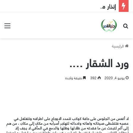
إنذار مبكر إلى الحكومة
بحث عن
الق
الرئيسية
ورد الشقار ….
يونيو 4, 2020
392
دقيقة واحدة
لا أتعس من الجلوس على حافة كوكب تتمدد الاوجاع على اطرافه وتتغلغل في
عصبه فتتشظى صرخاته واهاته واحداثه لتهاجر أسرابه من مكان إلى مكان ، من هم
إلى ألم لتبحث عن ما فقدته من ظلالها وظلها والدمع في المآقي لا يجف إلا
لحظات التناسي ،وابتسامة تتسول ثغرا بين قسمات طفلة نسيت براءتها مع لعبتها