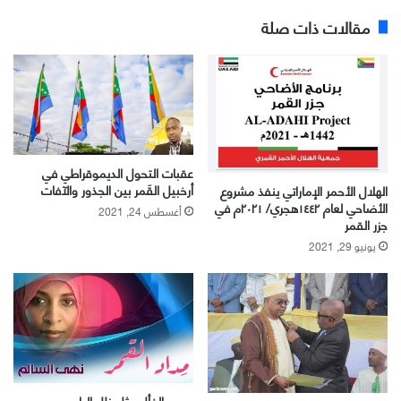
مقالات ذات صلة
عقبات التحول الديموقراطي في
أرخبيل القَمر بين الجذور والآفات
الهلال الأحمر الإماراتي ينفذ مشروع
الأضاحي لعام ١٤٤٢هجري/ ٢٠٢١م في
أغسطس 24, 2021
جزر القمر
يونيو 29, 2021
حسن الفأل مثل ظِل الياسمين