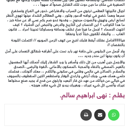
الصغيرة في مكان ما حين دوت تلك القنابل صحواً لا سهواً ، ، ،
اجيال غالبيتها العظمى ترتوي من السراب والافتراض ،تدور في الفراغ وتستفرغ
عمرها وهماً ،تضج في توافه الامور وتثور ، وفي العظائم الشداد عينها تهوى النظر
لسابع ارض وتهوي والصوت مبحوح ،، وقدوة غدو صم بكم عمي الا عن سلة خبز ،
ما هذا الكوكب ؟ اين الانسان اين التاريخ والارض والنبض اين الاشياء ؟ كيف
انتهت الاسماء ؟ اجمل ما فينا صار تخلف وحماقة ومساوئنا تحيينا امراء … قانون
الغاب … والبقاء للأقوى خبثاً كذباً ونفاقا
فيااااااااحامل عقلك أيقظ قلبك اخرج من كهف الزمن الموبوء // اكتملت اللوحة
بالنقصان //
ولا أجمل من الجلوس على حافة نهر بارد نمت على أطرافه شقائق النعمان على أمل
أن يكون بينها ابن منذر جديد ،،،،
والأجمل حين أهرب من كل ذلك وأسافر يا ورد الشقار إليك أحملك أيها المغسول
بالغيم ،المسقي بالنقاء والمحبة ،المسكون بالأماني ،القوة والرضى ،الصدق
والسلام ،الساكن في عالمي وقلبي في سكوني والكلام ،، معك أكونك،، فحلمك
حلمي همك همي ،وبك أرتقي وارتدي الوقار واستطعم التين المقطوف بالسيوف
في خيالي من خيالك من عهد ذي قار البعيد وارتوي من قدح لا يجيد صنع محتواها
غيرك وأنسى كل شيء غيرك ، وبغيرك يبدو كل شيء فاقد هويته .
بقلم : نهى ابراهيم سالم.
واتساب
مشاركة عبر البريد
طباعة