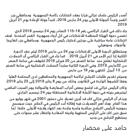
أصدر الرئيس عثمان غزالي قرارا بعقد انتخابات رئاسة الجمهورية ومحافظي جزر
القمر وتبدأ الجولة الأولى يوم 24 مارس 2019، لتبدأ جولة الإعادة يوم 21 أبريل
2019
جاء ذلك في القرار الرئاسي رقم 18-115 الصادر يوم 24 ديسمبر 2018 الذي
تضمن دعوة الهيئة المنظمة للانتخابات في كل أرجاء جمهورية القمر المتحدة لعقد
انتخابات عامة مباشرة على دورتين لاختيار رئيس الجمهورية ومحافظي جزر انغازيجا
وأنجوان وموهيلي.
وستنطلق الدورة الأولى للانتخابات يوم 24 من مارس 2019 ليتم عقد الدورة
الثانية إذا لزم الأمر في 21 أبريل 2019 . كما جاء في القرار الرئاسي أن الحملات
الانتخابية تفتتح منذ ساعة الصفر من 20 فبراير 2019 لتتوقف في ساعة الصفر
من 22مارس 2019. وفي الدورة الثانية ستبدأ الحملات الانتخابية في ساعة الصفر
من 13 أبريل لتنتهي يوم 19 من مارس
وسيتم تقديم طلبات الترشح لرئاسة الجمهورية والمحافظين لدى المحكمة العليا
وفقا للشروط الواردة في القانون، وذلك من يوم 8 يناير 2019 إلى 23 يناير 2019.
وكان الرئيس غزالي قد اجتمع ببعض أحزاب المعارضة والموالاة يوم السبت الماضي
ليخبرهم بنيته في دعوة اللجنة الانتخابية المستقلة يوم 24 ديسمبر الجاري.
ويذكر أن الرئيس غزالي كان قد أجرى تعديلا على دستور 2001 في شهر يوليو من
هذا العام وجاء أهم التعديلات فيه إطالة أمد الرئيس في الحكم حيث سيسمح
بموجبه للرئيس الترشح مباشرة ولمرة واحدة بعد انتهاء ولايته الأولى خلافا لما
سبق حين كان على الرئيس المنتهية ولايته المغادرة وانتظار عشر سنوات حتى
يستطيع الترشح من جديد
حامد علي محضار