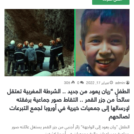
admin
فبراير 17, 2022
0
305
الطفل “ريان يعود من جديد .. الشرطة المغربية تعتقل
سائحاً من جزر القمر .. التقاط صور جماعية برفقته
لإرسالها إلى جمعيات خيرية في أوروبا لجمع التبرعات
لصالحهم
الطفل “ريان يعود إلى الواجهة” زائر أجنبي من جزر القمر يستغل عائلته صور
جماعية ومساعدات مالية وجمعيات في أوروبا كشفت…