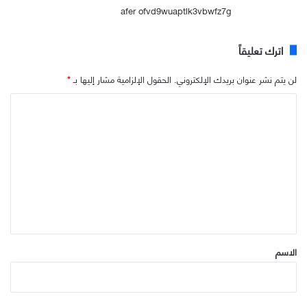
afer ofvd9wuaptlk3vbwfz7g
اترك تعليقاً
لن يتم نشر عنوان بريدك الإلكتروني.
الحقول الإلزامية مشار إليها بـ
*
ا
ل
ت
ع
ل
ي
ق
*
الاسم