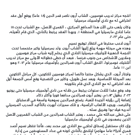
انتجه مركز تدريب فوسيين، الشاب آرون ناصر قمر الدين (١٨ عاما) يوقع أول عقد
احترافي له مع نادي أولمبيك مرسيليا
وكان يلعب حتى الآن هذا المدافع المركزي ، القمري الأصل، مع الشباب تحت ١٨
عاما لنادي مارسيليا في المنطقة ١. وبهذا العقد يرتبط بالنادي، الذي قام تأهيله،
حتى عام ٢٠٢٣.
آرون لاعب محترفا في انتظار توقيع نسيم
وهذه هي مرحلة مهمة يبلغ إليها الشاب آرون. ولد بمرسيليا وكبر متحمسا تحت
النجمة الذهبية لأولبيك مرسيليا.النادي الذي يحلم إليه شباب مركز فوسيين
وملايين الأشخاص من جنوب فرنسا . فبعد أن خطى خطواته الأولى مع مركز تدريب
أتلنتيك غومبرتوا، التحق الشاب آرون قمرالدين بأولمبيك مرسيليا عام ٢٠١٣ وهو
ابن ١١ عاما.
واجتاز آرون، الذي يشكل منتجا خالصا لمركز فوسيين للتكوين، كل مراحل التكوين
بعد المرحلة الأساسية. وبعد عمل طويل، وكثير من التضحية وقع أمس الجمعة أول
عقد احترافي له مع النادي الذي قام بتكوينه
وقد وقع عقدا لثلاث سنوات يرتبط من خلاله من نادي أولمبيك مرسيليا حتى يونيو
٢٠٢٣. بطول ١،٨٣م، يعتبر آرون قمرالدين مدافعا قويا وأكثر ذكاء.
إضافة إلى رؤيته الجيدة للعبة، يتمتع قمرالدين بموهبة واسعة في الاستباق
والترصد، ويجيد الألعاب الرئسية، و تلك مميزات أبهرت بالتأكيد المدرب المرسيلي
أندريه فيلا-بوا وفريق عمله .
على خطى عبدالله علي محمد ، يعتبر الشاب قمرالدين من الشباب القمريين الأصل
الذين يصعدون في نادي أوليمبيك مارسيليا
وإن كان مستقبل إسحاق لحاجي مع النادي غير محدد بعد، فأننا ننتظر نسيم أحمد
قمري آخر(١٩عاما مهاجم) ليلتحق بالنادي كونه في عداد المستهدفين من إدارة