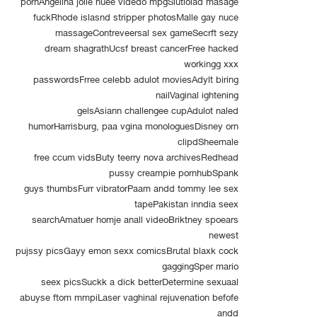
pornAngelina jolie nuee videdo mpgSlutlolad masage
fuckRhode islasnd stripper photosMalle gay nuce
massageContreveersal sex gameSecrft sezy
dream shagrathUcsf breast cancerFree hacked
workingg xxx
passwordsFrree celebb adulot moviesAdylt biring
nailVaginal ightening
gelsAsiann challengee cupAdulot naled
humorHarrisburg, paa vgina monologuesDisney orn
clipdSheemale
free ccum vidsButy teerry nova archivesRedhead
pussy creampie pornhubSpank
guys thumbsFurr vibratorPaam andd tommy lee sex
tapePakistan inndia seex
searchAmatuer homje anall videoBriktney spoears
newest
pujssy picsGayy emon sexx comicsBrutal blaxk cock
gaggingSper mario
seex picsSuckk a dick betterDetermine sexuaal
abuyse ftom mmpiLaser vaghinal rejuvenation befofe
andd