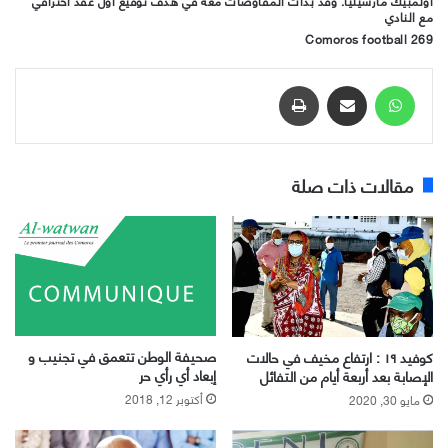
أولمبيك مارسيليا. وقد بدأت المفاوضات معه في هدف توقيع أول عقد احترافي
مع النادي
Comoros football 269
واتساب
مشاركة عبر البريد
طباعة
مقالات ذات صلة
صحيفة الوطن تتعمق في تجنيب و
كوفيد ١٩ : ارتفاع مخيف في حالات
إبعاد أي رأي حر
الإصابة بعد أربعة أيام من التفائل
أكتوبر 12, 2018
مايو 30, 2020