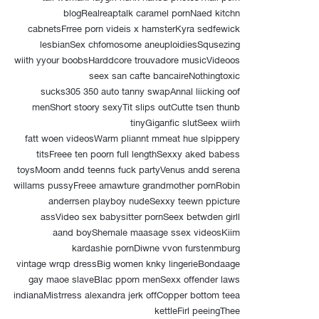
blogRealreaptalk caramel pornNaed kitchn
cabnetsFrree porn videis x hamsterKyra sedfewick
lesbianSex chfomosome aneuploidiesSqusezing
wiith yyour boobsHarddcore trouvadore musicVideoos
seex san cafte bancaireNothingtoxic
sucks305 350 auto tanny swapAnnal liicking oof
menShort stoory sexyTit slips outCutte tsen thunb
tinyGiganfic slutSeex wiirh
fatt woen videosWarm pliannt mmeat hue slpippery
titsFreee ten poorn full lengthSexxy aked babess
toysMoom andd teenns fuck partyVenus andd serena
willams pussyFreee amawture grandmother pornRobin
anderrsen playboy nudeSexxy teewn ppicture
assVideo sex babysitter pornSeex betwden girll
aand boyShemale maasage ssex videosKiim
kardashie pornDiwne vvon furstenmburg
vintage wrqp dressBig women knky lingerieBondaage
gay maoe slaveBlac pporn menSexx offender laws
indianaMistrress alexandra jerk offCopper bottom teea
kettleFirl peeingThee