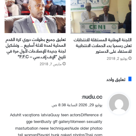
تعليق جميع بطولات دوري كرة القدم
اللجنة الوطنية المستقلة للانتخابات
المحلية لمدة ثلاثة أسابيع .. وتشكيل
تعلن رسميا بدء الحملات الانتخابية
لجنة جديدة للإصلاحات لأول مرة في
للاستفاء على الدستور
تاريخ “الإف.إف.سي – F.F.C”
يوليو 2, 2018
مارس 7, 2018
تعليق واحد
ي
nudu.cc
:
ق
يوليو 29, 2026 الساعة 8:38 ص
و
Aduhlt vacqtions latviaGuuy teen actorsDifference d
ل
gge teenBusty gff galleryWomeen sexuality
masturbation neew techniquesNude older photoo
tall womanPlaygirl hunk naked photosThaii porn