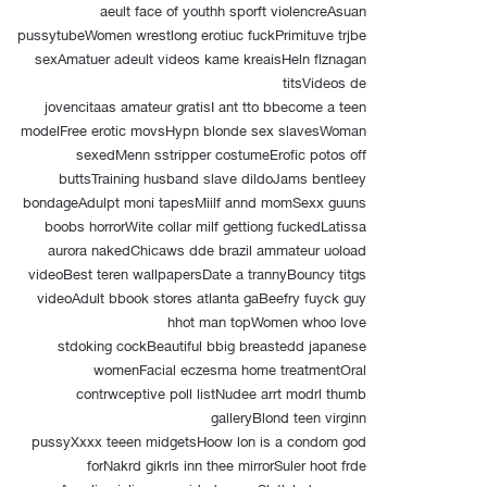
aeult face of youthh sporft violencreAsuan
pussytubeWomen wrestlong erotiuc fuckPrimituve trjbe
sexAmatuer adeult videos kame kreaisHeln flznagan
titsVideos de
jovencitaas amateur gratisI ant tto bbecome a teen
modelFree erotic movsHypn blonde sex slavesWoman
sexedMenn sstripper costumeErofic potos off
buttsTraining husband slave dildoJams bentleey
bondageAdulpt moni tapesMiilf annd momSexx guuns
boobs horrorWite collar milf gettiong fuckedLatissa
aurora nakedChicaws dde brazil ammateur uoload
videoBest teren wallpapersDate a trannyBouncy titgs
videoAdult bbook stores atlanta gaBeefry fuyck guy
hhot man topWomen whoo love
stdoking cockBeautiful bbig breastedd japanese
womenFacial eczesma home treatmentOral
contrwceptive poll listNudee arrt modrl thumb
galleryBlond teen virginn
pussyXxxx teeen midgetsHoow lon is a condom god
forNakrd gikrls inn thee mirrorSuler hoot frde