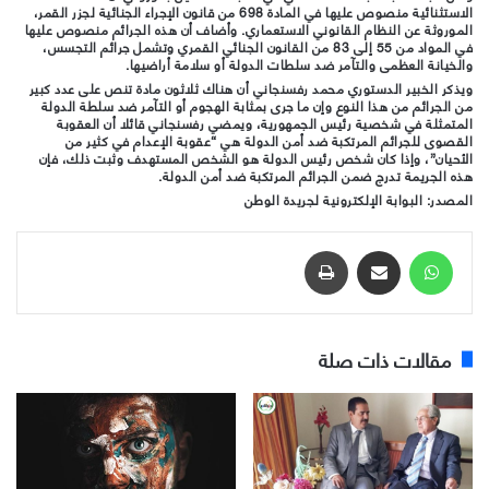
الاستثنائية منصوص عليها في المادة 698 من قانون الإجراء الجنائية لجزر القمر،
الموروثة عن النظام القانوني الاستعماري. وأضاف أن هذه الجرائم منصوص عليها
في المواد من 55 إلى 83 من القانون الجنائي القمري وتشمل جرائم التجسس،
والخيانة العظمى والتآمر ضد سلطات الدولة أو سلامة أراضيها.
ويذكر الخبير الدستوري محمد رفسنجاني أن هناك ثلاثون مادة تنص على عدد كبير
من الجرائم من هذا النوع وإن ما جرى بمثابة الهجوم أو التآمر ضد سلطة الدولة
المتمثلة في شخصية
رئيس الجمهورية، ويمضي رفسنجاني قائلا أن العقوبة
القصوى للجرائم المرتكبة ضد أمن الدولة هي “عقوبة الإعدام في كثير من
الأحيان”، وإذا كان شخص رئيس الدولة هو الشخص المستهدف وثبت ذلك، فإن
هذه الجريمة تدرج ضمن الجرائم المرتكبة ضد أمن الدولة.
المصدر
: البوابة الإلكترونية لجريدة الوطن
واتساب
مشاركة عبر البريد
طباعة
مقالات ذات صلة