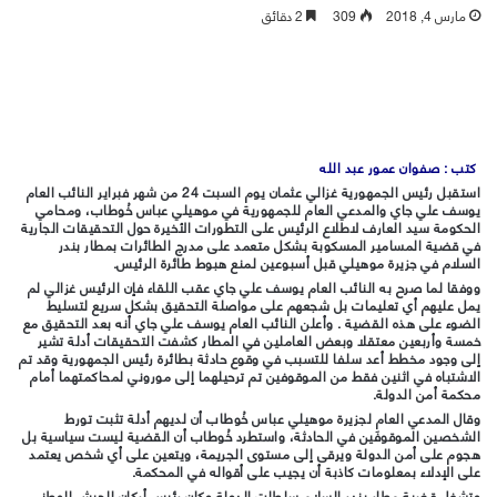
مارس 4, 2018
309
2 دقائق
كتب :
صفوان عمور عبد الله
استقبل رئيس الجمهورية غزالي عثمان يوم السبت 24 من شهر فبراير النائب العام
يوسف علي جاي والمدعي العام للجمهورية في موهيلي عباس خُوطاب، ومحامي
الحكومة سيد العارف لاطلاع الرئيس على التطورات الأخيرة حول التحقيقات الجارية
في قضية المسامير المسكوبة بشكل متعمد على مدرج الطائرات بمطار بندر
السلام في جزيرة موهيلي قبل أسبوعين لمنع هبوط طائرة الرئيس.
ووفقا لما صرح به النائب العام يوسف علي جاي عقب اللقاء فإن الرئيس غزالي لم
يمل عليهم أي تعليمات بل شجعهم على مواصلة التحقيق بشكل سريع لتسليط
الضوء على هذه القضية . وأعلن النائب العام يوسف علي جاي أنه بعد التحقيق مع
خمسة وأربعين معتقلا وبعض العاملين في المطار كشفت التحقيقات أدلة تشير
إلى وجود مخطط أعد سلفا للتسبب في وقوع حادثة بطائرة رئيس الجمهورية وقد تم
الاشتباه في اثنين فقط من الموقوفين تم ترحيلهما إلى موروني لمحاكمتهما أمام
محكمة أمن الدولة.
وقال المدعي العام لجزيرة موهيلي عباس خُوطاب أن لديهم أدلة تثبت تورط
الشخصين الموقوفَين في الحادثة، واستطرد خُوطاب أن القضية ليست سياسية بل
هجوم على أمن الدولة ويرقى إلى مستوى الجريمة، ويتعين على أي شخص يعتمد
على الإدلاء بمعلومات كاذبة أن يجيب على أقواله في المحكمة.
وتشغل قضية مطار بندر السلام سلطات الدولة وكان رئيس أركان الجيش الوطني