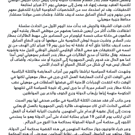
للتنمية العقيد يوسف إجهاد قد وصل إلى موهيلي يوم 21 فبراير لمتابعة
التحقيقات، وقد تم استدعاء عدد من الشخصيات الحكومية البارزة للتحقيق معهم
ومن بينهم وزير الدفاع السابق محمد لاريف عكاشا، وعثمان حسن مولانا مستشار
محافظ جزيرة موهيلي.
كانت قوات الشرطة والجيش قد بدأت منذ اليوم الأول من الحادث سلسلة
اعتقالات طالت أكثر من أربعين شخصا بعضهم من موظفي المطار يشتبه أنهم
ضالعون في حادثة سكب خمسة كيلوجرام من المسامير على مهبط الطائرات بمطار
بندر السلام. ونشرت جريدة لوطن الحكومية على موقعها أن وزير الدفاع السابق
محمد لاريف عكاشا علق أنه لا علاقة له بما جرى يوم 19 فبراير لكن الهدف من زج
اسمه في التحقيقات هو سعي القائد الإقليمي للجيش الوطني للنيل منه وتشويه
سمعته.
وقال عكاشا أن مدرج الطائرات في مطار بندر السلام بموهيلي ليس آمنا
كما هو الحال عند قدوم رئيس الجمهورية إلى الجزيرة أو عند مغادرته، وأضاف أن
المطار ليس فيه أي شكل من أشكال السياج أو الجدار الأمني.
وشهدت الساحة السياسية تراشقا بالتهم بين أحزاب المعارضة والكتلة الرئاسية
ففي الوقت الذي أدانت المعارضة العمل الذي جرى في مطار موهيلي لكنها في
الوقت ذاته انتقدت الإجراءات الأمنية التي فرضتها السلطات في موهيلي عقب
حادثة مطار بندر السلام مبررة أن ما جرى ليس إلا نتيجة للسياسة التي تنتهجها
الحكومة متهمة إياها بإرهاب الدولة وزرع الخوف والذعر بين المواطنين.
ومن جانب آخر فقد صنفت الكتلة الرئاسية في مؤتمر صحفي لها يوم السبت
الماضي الحادث الذي كان سيستهدف طائرة رئيس الجمهورية بالعمل الإرهابي
ودعت إلى إنزال عقوبة الإعدام على المتهمين. واعتبرت النيابة العامة أن الفعل
الذي ارتكب يوم الاثنين 19 فبراير بمثابة اعتداء على أمن الدولة وهو ما يستدعي
اللجوء إلى محكمة أمن الدولة المخولة بمحاكمة هذا النوع من الجرائم .
وعبر خبراء قانونيون جواز محاكمة المتهمين في هذه القضية بمحكمة أمن الدولة،
وقال مجاهد عبد الباسط، المحامي في نقابة المحامين بموروني أن هذه المحكمة