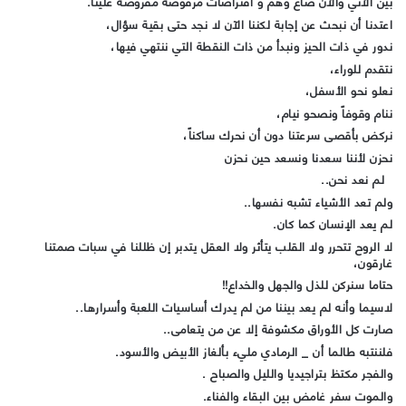
بين الآتي والآن صاع وهم و افتراضات مرفوضة مفروضة علينا.
اعتدنا أن نبحث عن إجابة لكننا الآن لا نجد حتى بقية سؤال،
ندور في ذات الحيز ونبدأ من ذات النقطة التي ننتهي فيها،
نتقدم للوراء،
نعلو نحو الأسفل،
ننام وقوفاً ونصحو نيام،
نركض بأقصى سرعتنا دون أن نحرك ساكناً،
نحزن لأننا سعدنا ونسعد حين نحزن
لم نعد نحن..
ولم تعد الأشياء تشبه نفسها..
لم يعد الإنسان كما كان.
لا الروح تتحرر ولا القلب يتأثر ولا العقل يتدبر إن ظللنا في سبات صمتنا
غارقون،
حتاما سنركن للذل والجهل والخداع!!
لاسيما وأنه لم يعد بيننا من لم يدرك أساسيات اللعبة وأسرارها..
صارت كل الأوراق مكشوفة إلا عن من يتعامى..
فلننتبه طالما أن _ الرمادي مليء بألغاز الأبيض والأسود.
والفجر مكتظ بتراجيديا والليل والصباح .
والموت سفر غامض بين البقاء والفناء.