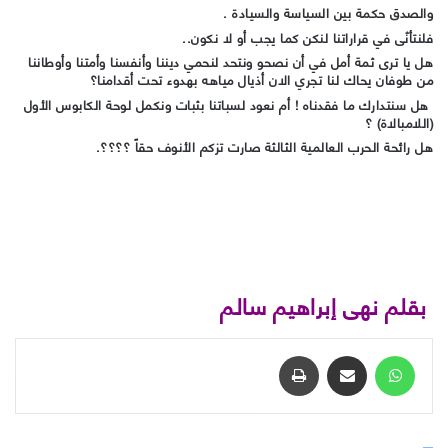
والصدق حكمة بين السياسة والسيادة .
فلنتأنّى في قراراتنا لنكن كما يجب أو لا نكون..
هل يا ترى ثمة أمل في أن نصحو ونتحد لنحمي ديننا وأنفسنا وأمتنا وأوطاننا
من طوفان يحاك لنا تجري الان أذيال مياهه بهدوء تحت أقدامنا؟
هل سنتدارك ما فقدناه ! أم نعود لسباتنا بثبات ونكمل لوحة الكابوس الأول
(اللامبالاة) ؟
هل رائحة الحرب العالمية الثالثة صارت تزكم الأنوف حقاً ؟؟؟؟.
بقلم نهى إبراهيم سالم
واتساب
مشاركة عبر البريد
طباعة