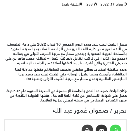
فبراير 17, 2022
288
دقيقة واحدة
حصل الباحث لبيب سيد حميد اليوم الخميس 16 فبراير 2022 على درجة الماجستير
في اللغة العربية من كلية اللغة العربية في الجامعة الإسلامية بالمدينة المنورة
بالمملكة العربية السعودية وبتقدير ممتاز مع مرتبة الشرف الأولى في رسالته
(مجمع بحار الأنوار في غرائب التنزيل ولطائف الأخبار – لمؤلفه محمد طاهر بن علي
صديقي الفتني) والتي أشرف على مناقشتها أساتذة من الجامعة الإسلامية.
وبعد مناقشة استمرت حوالي ساعتين ونصف الساعة،ثم عقبتها مداولة لجنة
المناقشة، وأوصت بعدها بقبول الرسالة منح الباحث لبيب سيد حميد درجة
الماجستير العالمية بتقدير ممتاز مع مرتبة الشرف الأولى وبنسبة ٩٥٪.
وكان الباحث حميد قد التحق بالجامعة الإسلامية في المدينة المنورة عام ٢٠١٢ حيث
حصل على شهادة الليسانس من كلية اللغةِ العربية ، وقبلها الشهادة الثانوية من
معهد التضامن الإسلامي في مدينة امبيني بجزيرة انغازيجا.
تحرير / صفوان عُمور عبد الله
واتساب
مشاركة عبر البريد
طباعة