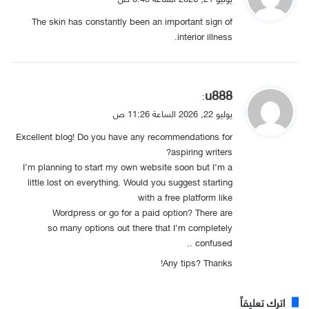
و
The skin has constantly been an important sign of
ل
interior illness.
ي
u888
:
ق
يوليو 22, 2026 الساعة 11:26 ص
و
Excellent blog! Do you have any recommendations for
ل
aspiring writers?
I’m planning to start my own website soon but I’m a
little lost on everything. Would you suggest starting
with a free platform like
Wordpress or go for a paid option? There are
so many options out there that I’m completely
confused ..
Any tips? Thanks!
اترك تعليقاً