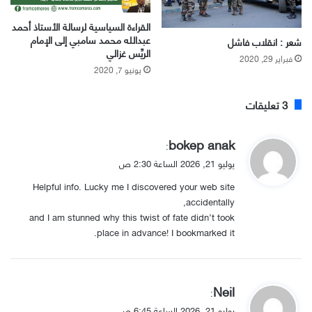
القراءة السياسية لرسالة الأستاذ أحمد
عبدالله محمد سامبي إلى الإمام
شعر : انقلاب فاشل
الريِّس غزالي
فبراير 29, 2020
يونيو 7, 2020
‫3 تعليقات
ي
bokep anak
:
ق
يوليو 21, 2026 الساعة 2:30 ص
و
Helpful info. Lucky me I discovered your web site
ل
accidentally,
and I am stunned why this twist of fate didn’t took
place in advance! I bookmarked it.
ي
Neil
:
ق
يوليو 21, 2026 الساعة 6:45 ص