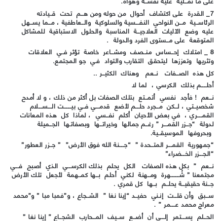
على ما تمــليه عليه نفســه وهواه.
7_ القدرة على اكتشاف أحوال من حوله ومن هــم تحت قــيادته
الرئاســية مــن النواحي النفـــسية والسلوكية والــعاطفية ، مــما يســهل
عليه وضع الآليات العلاجيــة المناسبة والحلول الاستباقية للمشاكل
المتوقعة على مــستوى الفرد والدولة .
8 _ امتلاك إحــساس منــصف ومشــاعر خاصة تؤثر فــي العلاقات
وتثريها وتعززها ليتحقق التقارب والتواد فـي جو المجتمع.
كل هذه الصــفات نــعم وهناك الكثيــر ..
أحلــــم بذلك الكرسي ، لما لا
نــعم ! فأجد نفسي أتمــتع بتلك الصفات بل أكثر من ذلك ، و لا أمدح
شخصيــتي ، لــكن مــجرد حلـــم لأضع قدمـــي فــي بيــــــت الـــســـلام
القمــــري ، في بعض الأحيان أكلم نفــسي ، لماذا كل هذه المعانات
لدولة “جــزر القمـــر ” رغــم جمالها وخيراتــها وبصفاتـها الجــميلة
وبحروفها الموسيقــية.
“جمهورية القمـــر المتــحدة ” “جــــنة الله فوق الأرض” ” جــزر العطور”
“الجـــزر الخـــضراء”
نــعم ” بكل هذه الصفات الكل يحلم بذلك الكرســـي الذي أصبح فـــي
مجتمعنا ” شُـــــــهرة ومــهنة لكني أحلم بــها كمــهمة لأجعل تلك الأرض
جــنة حقيقيــة يحلــم بــها كل قمري .
ســبق وأن قلــت إنـني حفيــد “إينا نغا ” الشــجاع ، و”فمبا مبا ” و”محمد
معراج محمد عــــمر ” .
الحــلم يســـتمر إلـــى أن أضــع ســيف المــحارب الشجــاع ” إينا نغا ”