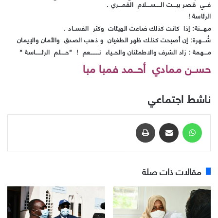
فــي قـصر بيـــت الــــســـلام القمـــري .
الرئاسة !
مهـــنة: إذا كانت كذلك ضاعت الهيئات وكثر الفســاد .
شُـــهرة: إن أصبحت كذلك ظهر الطغيان و ذهب الصدق والأمان والإيمان
مـــهمة : زاد الشرف والاطمئنان والحــياء نـــــــعم ! “حــــلم الرئـــــاسة “
حســن ممادي أحــمد فمبا مبا
ناشط اجتماعي
واتساب
مشاركة عبر البريد
طباعة
مقالات ذات صلة