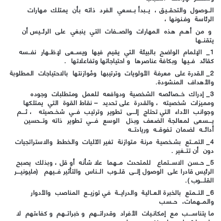
الــوصول والتحقــيق ، يــبدأ بــسعي الفرد ذاته بأن يمتلك مهارات
الرئاسة وفـنونها ،
و من أهـم هذه المهارات والصــفات التي ينبغي على الرئــيس أن
يتقنــها
1_ الإلمام الواضح بالبيئة التي يقيم فيها ويســعى لإظــهار نفــسه
كقائد فــيها وبكافة عناصرها و احتياجاتها وتفاعلاتها .
2_ القدرة على معرفة الأولويات وترتيبها ومُوازنتها بالاحتياجات المطلوبة
والأهداف المنشودة.
3_ إدراك خــصائصه الشخصية ودوافعه للعمل ومتطلبات وجوده
ومميزات شخصيته ، والقدرة على تحديد – نقاط القوة التي يمتلكها
وجوانب الأداء التي تحتاج إلـــى تطوير وترتيب فــي شخــصيته ، ثـــم
يـــسعى لمعالجة الضعف وبذل الوسع فـــي تطوير ذاته وتــحسين
أدائــه لضمان تفوقــه وريادتــه
4_ التمــتع بشـخصية مرنة متوازنة تغير الآليات والخطط والاستراتجيات
دون أن تتــغير .
5_ حــسن الاســتماع للمتحدث مــهما علا شأنه أو قل ، وبذلك يصبح
الرئيس قادرا على الوصول إلــى قلــوب الــناس والتأثير فــيهم (مليونيـــر
القلـــوب ).
6_ التــمتع بالخبرة العــالية والدرايــة في توزيــع المناصب والأدوار
والمــهمات، حــسب
ما يتناســـب مع إمكانـيات الأفراد وقدراتــهم و خبراتــهم و كفاءتهم لا