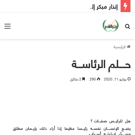
إنذار مبكر إلى الحكومة
بحث عن
الق
الرئيسية
حــــلم الرئاســـة
يوليو 11, 2020
290
2 دقائق
هل للرئيــس صفـــات ؟
يضــع الإنســــان نفســه رئيــسا عظيما إذا أراد ذلك بإيــمان مطلق
وســــخّر لإرادتــه أســباب