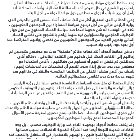
وحذ محافظ أنجوان مواطنيه من مغبت الانخراط في أحداث عنف ، قائلا أنه لن
يلعب دور الشفيع في حال تعرض أحد للمسائلة القضائية. وأضاف المحافظ أنه
يأمل أن يرى شباب أنجوان مصطفين حول قيادة الدولة من أجل البناء.
وفي الخطاب الذي استغرق أكثر من ثلث ساعة ، أشاد شمس الدين بالحرص الذي
يوليه الرئيس غزالي من أجل ترسيخ سياسة المساواة بين الموظفين الحكوميين ،
لكنه في الوقت ذاته شن هجوما لاذعا ضد سياسة الفساد الممنهج من قبل جهاز
التوظيف الحكومي والمسؤولين فيه متهما إياهم بالتشجيع على تفشي الفساد
المالي وتحريم العديد من الموظفين الحكوميين من تقضي رواتبهم المتراكمة منذ
أجل بعيد دون رقيب ولا حسيب.
وعرض محافظ أنجوان أثناء خطابه وقائع “حقيقية” جرت مع موظفين حكوميين تم
إحالتهم إلى التقاعد المبكر قبل بلوغهم سن التقاعد القانوني ، ووقائع أخرى
لموظفين تم خفض رواتبهم أو فصلهم من وظائفهم ، وآخرين استبدلوا مع
موظفين جدد دون سابق إنذار ودون تقديم أي توضيحات ولا تعويضات إليهم ،
ناهيك عن آخرين فضلوا التخلي عن الوظيفة الحكومية والبقاء في منازلهم بعد
شهور عديدة مرت دون تقاضي مستحقاتهم المالية.
وقال المحافظ أن مثل هذه السياسات الفاسدة تنعكس سلبا على رؤية الرئيس
غزالي الواعدة والهادفة إلى جعل البلاد دولة ناشئة. واتهم جهاز التوظيف الحكومي
بالتسبب في سب رئيس الجمهورية من قبل الشعب والتعبير عن عدم الرضا بأداء
حكومته واتهام الناس له بالفساد.
واستدل أنيس شمس الدين بآيات قرآنية تحث على العدل واجتناب ظلم الآخرين ،
مطالبا المسؤؤولين الفعليين في الجهاز بالكف عن ممارسة سياسة الظلم والاعتداء
على حقوق الموظفين البسطاء ، كما طالب بفتح تحقيق لمعرفة مصير الأموال
الحكومية المخصصة لدفع رواتب الموظفين الحكوميين.
ولم يكتف محافظ أنجوان بهجومه اللاذع ضد وزارة التوظيف فحسب ، بل وجه
انتقادات شديدة اللهجة أيضا ضد الشركة القمرية للاتصالات بسبب خدماتها
الرديئة التي تقدمها للمواطنين ، واتهمهم بالاستمرار في الاستغلال والنصب ضد