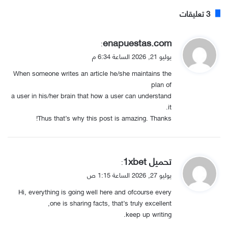
‫3 تعليقات
ي
enapuestas.com
:
ق
يوليو 21, 2026 الساعة 6:34 م
و
When someone writes an article he/she maintains the
ل
plan of
a user in his/her brain that how a user can understand
it.
Thus that’s why this post is amazing. Thanks!
ي
تحميل 1xbet
:
ق
يوليو 27, 2026 الساعة 1:15 ص
و
Hi, everything is going well here and ofcourse every
ل
one is sharing facts, that’s truly excellent,
keep up writing.