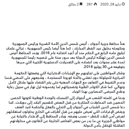
مايو 28, 2020
287
2 دقائق
هنأ محافظ جزيرة أنجوان ، أنيس شمس الدين الأمة القمرية ورئيس الجمهورية
وحكومته بحلول عيد الفطر المبارك ، كما هنأ أيضا رئيس الجمهورية ، غزالي عثمان
لبلوغ عامه الرابع في الحكم منذ أن أعيد انتخابه عام 2016. وجدد المحافظ أنيس
شمس الدين تهنئته لرئيس الدولة بعد مرور سنة على تنصيبه رئيسا للجمهورية
لمدة عشر سنوات بعد اعتماده على التعديلات الدستورية الأخيرة التي مررها
بتوقيعه في 30 يوليو 2018.
وشكر المواطنين على تجاوبهم مع الإجراءات الاحترازية التي وضعتها الحكومة
المركزية للحيلولة دون تفشي جائحة كورونا المستجدة ، وشجعهم على المضي قدما
وعدم التفريط في التعاون مع الجهات المعنية حتى يتم القضاء عليها بشكل كامل
ونهائي. كما شكر الكوادر الطبية وتضحياتهم لما يقدمونه ليل نهار في سبيل رعاية
وعلاج المرضى المصابين بهذا الوباء.
ودعا في كلمته الشعب في أنجوان إلى التمسك بالوحدة الوطنية لكونها الحصن
الحصين ضد المحاولات المتكررة من قبل البعض لتقسيم البلاد إلى دويلات. كما
دعا شمس الدين الشباب في أنجوان إلى التحلي بالعقل والحكمة لنبذ العنف
ورفض الإغراءات التي تعرض عليهم من قبل أطراف في الخارج يحاولون استغلالهم
لعرض أمن البلاد للخطر – حسب وصفه. وبادر المحافظ إلى الاعتذار بالنيابة عن
مواطني الجزيرة عن ما بدر من بعض العناصر الخارجة عن القانون في محاولاتهم
الفاشلة للإخلال بأمن الدولة.