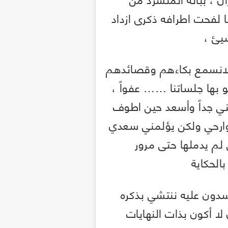
ا لفحت اطرافه ذكرى ازداد
يئ ،
لانسمع بكاءهم وقصائدهم
و بها جلساتنا …… عفواً ،
ني جداً وأسعد حين اطوف
جوارحي ولكن يؤلمني سعدي
لم يدملها حتى مرور
بالحكاية
سدون عليه ننتشي بذكره
لا أكون بذات النهايات