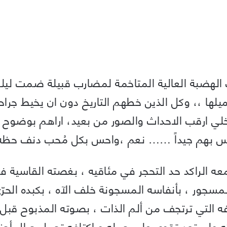
الهضبة العالية المتاخمة لمضارب قبيلة ضمت ليلى 
ميلها ،، وكل الذين خطهم التاريخ دون ان يخيط جر
ي ارقب الاحداث والصور من بعيد، اراهم بوضوح وك
س بهم جيداً …… نعم ،واحس بكل مُحب دنف حظه
ه الراكد حد التحجر في مئاقيه ، بغصته القاسية في
مسجور ، بأنفاسه المسجونة خلف الآه ، بكبده الحر
ه التي ترتجف من ألم الذات ، بصوته المذبوح قبل 
ته ولم تعد تقوى على حمله و اكتافه تحمل جبال أحزا