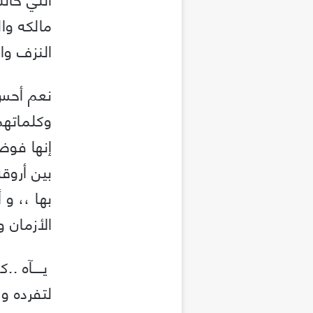
مالكه وا
النزف وا
نعم أحس 
وكلماتهم 
إنها فوض
بين أروق
بها ،، و
الأزمان و
يــــآه 
لتفرده وو