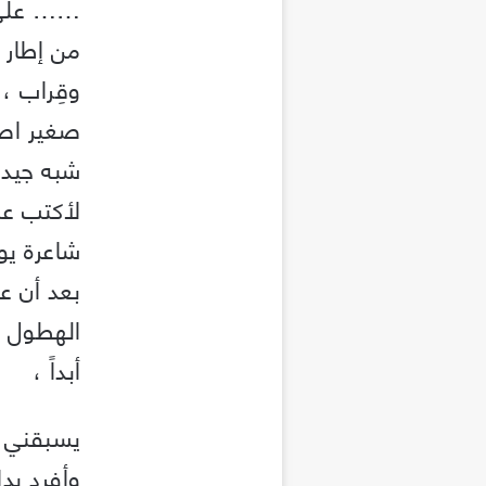
…… على ن
من إطار 
وقِراب ،
صغير اصط
شبه جيد 
لأكتب عل
شاعرة يو
بعد أن ع
الهطول ،
أبداً ،
يسبقني ح
وأفرد يدا