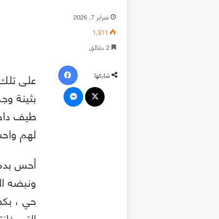
فبراير 7, 2026
1٬311
2 دقائق
فيسبوك
على تلك 
شاركها
‫X
ماسنجر
بثينة وج
طيف داخل
لهم واح
أحس بدمع
ونبضه ال
حي ، بكف
التي خان