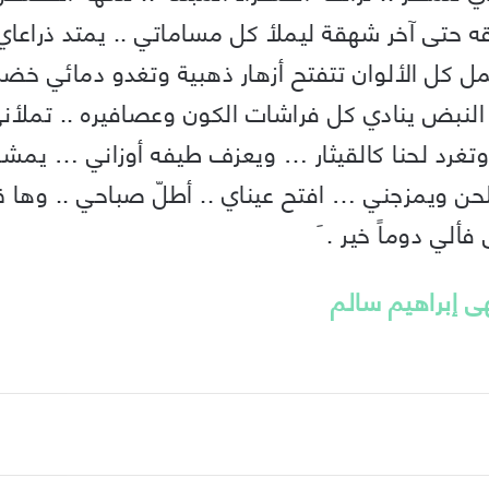
 حتى آخر شهقة ليملأ كل مساماتي .. يمتد ذراعاي
مل كل الألوان تتفتح أزهار ذهبية وتغدو دمائي خ
 النبض ينادي كل فراشات الكون وعصافيره .. تملأ
تغرد لحنا كالقيثار … ويعزف طيفه أوزاني … يمشي
لحن ويمزجني … افتح عيناي .. أطلّ صباحي .. وها 
ألي دوماً خير . َ
هى إبراهيم سالم