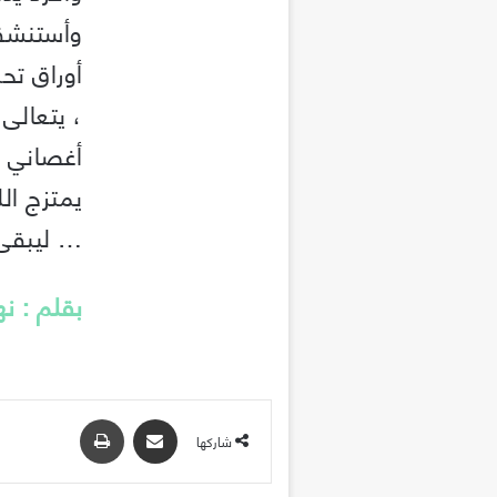
وأستنشقه
أوراق تح
، يتعالى
أغصاني و
يمتزج ال
… ليبقى ف
بقلم : ن
مشاركة عبر البريد
طباعة
شاركها