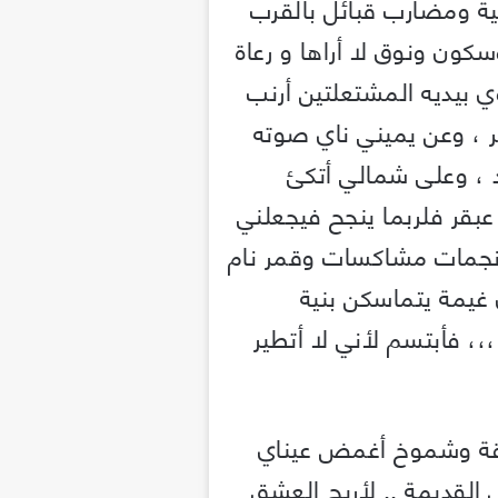
 ومضارب قبائل بالقرب
كون ونوق لا أراها و رعاة
ي بيديه المشتعلتين أرنب
 ، وعن يميني ناي صوته
، وعلى شمالي أتكئ
بقر فلربما ينجح فيجعلني
 نجمات مشاكسات وقمر نام
غيمة يتماسكن بنية
،، فأبتسم لأني لا أتطير
ثقة وشموخ أغمض عيناي
 القديمة .. لأريج العشق