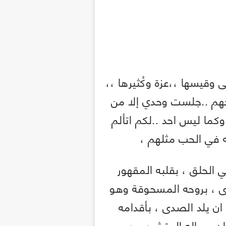
وقيسها ،،عزة وكُثيرها ،،
احهم ..جلست وحدي إلا من
ما ليس احد ..لكم اتألم
 في الحب مثلهم ،
 الحلق ، بقلبه المقهور
ّى ، بروحه المسحوقة وهو
ان يلد الصدى ، بأقدامه
ن ، بباله المتشرد من