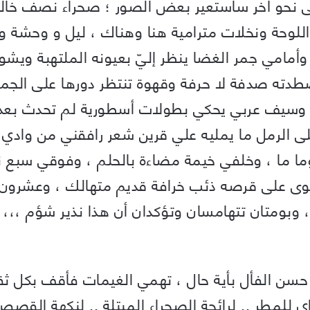
حو آخر سأستعير بعض الصور ؛ صحراء نصف خالية
اللوحة ونخلات مترامية هنا وهناك ، ليل و وحشة وس
 وأمامي جمر الغضا ينظر إليّ بعيونه الملتهبة ويشو
دته صدفة لا حرفة وقهوة تنتظر دورها على الجمر
وسيف عربي يحكي بطولات أسطورية لم تحدث بعد 
ى الرمل ما يمليه علي قرين شعر رافقني من وادي ع
ما ما ، وخلفي خيمة مضاءة بالحلم ، وفوقي سبع
وى على قرصه ذئب خرافة قديم متهالك ، وعشرون 
 وبومتان تتهامسان وتؤكدان أن هذا نذير شؤم ،،، ،
سن الفأل بأية حال ، تهمي الغيمات فأقف بكل 
ي للمطر .. لرائحة الصحراء المبتلة .. لنكهة القصص