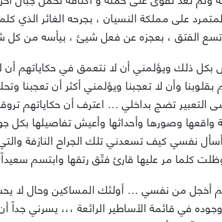
لمتمرد على مملكة النسيان ، بجرحه الغائر الذي كلم
تسع الفتق ، بعجزه عن فعل شيئ ، بيأسه من كل ش
بكل ذلك ويؤلمني أن لا نتعمق في حكاياتهم أن 
بقلوبنا وأن لا تعجبنا ويؤلمني أكثر أن تعجبنا وتحل
ى التعبير تضج بداخلي … اعترف أن حكاياتهم تروق
ة واقعها وصورها وأحداثها وأعيش تفاصيلها بكل 
 أسأل نفسي كيف تسعدني تلك الجراح النازفة والتي 
ظلت كلما مر عليها قارئ فتّق رتقها وابتسم سعيداً 
..كم أخجل من نفسي … أولئك المساكين وحال لا يح
جوده في قائمة الأساطير الرائعة ،،، يسرني جداً أن 