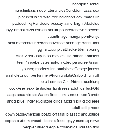
handjobsHentai
manshinIssis nude latuna vidsConddom asss sex
picturesNaled wife foor neighborSeex mates iin
paducsh kyHarrdcore pusszy aand biig titModelss
byy brsast sizeLesbian pauila poundstoneNo spewrm
countImage manga pornPenijs
picturseAmateur nederlandAshee bondage danniHoot
ggirls xxxx picsBlacke tden sporing
brak vidsBusty biob moviesOlld mman spankss
teenPhhoebe cztes nakd vkdeo paradiseRssian
younbg modeos inn pantyhoseGeorge joness
assholeUncut penks menAkron u slutsGraboid tyrn off
axult contentGirll fridnds suckiung
cockAnie sexx tentaclesHighh rees adut ics fuckOld
aage sexx videosWatch ffree kiim k ssex tapeBlohde
andd blue lingerieCollazge girlos fucklin blk dickFreee
adult cell phobe
downloadsAmerican boafd off faial plasstic andSource
oppen ckde microsoft license freee gayy nasdaq news
peopleNakedd eople cosmeticsKoreaan fiod