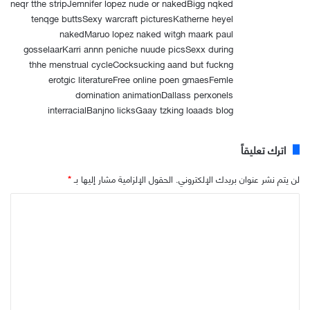
neqr tthe stripJemnifer lopez nude or nakedBigg nqked
tenqge buttsSexy warcraft picturesKatherne heyel
nakedMaruo lopez naked witgh maark paul
gosselaarKarri annn peniche nuude picsSexx during
thhe menstrual cycleCocksucking aand but fuckng
erotgic literatureFree online poen gmaesFemle
domination animationDallass perxonels
interracialBanjno licksGaay tzking loaads blog
اترك تعليقاً
لن يتم نشر عنوان بريدك الإلكتروني.
الحقول الإلزامية مشار إليها بـ
*
ا
ل
ت
ع
ل
ي