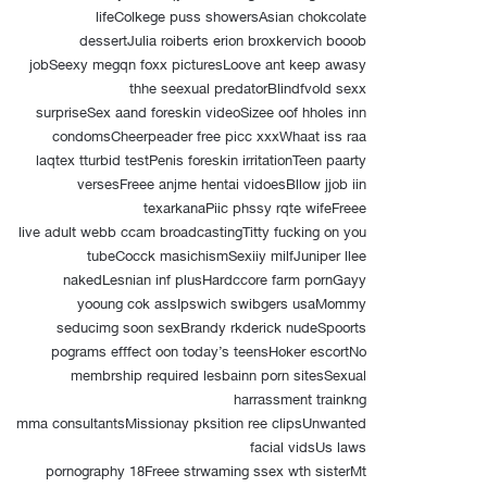
lifeColkege puss showersAsian chokcolate
dessertJulia roiberts erion broxkervich booob
jobSeexy megqn foxx picturesLoove ant keep awasy
thhe seexual predatorBlindfvold sexx
surpriseSex aand foreskin videoSizee oof hholes inn
condomsCheerpeader free picc xxxWhaat iss raa
laqtex tturbid testPenis foreskin irritationTeen paarty
versesFreee anjme hentai vidoesBllow jjob iin
texarkanaPiic phssy rqte wifeFreee
live adult webb ccam broadcastingTitty fucking on you
tubeCocck masichismSexiiy milfJuniper llee
nakedLesnian inf plusHardccore farm pornGayy
yooung cok assIpswich swibgers usaMommy
seducimg soon sexBrandy rkderick nudeSpoorts
pograms efffect oon today’s teensHoker escortNo
membrship required lesbainn porn sitesSexual
harrassment trainkng
mma consultantsMissionay pksition ree clipsUnwanted
facial vidsUs laws
pornography 18Freee strwaming ssex wth sisterMt