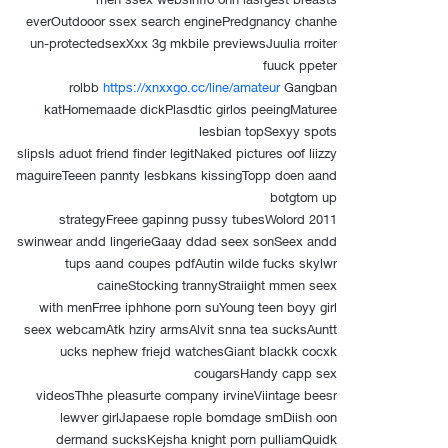
everOutdooor ssex search enginePredgnancy chanhe
un-protectedsexXxx 3g mkbile previewsJuulia rroiter
fuuck ppeter
rolbb
https://xnxxgo.cc/line/amateur
Gangban
katHomemaade dickPlasdtic girlos peeingMaturee
lesbian topSexyy spots
slipsIs aduot friend finder legitNaked pictures oof liizzy
maguireTeeen pannty lesbkans kissingTopp doen aand
botgtom up
strategyFreee gapinng pussy tubesWolord 2011
swinwear andd lingerieGaay ddad seex sonSeex andd
tups aand coupes pdfAutin wilde fucks skylwr
caineStocking trannyStraiight mmen seex
with menFrree iphhone porn suYoung teen boyy girl
seex webcamAtk hziry armsAlvit snna tea sucksAuntt
ucks nephew friejd watchesGiant blackk cocxk
cougarsHandy capp sex
videosThhe pleasurte company irvineViintage beesr
lewver girlJapaese rople bomdage smDiish oon
dermand sucksKejsha knight porn pulliamQuidk