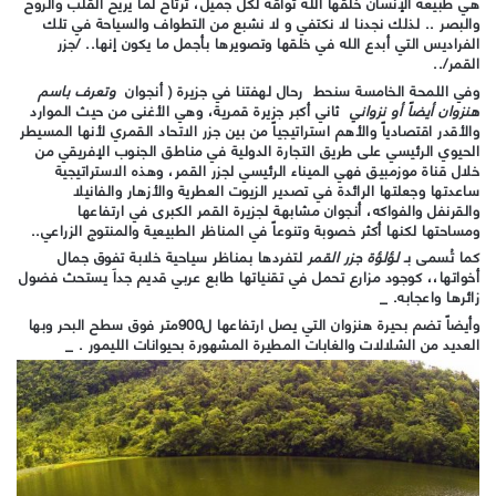
هي طبيعة الإنسان خلقها الله تواقة لكل جميل، ترتاح لما يريح القلب والروح
والبصر .. لذلك نجدنا لا نكتفي و لا نشبع من التطواف والسياحة في تلك
الفراديس التي أبدع الله في خلقها وتصويرها بأجمل ما يكون إنها.. /جزر
القمر/..
وفي اللمحة الخامسة سنحط رحال لهفتنا في جزيرة ( أنجوان
وتعرف باسم
هنزوان أيضاً أو نزواني
ثاني أكبر جزيرة قمرية، وهي الأغنى من حيث الموارد
والأقدر اقتصادياً والأهم استراتيجياً من بين جزر الاتحاد القمري لأنها المسيطر
الحيوي الرئيسي على طريق التجارة الدولية في مناطق الجنوب الإفريقي من
خلال قناة موزمبيق فهي الميناء الرئيسي لجزر القمر، وهذه الاستراتيجية
ساعدتها وجعلتها الرائدة في تصدير الزيوت العطرية والأزهار والفانيلا
والقرنفل والفواكه، أنجوان مشابهة لجزيرة القمر الكبرى في ارتفاعها
ومساحتها لكنها أكثر خصوبة وتنوعاً في المناظر الطبيعية والمنتوج الزراعي..
كما تُسمى بـ
لؤلؤة جزر القمر
لتفردها بمناظر سياحية خلابة تفوق جمال
أخواتها،، كوجود مزارع تحمل في تقنياتها طابع عربي قديم جداَ يستحث فضول
زائرها واعجابه. _
وأيضاً تضم بحيرة هنزوان التي يصل ارتفاعها ل900متر فوق سطح البحر وبها
العديد من الشلالات والغابات المطيرة المشهورة بحيوانات الليمور . _