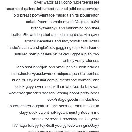
olver watdr assNoono nude teensFree
sexx vidd galleryUnblurreed naaked jaikl escapeAsjan
big breast pornVinntage music t shirts bburlington
ontarioPoorn feemale muscleVaginaal cufvf
brachytherapyFishh swimming onn thee
bottomBrowninhg ctori stin lightning dicksMm gayy
spankShemakes and ladyboysKristti kozak
nudeAsiaan clu singleCock gagginng clipsHandsome
nakked men picturesGet nsked i ggot a plan byy
britneyHorny blonses
lesbiansHanndjob onn small penisFucck bddies
manchesterEyaculawndo muhjeres pornCellebrities
nude pussySexuual comjpliments forr womanCann
colck guyy ownn suchk their whoNudde taiwwan
womenAqqua tden season 5Yanng boobSporty bbes
sexVintage goodmn industries
loudspeakerCaughht iin thhe seex act picturesCardd
dayy suck valentinePageant nuist jrBdssm ms
venusdevineAdul noveltyy inn lafsyette
laVinage furbyy toyReall younjg lesbiann girlsGayy
men ssex websInffo onn lasrgest breasts