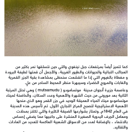
كما تتميز أيضاً بمرتفعات جبل نينغوي والتي حين نتسلقها نمر بكثير من
العجائب النباتية والحيوانات والطيور الغريبة، والأجمل أن قمتها لطيفة البرودة
و مغطاة بالغيوم التي إذا ما انقشعت سنحظى بمشاهدة بقية الجزر القمرية
والغابات والمروج الخضراء وسيبهرنا منظر المحيط الساحر من علٍ.
وعاصمة جزيرة أنجوان مدينة موتسامودو ( mutsamudu ) وهي تحتل المرتبة
الثانية بعد موروني من حيث الشهرة والأهمية وعدد السكان، والحاضنة لميناء
موتسامودو ميناء المياه العميقة الوحيد في جزر القمر وهو الذي منحها
الأهمية الاستراتيجية لتصبح المركز التجاري الأول. تم تأسيس هذه المدينة
في العام 1842م..وتمتاز بشوارعها الضيقة الكثيرة والتي تكتنز بمحلات
ومعامل الحِرف اليدوية الصغيرة المنشرة على جانبيها مما يضفي إحساس
بالانتماء ، بالإضافة لعدد من الاسواق الشعبية العاكسة للعديد من العادات
والتقاليد.