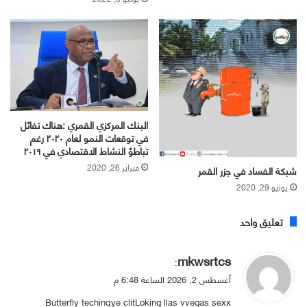
البنك المركزي القمري :هناك تفائل
في توقعات النمو لعام ٢٠٢٠ رغم
تباطؤ النشاط الاقتصادي في ٢٠١٩
فبراير 26, 2020
شبكة الفساد في جزر القمر
يونيو 29, 2020
تعليق واحد
ي
mkwsrtcs
:
ق
أغسطس 2, 2026 الساعة 6:48 م
و
Butterfly techinqye clitLoking llas vvegas sexx
ل