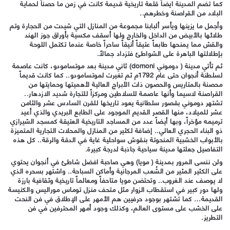
كما تضم المدينة ايضاَ قلعة تاريخية قديمة كانت في زمن ما حصناً لحماية
البلاد من القراصنة وخطرهم..
وأجمل ما يزينها ويأسر ألبابنا مجموعة من المنازل التي شيدت من الحجارة وتم
طلائها بالأبيض من الداخل والخارج ولها أسقف مكسية بأوراق جوز الهند
والقش مما يمنحها طابعاً عتيقاً أنيقاً ساحراً خاصة عندما تكتمل اللوحة
بإطلالتها الباهرة على الشواطئ فتزداد جمالاً.
ثم تأتي مدينة ( دوموني domoni) ثاني مدينة بعد موتسامودو، كانت عاصمة
لسلطنة أنجوان حتى عام 1792م ثم تغيرت لموتسامودو.. كما كانت قديماً
محصنة بالمتاريس والحصون ذات الأبراج العالية لأهميتها وحمايتها من
القراصنة لاسيما وأنها عاصمة للسلاطين ومركزاً للتجارة شديد الازدهار..
تشتهر دوموني بقصور سلطانية يعود تاريخها للقرن السادس عشر والثامن
عشر للميلاد، منها القصر القديم الموجود على الطابع البريدي والذي أعيد
ترميمه مؤخراً، وبها أيضاً عدد من المساجد التاريخية العتيقة كمسجد الشيرازي
ذو البناء الحجري العالي.. إضافة لكثير من المنازل والمحلات التجارية المتميزة
بالأبواب الخشبية المنحوتة بنقوش سواحلية غاية في الدقة والرقة.. كل هذه
التفاصيل جعلتها مدينة سياحية جاذبة لدرجة كبيرة.
ولن ننسى المرور بمدينة ( مويا) وهي صاحبة افضل شاطئ في أنجوان يحتوي
على الكثير المثير من الشُعب المرجانية وأماكن السباحة.. واشتهر بسحره الذي
لا يوصف عند الغروب.. وتحتضن مويا متاحفاً ومعالماً تاريخية وثقافية بارزة
ولها دور كبير في استقطاب الزوار مثل متحف منزل توماس موراليس والكنيسة
القديمة… كما تشتهر بوجود حرفيين هم الأمهر على الإطلاق في فن النحت
على الخشب على مستوى العالم، وكذلك وجود أمهر المحترفين في فن
التطريز.