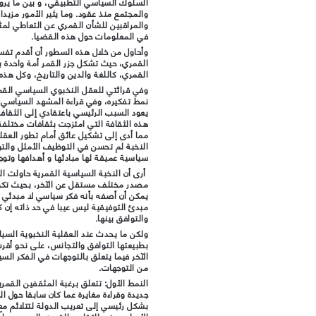
السلوك السياسي التطبيقي، و بين ما يروج
والمجتمع منذ عقود. وما يثير الأمور مزيد
والمراقبين للشأن القمري عن التعاطي لمث
في المعلومات حول هذه القضيا.
وأحاول من خلال هذه السطور أن أقدم تفسي
القمري، حيث تشكل جزر القمر أمة واحدة 
القمري، كاللغة والدين والتاريخ، وكل هذه
وفي قرائتي للعقل النخبوي السياسي القم
نمط تفكيره، وفي قراءة المشهد السياسي 
يعود السبب الرئيسي باعتقادي إلى الثقاف
هذه الثقافة التي امتزجت بثقافات مختلفة 
مما أدى إلى تشكيل عائق أمام تطور العقلي
النخبة لم تحسن في التوظيف الأمثل والت
سياسية عميقة لها مبادئها و أهدافها وتوجه
أرى أن النخبة السياسية القمرية حاولت ال
مصدر مختلف مستقل عن الآخر، بحيث تكوّن 
يمكن أن أصفه بأنه فكر سياسي لا مبدئي 
مبدئ التوفيقية ليس عيبا في حد ذاته إن 
والتوافق بينها.
ولكن ما يحدث عند العقلية النخبوية السي
بطبيعتها التوافق والتجانس، على نحو أقرب 
الآخر فيما يتعلق بالتوجهات في الفكر الس
من التوجهات.
النمط الأول: تتعلق برغبة المثقفين القمري
جديدة وقراءة مغايرة عما كان سابقا حول ال
بشكل رئيسي إلى تعريب الدولة لتتلائم مع 