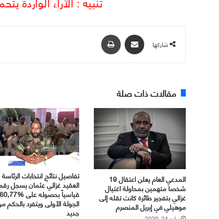
تنبيه : الآراء الواردة ي
مشاركة عبر البريد
طباعة
شاركها
مقالات ذات صلة
تفاصيل نتائج انتخابات الرئاسة
المدعي العام يعلن اعتقال 19
العقيد غزالي عثمان يسجل رقم
شخصا متهمين بمحاولة اغتيال
غزالي بتفجير طائرة كانت تقله إلى
الجولة الأولى ويتفرد بالحكم م
موهيلي في إبريل المنصرم
جديد
مايو 24, 2020