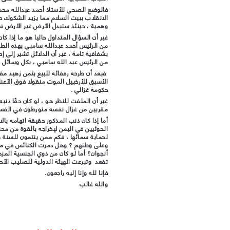
فالوضع الصحي للأستاذ أحمد عبدالله محم
الانقلاب ببيت السلام مما يزيد الشكوك ح
وهمية ، حينئذ ستبدل الأرض غير الأرض فو
غير أن السؤال المتداول حاليا هو ما إذا 
من الرئيس أحمد عبدالله سامبي بهذه الطري
بشفافية تامة ، غير أن الدلائل تشير إلى 
من الرئيس عبد الله سامبي ، بكل وسائل 
فبعد أن طرحه رفقائه للبيع بثمن زهيد مق
الأسبق للأرخبيل الموت منقولا فوق الأعن
حكومة غزالي .
غير أن الملفت للنظر هو ، لو كان حقًا ذنبه
مقربين من غزال نفسه متورطون في الفساد
أما إذا كان ذنب المذكور حقيقة اتهامه بال
الحوثيين في اليمن لإخراجه بالقوة من مح
لحماية سمائها ، فكم ممن ينتمون للسنة وا
وعلى وطنهم ؟ وهل دمرت الكنائس في مور
أنجوان؟ أما لو كان من ذوي الجنسية المزد
تقعد وتبرعت الهيئة الدولية للصليب الأحم
فإنا لله وإنا إليه راجعون.
والله غالب