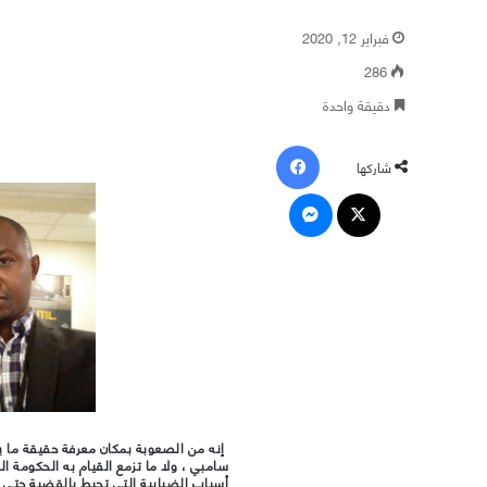
فبراير 12, 2020
286
دقيقة واحدة
فيسبوك
شاركها
‫X
ماسنجر
إنه من الصعوبة بمكان معرفة حقيقة ما ي
سامبي ، ولا ما تزمع القيام به الحكومة ا
أسباب الضبابية التي تحيط بالقضية حتى ا