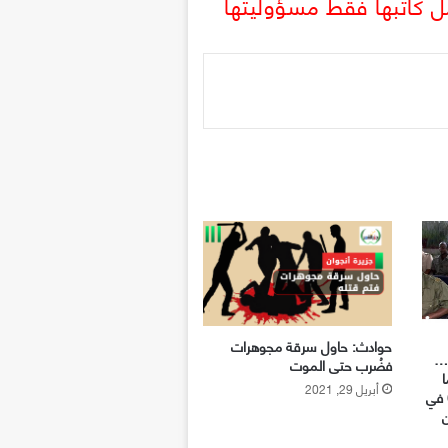
تحمل كاتبها فقط مسؤوليتها
حوادث: حاول سرقة مجوهرات
 …
فضُرب حتى الموت
ا
أبريل 29, 2021
قياسياً بحصوله على %60,77 في
ن