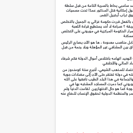
د سامبي يحاط بالسرية التامة من قبل سلطة
ول إمكانية قتل المذكور عمدًا تحت مسميات
ق تراب أرخبيل القمر.
كان بالفعل قررت حكومة غزالي رد الجميل بالتخلص
قة ؟ صراحة لا أحد يستطيع قراءة اللعبة
إصرار الحكومة المركزية في موروني على التخلص
ممكنة
ابل مناصب معدودة ، ها هو الآن يصارع الرئيس
اق بين المشافي غير المؤهلة وبلا رحمة من قبل
 الوحيد اتهامه باختلاس أموال الدولة فكم شرفاء
 المالي والأخلاقي
انتماء للمذهب الشيعي، لَتبرع ستة كومندوز من
نته في دولة تفتقر حتى الآن إلى مضادات جوية
لجماعة في هذا البلد الطيب نافقوا على الله
وني كما دمرت المساجد المشتبه بها في
وجة كما هو حال الانتهازيين لقامت الدنيا ولم
ر والمنظمة الدولية لحقوق الإنسان للدفاع عنه