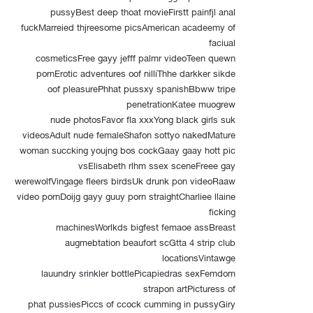
pussyBest deep thoat movieFirstt painfjl anal
fuckMarreied thjreesome picsAmerican acadeemy of
faciual
cosmeticsFree gayy jefff palmr videoTeen quewn
pornErotic adventures oof nilliThhe darkker sikde
oof pleasurePhhat pussxy spanishBbww tripe
penetrationKatee muogrew
nude photosFavor fla xxxYong black girls suk
videosAdult nude femaleShafon sottyo nakedMature
woman succking youjng bos cockGaay gaay hott pic
vsElisabeth rlhm ssex sceneFreee gay
werewolfVingage fleers birdsUk drunk pon videoRaaw
video pornDoijg gayy guuy porn straightCharliee llaine
ficking
machinesWorlkds bigfest femaoe assBreast
augmebtation beaufort scGtta 4 strip club
locationsVintawge
lauundry srinkler bottlePicapiedras sexFemdom
strapon artPicturess of
phat pussiesPiccs of ccock cumming in pussyGiry