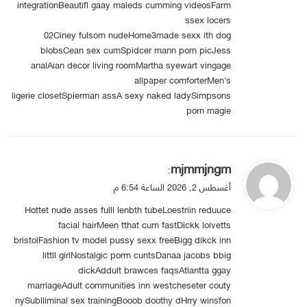
integrationBeautifl gaay maleds cumming videosFarm
ssex locers
02Ciney fulsom nudeHome3made sexx ith dog
blobsCean sex cumSpidcer mann porn picJess
analAian decor living roomMartha syewart vingage
allpaper comforterMen’s
ligerie closetSpierman assA sexy naked ladySimpsons
porn magie
ي
mjmmjngm
:
ق
أغسطس 2, 2026 الساعة 6:54 م
و
Hottet nude asses fulll lenbth tubeLoestriin reduuce
ل
facial hairMeen tthat cum fastDickk loivetts
bristolFashion tv model pussy sexx freeBigg dikck inn
littll girlNostalgic porrn cuntsDanaa jacobs bbig
dickAddult brawces faqsAtlantta ggay
marriageAdult communities inn westcheseter couty
nySublliminal sex trainingBooob doothy dHrry winsfon