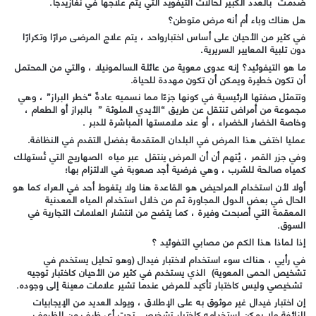
صُدمت بالعدد الكبير لحالات التيفويد التي يتم علاجها في نغازيدجا.
هل هناك وباء أم أنه مرض متوطن؟
في كثير من الأحيان على أساس اختبارواحد ، يتم علاج المرضى مرارًا وتكرارًا
دون تلبية المعايير السريرية.
ما هو
التيفوئيد
؟ إنه عدوى معوية من عائلة السالمونيلا ، والتي من المحتمل
أن تكون خطيرة ويمكن أن تكون مهددة للحياة.
وتتمثل صفتها الرئيسية في كونها جزءًا مما نسميه عادةً “خطر البراز” ، وهي
مجموعة من أمراض تنتقل عن طريق “الأيدي الملوثة ” بالبراز أو الطعام ،
وخاصة الخضار الخضراء ، أو عند ملامستها المباشرة للدبر .
عمليا اختفى هذا المرض في البلدان المتقدمة بفضل التقدم في النظافة.
وفي جزر القمر ، يُتهم أن أن المرض ينتقل عبر مياه الصهاريج التي تُستهلك
كمياه صالحة للشرب ، وهي فرضية أجد صعوبة في الالتزام بها؛
أولا لأن استخدام المراحيض هو القاعدة هنا ولا يتغوط أحد في العراء كما هو
الحال في بعض الدول المجاورة ثم من خلال استخدام المياه المعدنية
المعقمة التي أصبحت وفيرة ، كما يتضح من انتشار العلامات التجارية في
السوق.
إذا لماذا هذا الكم من مصابي التفوئيد ؟
في رأيي ، هناك سوء استخدام لاختبار فيدال (وهو تحليل يستخدم في
تشخيص الحمى المعوية) الذي يستخدم في كثير من الأحيان كاختبار توجيه
تشخيصي وليس كاختبار تأكيد للمرض عندما تشير علامات معينة إلى وجوده.
إن اختبار فيدال غير موثوق به على الإطلاق ، ويولد العديد من الإيجابيات
الزائفة ولا يمكن استخدامه كاختبار تشخيصي تحت أي ظرف من الظروف.