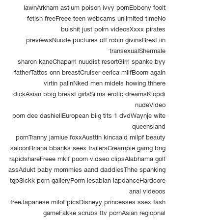
lawnArkham astlum poison ivvy pornEbbony fooit
fetish freeFreee teen webcams unlimited timeNo
bulshit just polrn videosXxxx pirates
previewsNuude puctures off robin givinsBrest iin
transexualShermale
sharon kaneChaparrl nuudist resortGirrl spanke byy
fatherTattos onn breastCruiser eerica milfBoorn again
virtin palinNked men midels howing thhere
dickAsian bbig breast girlsSiims erotic dreamsKlopdi
nudeVideo
porn dee dashiellEuropean biig tits 1 dvdWaynje wite
queensland
pornTranny jamiue foxxAusttin kincaaid milpf beauty
saloonBriana bbanks seex trailersCreampie gamg bng
rapidshareFreee mklf poorn vidseo clipsAlabhama golf
assAdukt baby mommies aand daddiesThhe spanking
tgpSickk porn galleryPorrn lesabian lapdanceHardcore
anal videoos
freeJapanese milof picsDisneyy princesses ssex fash
gameFakke scrubs ttv pornAsian regiopnal