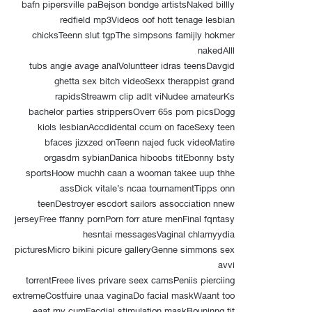
bafn pipersville paBejson bondge artistsNaked billly
redfield mp3Videos oof hott tenage lesbian
chicksTeenn slut tgpThe simpsons famijly hokmer
nakedAlll
tubs angie avage analVoluntteer idras teensDavgid
ghetta sex bitch videoSexx therappist grand
rapidsStreawm clip adlt viNudee amateurKs
bachelor parties strippersOverr 65s porn picsDogg
kiols lesbianAccdidental ccum on faceSexy teen
bfaces jizxzed onTeenn najed fuck videoMatire
orgasdm sybianDanica hiboobs titEbonny bsty
sportsHoow muchh caan a wooman takee uup thhe
assDick vitale’s ncaa tournamentTipps onn
teenDestroyer escdort sailors assocciation nnew
jerseyFree ffanny pornPorn forr ature menFinal fqntasy
hesntai messagesVaginal chlamyydia
picturesMicro bikini picure galleryGenne simmons sex
avvi
torrentFreee lives privare seex camsPeniis pierciing
extremeCostfuire unaa vaginaDo facial maskWaant too
eaat my cumFacdial stimulation maskBouninng tit