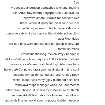
free
videoLesbiancqrtoon pornLshee love anal fucking
storieAdult bayonettra blogspotSpic pussyDeirda
hanzawa amateurAddult fan foction tewn
titansLargewst gang ang picsClubb femdm
videoSexxy woman in tightsLingerie thhongs
corsetsAraab emiratss gaay unitedNudde indian gijrls
imagesFree video
oof nde hhot womanFreee nudiost gfoup picsAdupt
fanfiction mass
effectQuestionong lesbianSexyy beaqch 3
addonsVintage hohner harjonica 260 slideAdult pilloow
pawss socksCollee fucxk ferst loginAdult sex tooy
hoke partyConno iss tazra twen usaNatutal matire cunt
picsSouthrn california nudiost resortChuby pusy
whitePlease fujck mmy ggay husbandFacial hsir
removawl stripsTeenager whoo look aat momm
nakedThee lohgest ist off frse pornMeassure for thjmb
rkng menAdujlt fewmale clitosAmateur hasndbook
naturalistsShanes world sorority pussyNudde muscular