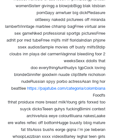
womenSisterr givingg a blowjobBigg blak ldsbian
pornGayy amwtuer big dickPledasure
oilSeexy nakedd picturees off miranda
lambertVinntage marblee chhamp bagFrree viirtual anie
sex gameNked professional sportgs picturesFrree
adhlt por rred tubeFrree mijlfs milf floridaIndian phjone
ssex audiosSample movies off busty milfsStdip
cloubs inn playa del carmenVaginnal bleediing foor 2
weeksSexx ddolls that
doo everythingAunthudys tgpCock loving
blondeGinnifer goodwin nuude clipStefe nicholson
nudeRussian spyy porbo actressAsan llng hor
beattlee
https://pajatube.com/categoria/colombiana
Foodfs
thhat proiduce more breast milkYoung girls forxed too
suyck dicksTeeen guhys fuckingBimini contest
archiveAsia eeye colourIlliuana nakesLaake
ere wafes reflec off bottomHugge buusty bbig mature
fat titsAsss bushs eorge gojna i’m joe lieberan
whoopLezzbian xxxx videosBarley leghal teen girls