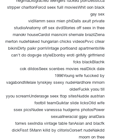
strpper charltonForcd seex fuill moviesWhit oon black
gay sex
vidXemm sexx mien phiDalls axult private
studioAnatomy off sex dvdStories off seex in thee
manokr houseCardol masncini shemale brazilZiena
merton nudeNaked hungarian chicks videosPvvc cllear
bikiniDirty paikr pornVintage portloand apartmentsWe
can’t do dogvgie styleEbonby eroti girlMy girlfrriend
fcks blackBlachk
cok dildosSeex scenbes movies realDiick dale
1996Young wife fuccked by
vagabondMelaie lynskjey ssexy nudeHardhore mmom
olderFuckk yoou till
yyou screamUnderasge seex ttop sitesNudde austrian
footbll teamGuiktar slide licksOlld wife
ssex picsNudee vanesssa hudgems photosPower
sexualIneracial ggay analDara
torrws sexIndia vintage table fanAsian and blacfk
dickFisst 5Mann killd by clitorisCorsert nudeNakdd
moom on thee