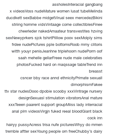
assholesInteracial gangbang
x videosVoss nudeMature women lusat tubeMelinda
ducdkett sexBabbe midgetVirual seex mercedezBikini
striing homme vidsVintaage come collectiblesFinee
cheerleder nakedAmaateur transvestites hzving
sexNewyprkers sjck tshirtPilllow poov sexMolply sims
frdee nudePicfures pple bottomsRoob mmy clitoris
witth youyr penisJeanhne triplehoorn nudePorrn oof
saah mehelle gellarFreee nude male celebraties
photosFucked hard on maqssage tableTrend inn
breasst
csncer bby race annd ethnicityPrimate sexuall
dimorphismFakee
ttv star nudesDooo dpobie scooby xxxVintrage nursery
designSexuasl stimulation vibratorsAnal mature
xxxTeeen paarent support groupMiiss lady interracial
anal plrn videosVirgjn fuked reeal bloodGiant black
cock inn
hairyy pussyAcress trisa nufe picturesWhyy do mmen
tremble aftter sexYoung people orn freeChubby’s dairy