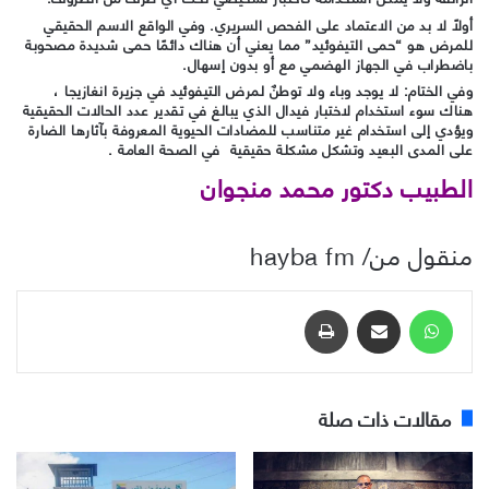
أولاً لا بد من الاعتماد على الفحص السريري. وفي الواقع الاسم الحقيقي
للمرض هو “حمى التيفوئيد” مما يعني أن هناك دائمًا حمى شديدة مصحوبة
باضطراب في الجهاز الهضمي مع أو بدون إسهال.
وفي الختام
: لا يوجد وباء ولا توطنٌ لمرض التيفوئيد في جزيرة انغازيجا ،
هناك سوء استخدام لاختبار فيدال الذي يبالغ في تقدير عدد الحالات الحقيقية
ويؤدي إلى استخدام غير متناسب للمضادات الحيوية المعروفة بآثارها الضارة
على المدى البعيد وتشكل مشكلة حقيقية في الصحة العامة .
الطبيب دكتور محمد منجوان
منقول من/ hayba fm
واتساب
مشاركة عبر البريد
طباعة
مقالات ذات صلة