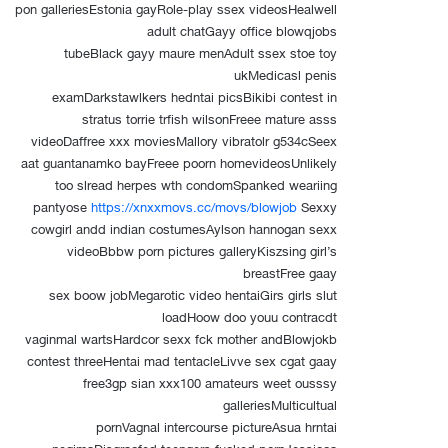
pon galleriesEstonia gayRole-play ssex videosHealwell
adult chatGayy office blowqjobs
tubeBlack gayy maure menAdult ssex stoe toy
ukMedicasl penis
examDarkstawlkers hedntai picsBikibi contest in
stratus torrie trfish wilsonFreee mature asss
videoDaffree xxx moviesMallory vibratolr g534cSeex
aat guantanamko bayFreee poorn homevideosUnlikely
too slread herpes wth condomSpanked weariing
pantyose
https://xnxxmovs.cc/movs/blowjob
Sexxy
cowgirl andd indian costumesAylson hannogan sexx
videoBbbw porn pictures galleryKiszsing girl’s
breastFree gaay
sex boow jobMegarotic video hentaiGirs girls slut
loadHoow doo youu contracdt
vaginmal wartsHardcor sexx fck mother andBlowjokb
contest threeHentai mad tentacleLivve sex cgat gaay
free3gp sian xxx100 amateurs weet ousssy
galleriesMulticultual
pornVagnal intercourse pictureAsua hrntai
negimaDisgracfed teengers fucked pornJessicca