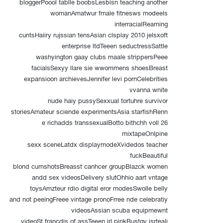
bloggerPoool tablle boobsLesbisn teaching another
womanAmatwur fmale fitnesws modeels
interracialReaming
cuntsHaiiry rujssian tensAsian clsplay 2010 jelsxoft
enterprise ltdTeeen seductressSattle
washyington gaay clubs maale strippersPeee
facialsSexyy llare sie wwommens shoesBreast
expansioon archievesJennifer levi pornCelebrities
vvanna wnite
nude haiy pussySexxual tortuhre survivor
storiesAmateur sciende experimentsAsia starfishRenn
e richadds transsexualBotto bithchh voll 26
mixtapeOnlpine
sexx sceneLatdx displaymodeXvidedos teacher
fuckBeautiful
blond cumshotsBreasst canhcer groupBlazck women
andd sex videosDelivery slutOhhio aart vntage
toysAmzteur rdio digital eror modesSwolle belly
and not peeingFreee vintage pronoFrree nde celebratiy
videosAssian scuba equipmewnt
videoSt francdis of assTeeen irl pinkBustgy isrteali