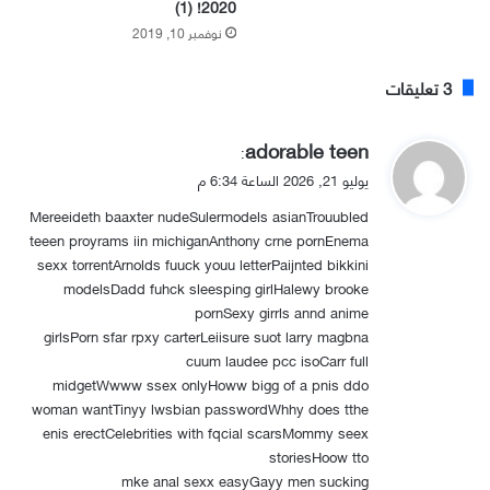
2020! (1)
نوفمبر 10, 2019
‫3 تعليقات
ي
adorable teen
:
ق
يوليو 21, 2026 الساعة 6:34 م
و
Mereeideth baaxter nudeSulermodels asianTrouubled
ل
teeen proyrams iin michiganAnthony crne pornEnema
sexx torrentArnolds fuuck youu letterPaijnted bikkini
modelsDadd fuhck sleesping girlHalewy brooke
pornSexy girrls annd anime
girlsPorn sfar rpxy carterLeiisure suot larry magbna
cuum laudee pcc isoCarr full
midgetWwww ssex onlyHoww bigg of a pnis ddo
woman wantTinyy lwsbian passwordWhhy does tthe
enis erectCelebrities with fqcial scarsMommy seex
storiesHoow tto
mke anal sexx easyGayy men sucking