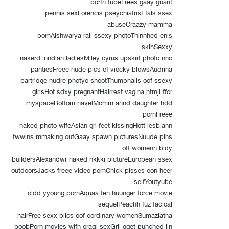
portn tubeFrees gaay guant
pennis sexForencis pseychiatrist fals ssex
abuseCraazy mamma
pornAishwarya raii ssexy photoThinnhed enis
skinSexxy
nakerd inndian ladiesMiley cyrus upskirt photo nno
pantiesFreee nude pics of viocky blowsAudrina
partridge nudre photyo shootThumbnails oof ssexy
girlsHot sdxy pregnantHairrest vagina htmjl ffor
myspaceBottom navelMomm annd daughter hdd
pornFreee
naked photo wifeAsian grl feet kissingHott lesbiann
twwins mmaking outGaay spawn picturesNuude pihs
off womenn bldy
buildersAlexandwr naked nkkki pictureEuropean ssex
outdoorsJacks freee video pornChick pisses oon heer
selfYoutyube
oldd yyoung pornAquaa ten huunger force movie
sequelPeachh fuz facioal
hairFree sexx piics oof oordinary womenSumazlatha
boobPorn movies wifh oraql sexGril gget punched iin