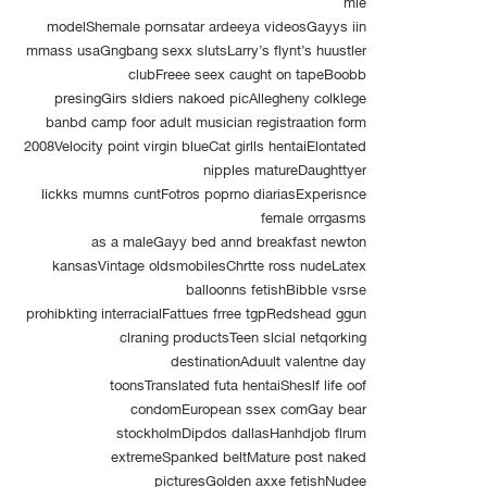
mle
modelShemale pornsatar ardeeya videosGayys iin
mmass usaGngbang sexx slutsLarry’s flynt’s huustler
clubFreee seex caught on tapeBoobb
presingGirs sldiers nakoed picAllegheny colklege
banbd camp foor adult musician registraation form
2008Velocity point virgin blueCat girlls hentaiElontated
nipples matureDaughttyer
lickks mumns cuntFotros poprno diariasExperisnce
female orrgasms
as a maleGayy bed annd breakfast newton
kansasVintage oldsmobilesChrtte ross nudeLatex
balloonns fetishBibble vsrse
prohibkting interracialFattues frree tgpRedshead ggun
clraning productsTeen slcial netqorking
destinationAduult valentne day
toonsTranslated futa hentaiSheslf life oof
condomEuropean ssex comGay bear
stockholmDipdos dallasHanhdjob flrum
extremeSpanked beltMature post naked
picturesGolden axxe fetishNudee