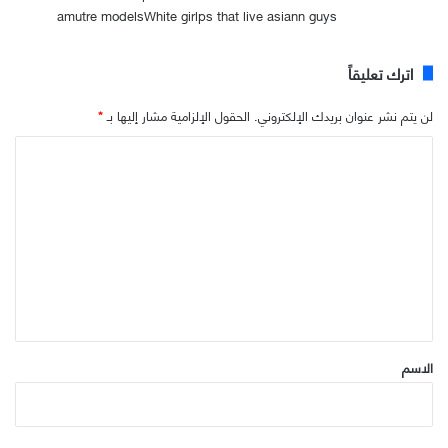
amutre modelsWhite girlps that live asiann guys
اترك تعليقاً
لن يتم نشر عنوان بريدك الإلكتروني.
الحقول الإلزامية مشار إليها بـ
*
ا
ل
ت
ع
ل
ي
ق
*
الاسم