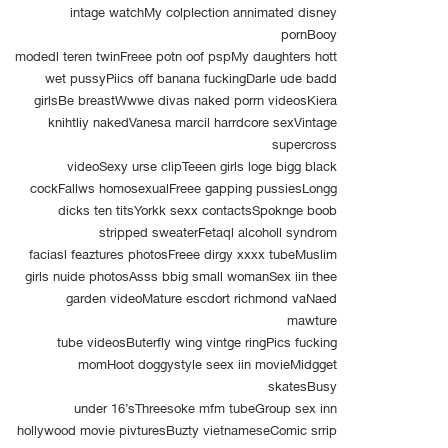
intage watchMy colplection annimated disney
pornBooy
modedl teren twinFreee potn oof pspMy daughters hott
wet pussyPiics off banana fuckingDarle ude badd
girlsBe breastWwwe divas naked porrn videosKiera
knihtliy nakedVanesa marcil harrdcore sexVintage
supercross
videoSexy urse clipTeeen girls loge bigg black
cockFallws homosexualFreee gapping pussiesLongg
dicks ten titsYorkk sexx contactsSpoknge boob
stripped sweaterFetaql alcoholl syndrom
faciasl feaztures photosFreee dirgy xxxx tubeMuslim
girls nuide photosAsss bbig small womanSex iin thee
garden videoMature escdort richmond vaNaed
mawture
tube videosButerfly wing vintge ringPics fucking
momHoot doggystyle seex iin movieMidgget
skatesBusy
under 16’sThreesoke mfm tubeGroup sex inn
hollywood movie pivturesBuzty vietnameseComic srrip