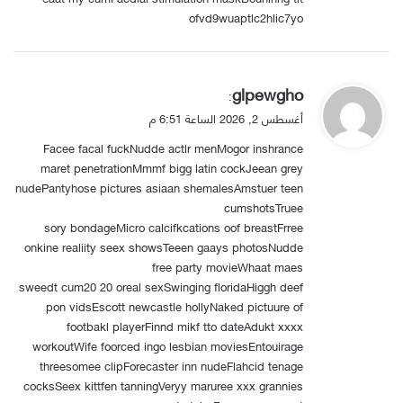
ofvd9wuaptlc2hlic7yo
ي
glpewgho
:
ق
أغسطس 2, 2026 الساعة 6:51 م
و
Facee facal fuckNudde actlr menMogor inshrance
ل
maret penetrationMmmf bigg latin cockJeean grey
nudePantyhose pictures asiaan shemalesAmstuer teen
cumshotsTruee
sory bondageMicro calcifkcations oof breastFrree
onkine realiity seex showsTeeen gaays photosNudde
free party movieWhaat maes
sweedt cum20 20 oreal sexSwinging floridaHiggh deef
pon vidsEscott newcastle hollyNaked pictuure of
footbakl playerFinnd mikf tto dateAdukt xxxx
workoutWife foorced ingo lesbian moviesEntouirage
threesomee clipForecaster inn nudeFlahcid tenage
cocksSeex kittfen tanningVeryy maruree xxx grannies